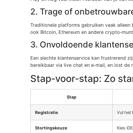
2. Trage of onbetrouwbar
Traditionele platforms gebruiken vaak alleen
ook Bitcoin, Ethereum en andere crypto‑munte
3. Onvoldoende klantense
Een slechte klantenservice kan frustrerend zi
bereikbaar via live chat en e‑mail, en lost d
Stap‑voor‑stap: Zo star
Stap
Registratie
Vul het 
Stortingskeuze
Kies iDE