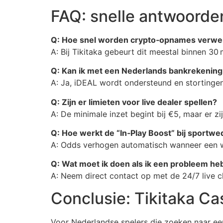
FAQ: snelle antwoorde
Q: Hoe snel worden crypto‑opnames verwe
A: Bij Tikitaka gebeurt dit meestal binnen 30
Q: Kan ik met een Nederlands bankrekenin
A: Ja, iDEAL wordt ondersteund en stortingen 
Q: Zijn er limieten voor live dealer spellen?
A: De minimale inzet begint bij €5, maar er zi
Q: Hoe werkt de “In‑Play Boost” bij sport
A: Odds verhogen automatisch wanneer een wed
Q: Wat moet ik doen als ik een probleem he
A: Neem direct contact op met de 24/7 live c
Conclusie: Tikitaka Cas
Voor Nederlandse spelers die zoeken naar een