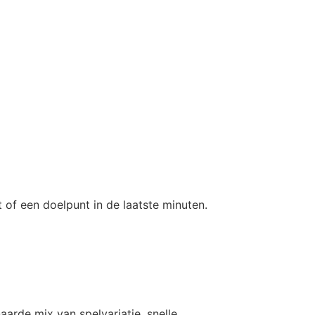
of een doelpunt in de laatste minuten.
arde mix van spelvariatie, snelle