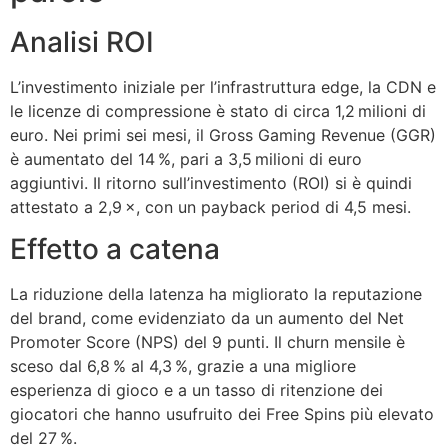
Analisi ROI
L’investimento iniziale per l’infrastruttura edge, la CDN e
le licenze di compressione è stato di circa 1,2 milioni di
euro. Nei primi sei mesi, il Gross Gaming Revenue (GGR)
è aumentato del 14 %, pari a 3,5 milioni di euro
aggiuntivi. Il ritorno sull’investimento (ROI) si è quindi
attestato a 2,9 ×, con un payback period di 4,5 mesi.
Effetto a catena
La riduzione della latenza ha migliorato la reputazione
del brand, come evidenziato da un aumento del Net
Promoter Score (NPS) del 9 punti. Il churn mensile è
sceso dal 6,8 % al 4,3 %, grazie a una migliore
esperienza di gioco e a un tasso di ritenzione dei
giocatori che hanno usufruito dei Free Spins più elevato
del 27 %.