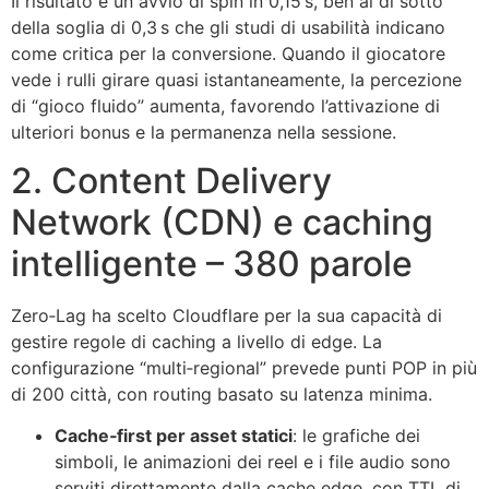
Il risultato è un avvio di spin in 0,15 s, ben al di sotto
della soglia di 0,3 s che gli studi di usabilità indicano
come critica per la conversione. Quando il giocatore
vede i rulli girare quasi istantaneamente, la percezione
di “gioco fluido” aumenta, favorendo l’attivazione di
ulteriori bonus e la permanenza nella sessione.
2. Content Delivery
Network (CDN) e caching
intelligente – 380 parole
Zero‑Lag ha scelto Cloudflare per la sua capacità di
gestire regole di caching a livello di edge. La
configurazione “multi‑regional” prevede punti POP in più
di 200 città, con routing basato su latenza minima.
Cache‑first per asset statici
: le grafiche dei
simboli, le animazioni dei reel e i file audio sono
serviti direttamente dalla cache edge, con TTL di