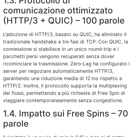
1.3. Protocollo di
comunicazione ottimizzato
(HTTP/3 + QUIC) – 100 parole
L’adozione di HTTP/3, basato su QUIC, ha eliminato il
tradizionale handshake a tre fasi di TCP. Con QUIC, la
connessione si stabilisce in un unico round‑trip e i
pacchetti persi vengono recuperati senza dover
ricominciare la trasmissione. Zero‑Lag ha configurato i
server per negoziare automaticamente HTTP/3,
garantendo una riduzione media di 12 ms rispetto a
HTTP/2. Inoltre, il protocollo supporta la multiplexing
dei flussi, permettendo a più richieste di Free Spin di
viaggiare contemporaneamente senza congestione.
1.4. Impatto sui Free Spins – 70
parole