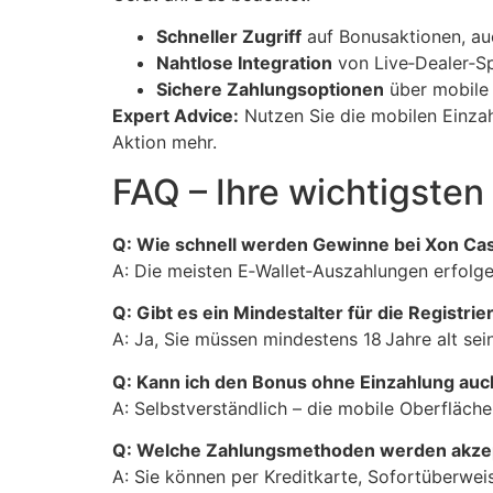
Schneller Zugriff
auf Bonusaktionen, au
Nahtlose Integration
von Live‑Dealer‑Spi
Sichere Zahlungsoptionen
über mobile 
Expert Advice:
Nutzen Sie die mobilen Einzah
Aktion mehr.
FAQ – Ihre wichtigsten
Q: Wie schnell werden Gewinne bei Xon Cas
A: Die meisten E‑Wallet‑Auszahlungen erfolg
Q: Gibt es ein Mindestalter für die Registri
A: Ja, Sie müssen mindestens 18 Jahre alt sei
Q: Kann ich den Bonus ohne Einzahlung au
A: Selbstverständlich – die mobile Oberfläche
Q: Welche Zahlungsmethoden werden akzep
A: Sie können per Kreditkarte, Sofortüberweis