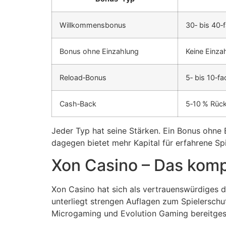
Willkommensbonus
30‑ bis 40‑
Bonus ohne Einzahlung
Keine Einza
Reload‑Bonus
5‑ bis 10‑f
Cash‑Back
5‑10 % Rüc
Jeder Typ hat seine Stärken. Ein Bonus ohne 
dagegen bietet mehr Kapital für erfahrene Spi
Xon Casino – Das komp
Xon Casino hat sich als vertrauenswürdiges de
unterliegt strengen Auflagen zum Spielerschu
Microgaming und Evolution Gaming bereitgest