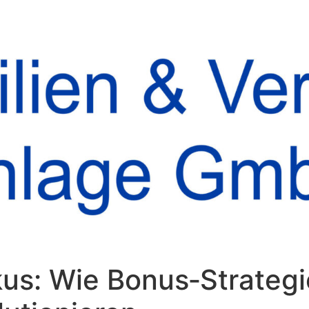
us: Wie Bonus‑Strategi