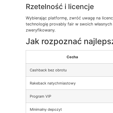
Rzetelność i licencje
Wybierając platformę, zwróć uwagę na licencj
technologię provably fair w swoich własnych 
zweryfikowany.
Jak rozpoznać najleps
Cecha
Cashback bez obrotu
Rakeback natychmiastowy
Program VIP
Minimalny depozyt