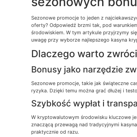
sezonowych bonus
Sezonowe promocje to jeden z najciekawszyc
oferty? Odpowiedź brzmi tak, pod warunkiem
środowiskiem. W tym artykule przyjrzymy si
uwagę przy wyborze najlepszego kasyna kr
Dlaczego warto zwróc
Bonusy jako narzędzie zw
Sezonowe promocje, takie jak świąteczne c
ryzyka. Dzięki temu można grać dłużej i tes
Szybkość wypłat i transp
W kryptowalutowym środowisku kluczowe jest, 
znaczącą przewagą nad tradycyjnymi kasynami
praktycznie od razu.