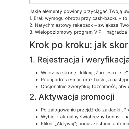
Jakie elementy powinny przyciągać Twoją u
1. Brak wymogu obrotu przy cash‑backu – to
2. Natychmiastowy rakeback – zwiększa Twoj
3. Wielopoziomowy program VIP – nagradza l
Krok po kroku: jak sk
1. Rejestracja i weryfikacj
Wejdź na stronę i kliknij „Zarejestruj się”.
Podaj adres e‑mail oraz hasło, a nastę
Opcjonalnie zweryfikuj tożsamość, aby
2. Aktywacja promocji
Po zalogowaniu przejdź do zakładki „Pr
Wybierz aktualny świąteczny bonus – naj
Kliknij „Aktywuj”; bonus zostanie auto