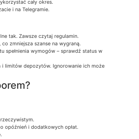
ykorzystać cały okres.
acie i na Telegramie.
ne tak. Zawsze czytaj regulamin.
, co zmniejsza szanse na wygraną.
tu spełnienia wymogów – sprawdź status w
a i limitów depozytów. Ignorowanie ich może
borem?
 rzeczywistym.
ko opóźnień i dodatkowych opłat.
.