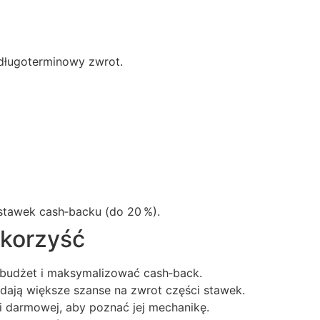
 długoterminowy zwrot.
stawek cash‑backu (do 20 %).
 korzyść
ać budżet i maksymalizować cash‑back.
dają większe szanse na zwrot części stawek.
i darmowej, aby poznać jej mechanikę.