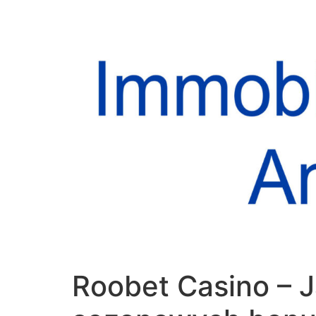
Roobet Casino – 