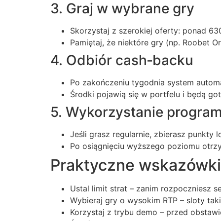
3. Graj w wybrane gry
Skorzystaj z szerokiej oferty: ponad 63
Pamiętaj, że niektóre gry (np. Roobet 
4. Odbiór cash‑backu
Po zakończeniu tygodnia system automa
Środki pojawią się w portfelu i będą g
5. Wykorzystanie progra
Jeśli grasz regularnie, zbierasz punkty l
Po osiągnięciu wyższego poziomu otrz
Praktyczne wskazówki,
Ustal limit strat – zanim rozpoczniesz
Wybieraj gry o wysokim RTP – sloty tak
Korzystaj z trybu demo – przed obstaw