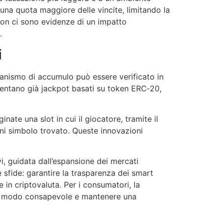
e una quota maggiore delle vincite, limitando la
 non ci sono evidenze di un impatto
.
i
canismo di accumulo può essere verificato in
imentano già jackpot basati su token ERC‑20,
ate una slot in cui il giocatore, tramite il
ni simbolo trovato. Queste innovazioni
i, guidata dall’espansione dei mercati
 sfide: garantire la trasparenza dei smart
e in criptovaluta. Per i consumatori, la
o in modo consapevole e mantenere una