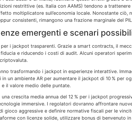
dizioni restrittive (es. Italia con AAMS) tendono a trattener
effetto moltiplicatore sull’economia locale. Nonostante ciò,
, seppur consistenti, rimangono una frazione marginale del PIL
denze emergenti e scenari possibil
er i jackpot trasparenti. Grazie a smart contracts, il mec
 fiducia e riducendo i costi di audit. Alcuni operatori sper
criptovaluta.
nno trasformando i jackpot in esperienze interattive. Immagin
i in un ambiente AR per aumentare il jackpot di 10 % per og
e il valore medio delle puntate.
o una crescita media annua del 12 % per i jackpot progressiv
tecnologie immersive. I regolatori dovranno affrontare nuove
i gioco aggressive e definire normative fiscali per le vincit
attaforme con licenze solide, utilizzare bonus di benvenut