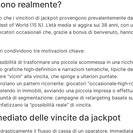
i sono realmente?
o che i vincitori di jackpot provengono prevalentemente da
est of World (15 %). L’età media si aggira sui 38 anni, con
ocatori occasionali che, grazie a bonus di benvenuto, han
ri condividono tre motivazioni chiave:
ossibilità di trasformare una piccola scommessa in una ricc
o grafiche high‑definition e narrazioni tematiche, tipiche dei
e “vicini” alla vincita, che spinge a ulteriori puntate.
ziano un pattern ricorrente: giocatori “occasionale‑high‑ro
nvestendo in immobili, avviando una piccola impresa o effett
tunità di segmentazione: campagne di retargeting basate su
tizzano la “possibilità reale” di vincita.
diato delle vincite da jackpot
 drasticamente il flusso di cassa di un operatore. Immedia