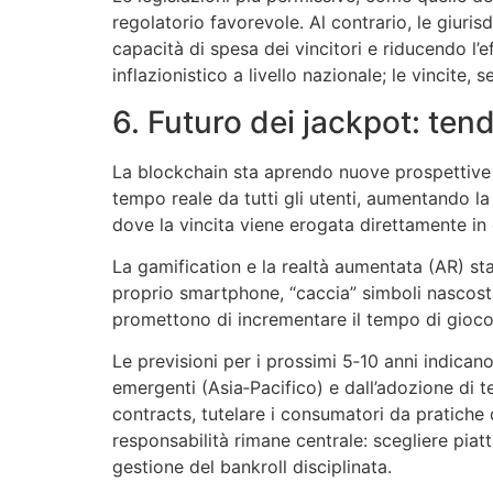
regolatorio favorevole. Al contrario, le giuris
capacità di spesa dei vincitori e riducendo l’
inflazionistico a livello nazionale; le vincite
6. Futuro dei jackpot: ten
La blockchain sta aprendo nuove prospettive p
tempo reale da tutti gli utenti, aumentando la
dove la vincita viene erogata direttamente in 
La gamification e la realtà aumentata (AR) sta
proprio smartphone, “caccia” simboli nascost
promettono di incrementare il tempo di gioco 
Le previsioni per i prossimi 5‑10 anni indican
emergenti (Asia‑Pacifico) e dall’adozione di 
contracts, tutelare i consumatori da pratiche d
responsabilità rimane centrale: scegliere pi
gestione del bankroll disciplinata.