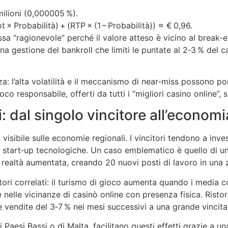
 milioni (0,000005 %).
 × Probabilità) + (RTP × (1 – Probabilità)) ≈ € 0,96.
a “ragionevole” perché il valore atteso è vicino al break‑e
una gestione del bankroll che limiti le puntate al 2‑3 % del ca
za: l’alta volatilità e il meccanismo di near‑miss possono p
co responsabile, offerti da tutti i “migliori casino online”, 
: dal singolo vincitore all’economi
isibile sulle economie regionali. I vincitori tendono a inves
iare start‑up tecnologiche. Un caso emblematico è quello di 
di realtà aumentata, creando 20 nuovi posti di lavoro in u
ttori correlati: il turismo di gioco aumenta quando i media 
 nelle vicinanze di casinò online con presenza fisica. Ristora
 vendite del 3‑7 % nei mesi successivi a una grande vincita
i Paesi Bassi o di Malta, facilitano questi effetti grazie a 