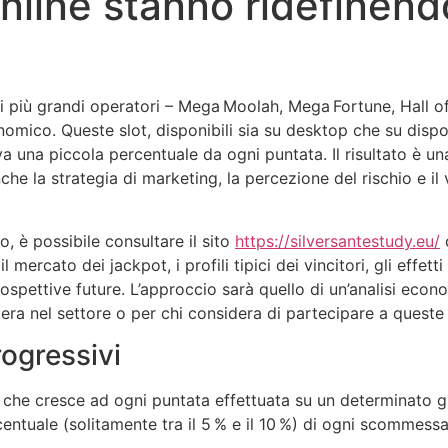
online stanno ridefinend
dei più grandi operatori – Mega Moolah, Mega Fortune, Hall 
omico. Queste slot, disponibili sia su desktop che su dispos
 una piccola percentuale da ogni puntata. Il risultato è un
nche la strategia di marketing, la percezione del rischio e i
, è possibile consultare il sito
https://silversantestudy.eu/
c
 mercato dei jackpot, i profili tipici dei vincitori, gli effet
prospettive future. L’approccio sarà quello di un’analisi eco
era nel settore o per chi considera di partecipare a queste
rogressivi
o che cresce ad ogni puntata effettuata su un determinato gi
entuale (solitamente tra il 5 % e il 10 %) di ogni scommess