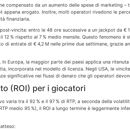
 viene compensato da un aumento delle spese di marketing – 
t appena erogato. Inoltre, molti operatori rivedono le per
ità finanziaria.
so post‑vincita: entro le 48 ore successive a un jackpot da €
 il 12 % rispetto al 7 % medio mensile. Questo fenomeno è s
o di entrate di € 4,2 M nelle prime due settimane, grazie an
. In Europa, la maggior parte dei paesi applica una ritenuta 
tta, incorporata nel modello di licenza. Negli USA, le vinci
ze significative nei flussi di denaro che gli operatori devon
nto (ROI) per i giocatori
o varia tra il 92 % e il 97 % di RTP, a seconda della volatili
P medio 95 %), il ROI a lungo termine è leggermente inferi
 atteso: