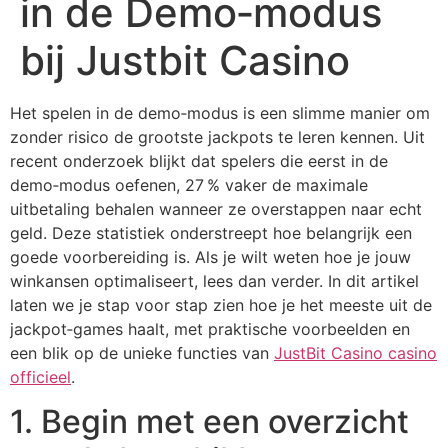
in de Demo‑modus
bij Justbit Casino
Het spelen in de demo‑modus is een slimme manier om
zonder risico de grootste jackpots te leren kennen. Uit
recent onderzoek blijkt dat spelers die eerst in de
demo‑modus oefenen, 27 % vaker de maximale
uitbetaling behalen wanneer ze overstappen naar echt
geld. Deze statistiek onderstreept hoe belangrijk een
goede voorbereiding is. Als je wilt weten hoe je jouw
winkansen optimaliseert, lees dan verder. In dit artikel
laten we je stap voor stap zien hoe je het meeste uit de
jackpot‑games haalt, met praktische voorbeelden en
een blik op de unieke functies van
JustBit Casino casino
officieel
.
1. Begin met een overzicht