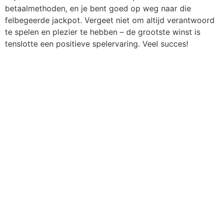
betaalmethoden, en je bent goed op weg naar die
felbegeerde jackpot. Vergeet niet om altijd verantwoord
te spelen en plezier te hebben – de grootste winst is
tenslotte een positieve spelervaring. Veel succes!