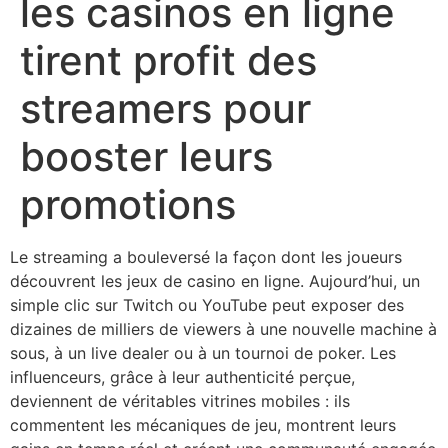
les casinos en ligne
tirent profit des
streamers pour
booster leurs
promotions
Le streaming a bouleversé la façon dont les joueurs
découvrent les jeux de casino en ligne. Aujourd’hui, un
simple clic sur Twitch ou YouTube peut exposer des
dizaines de milliers de viewers à une nouvelle machine à
sous, à un live dealer ou à un tournoi de poker. Les
influenceurs, grâce à leur authenticité perçue,
deviennent de véritables vitrines mobiles : ils
commentent les mécaniques de jeu, montrent leurs