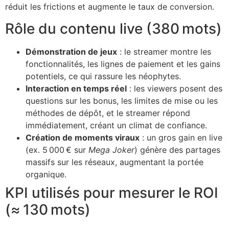
réduit les frictions et augmente le taux de conversion.
Rôle du contenu live (380 mots)
Démonstration de jeux
: le streamer montre les
fonctionnalités, les lignes de paiement et les gains
potentiels, ce qui rassure les néophytes.
Interaction en temps réel
: les viewers posent des
questions sur les bonus, les limites de mise ou les
méthodes de dépôt, et le streamer répond
immédiatement, créant un climat de confiance.
Création de moments viraux
: un gros gain en live
(ex. 5 000 € sur
Mega Joker
) génère des partages
massifs sur les réseaux, augmentant la portée
organique.
KPI utilisés pour mesurer le ROI
(≈ 130 mots)