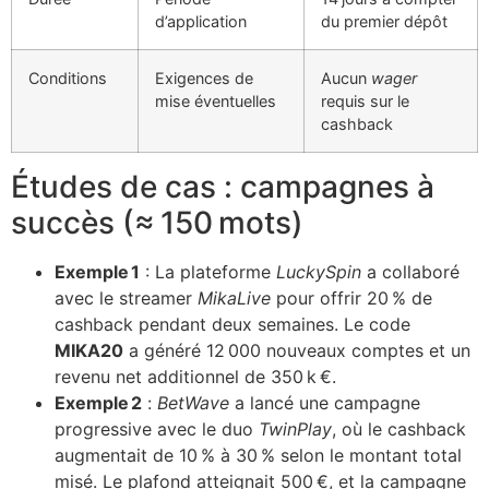
d’application
du premier dépôt
Conditions
Exigences de
Aucun
wager
mise éventuelles
requis sur le
cashback
Études de cas : campagnes à
succès (≈ 150 mots)
Exemple 1
: La plateforme
LuckySpin
a collaboré
avec le streamer
MikaLive
pour offrir 20 % de
cashback pendant deux semaines. Le code
MIKA20
a généré 12 000 nouveaux comptes et un
revenu net additionnel de 350 k €.
Exemple 2
:
BetWave
a lancé une campagne
progressive avec le duo
TwinPlay
, où le cashback
augmentait de 10 % à 30 % selon le montant total
misé. Le plafond atteignait 500 €, et la campagne