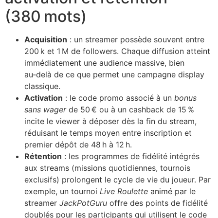
(380 mots)
Acquisition
: un streamer possède souvent entre
200 k et 1 M de followers. Chaque diffusion atteint
immédiatement une audience massive, bien
au‑delà de ce que permet une campagne display
classique.
Activation
: le code promo associé à un
bonus
sans wager
de 50 € ou à un cashback de 15 %
incite le viewer à déposer dès la fin du stream,
réduisant le temps moyen entre inscription et
premier dépôt de 48 h à 12 h.
Rétention
: les programmes de fidélité intégrés
aux streams (missions quotidiennes, tournois
exclusifs) prolongent le cycle de vie du joueur. Par
exemple, un tournoi
Live Roulette
animé par le
streamer
JackPotGuru
offre des points de fidélité
doublés pour les participants qui utilisent le code