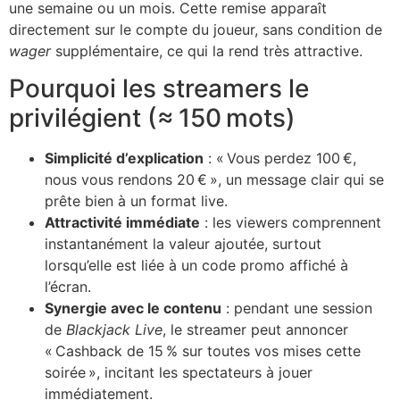
une semaine ou un mois. Cette remise apparaît
directement sur le compte du joueur, sans condition de
wager
supplémentaire, ce qui la rend très attractive.
Pourquoi les streamers le
privilégient (≈ 150 mots)
Simplicité d’explication
: « Vous perdez 100 €,
nous vous rendons 20 € », un message clair qui se
prête bien à un format live.
Attractivité immédiate
: les viewers comprennent
instantanément la valeur ajoutée, surtout
lorsqu’elle est liée à un code promo affiché à
l’écran.
Synergie avec le contenu
: pendant une session
de
Blackjack Live
, le streamer peut annoncer
« Cashback de 15 % sur toutes vos mises cette
soirée », incitant les spectateurs à jouer
immédiatement.