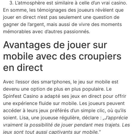
L’atmosphère est similaire à celle d’un vrai casino.
En somme, les témoignages des joueurs révèlent que
jouer en direct n’est pas seulement une question de
gagner de l’argent, mais aussi de vivre des moments
mémorables avec d’autres passionnés.
Avantages de jouer sur
mobile avec des croupiers
en direct
Avec l’essor des smartphones, le jeu sur mobile est
devenu une option de plus en plus populaire. Le
Spinfest Casino a adapté ses jeux en direct pour offrir
une expérience fluide sur mobile. Les joueurs peuvent
accéder à leurs jeux préférés d’un simple clic, où qu’ils
soient. Lisa, une joueuse régulière, déclare :
„J’apprécie
vraiment la possibilité de jouer pendant mes trajets. Les
jeux sont tout aussi captivants sur mobile.“