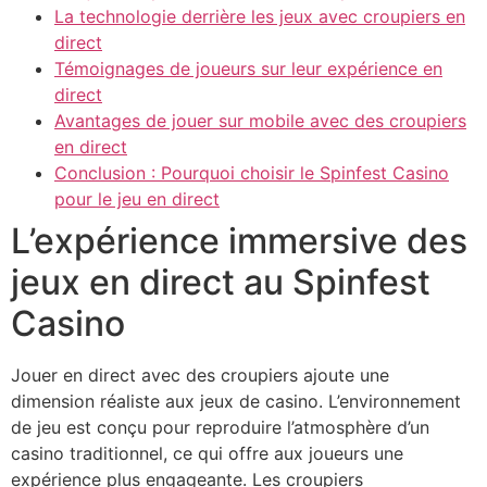
La technologie derrière les jeux avec croupiers en
direct
Témoignages de joueurs sur leur expérience en
direct
Avantages de jouer sur mobile avec des croupiers
en direct
Conclusion : Pourquoi choisir le Spinfest Casino
pour le jeu en direct
L’expérience immersive des
jeux en direct au Spinfest
Casino
Jouer en direct avec des croupiers ajoute une
dimension réaliste aux jeux de casino. L’environnement
de jeu est conçu pour reproduire l’atmosphère d’un
casino traditionnel, ce qui offre aux joueurs une
expérience plus engageante. Les croupiers