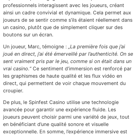
professionnels interagissent avec les joueurs, créant
ainsi un cadre convivial et dynamique. Cela permet aux
joueurs de se sentir comme s’ils étaient réellement dans
un casino, plutôt que de simplement cliquer sur des
boutons sur un écran.
Un joueur, Marc, témoigne :
„La première fois que j’ai
joué en direct, j’ai été émerveillé par l’authenticité. On se
sent vraiment pris par le jeu, comme si on était dans un
vrai casino.“
Ce sentiment d’immersion est renforcé par
les graphismes de haute qualité et les flux vidéo en
direct, qui permettent de voir chaque mouvement du
croupier.
De plus, le Spinfest Casino utilise une technologie
avancée pour garantir une expérience fluide. Les
joueurs peuvent choisir parmi une variété de jeux, tout
en bénéficiant d’une qualité sonore et visuelle
exceptionnelle. En somme, l’expérience immersive est