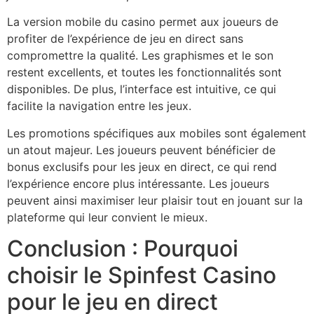
La version mobile du casino permet aux joueurs de
profiter de l’expérience de jeu en direct sans
compromettre la qualité. Les graphismes et le son
restent excellents, et toutes les fonctionnalités sont
disponibles. De plus, l’interface est intuitive, ce qui
facilite la navigation entre les jeux.
Les promotions spécifiques aux mobiles sont également
un atout majeur. Les joueurs peuvent bénéficier de
bonus exclusifs pour les jeux en direct, ce qui rend
l’expérience encore plus intéressante. Les joueurs
peuvent ainsi maximiser leur plaisir tout en jouant sur la
plateforme qui leur convient le mieux.
Conclusion : Pourquoi
choisir le Spinfest Casino
pour le jeu en direct