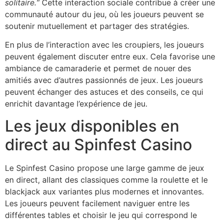
solitaire.“
Cette interaction sociale contribue à créer une
communauté autour du jeu, où les joueurs peuvent se
soutenir mutuellement et partager des stratégies.
En plus de l’interaction avec les croupiers, les joueurs
peuvent également discuter entre eux. Cela favorise une
ambiance de camaraderie et permet de nouer des
amitiés avec d’autres passionnés de jeux. Les joueurs
peuvent échanger des astuces et des conseils, ce qui
enrichit davantage l’expérience de jeu.
Les jeux disponibles en
direct au Spinfest Casino
Le Spinfest Casino propose une large gamme de jeux
en direct, allant des classiques comme la roulette et le
blackjack aux variantes plus modernes et innovantes.
Les joueurs peuvent facilement naviguer entre les
différentes tables et choisir le jeu qui correspond le