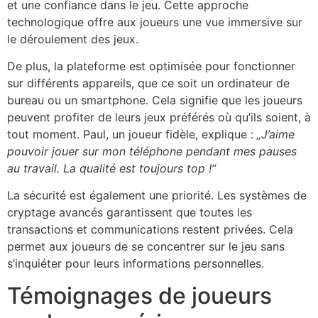
et une confiance dans le jeu. Cette approche
technologique offre aux joueurs une vue immersive sur
le déroulement des jeux.
De plus, la plateforme est optimisée pour fonctionner
sur différents appareils, que ce soit un ordinateur de
bureau ou un smartphone. Cela signifie que les joueurs
peuvent profiter de leurs jeux préférés où qu’ils soient, à
tout moment. Paul, un joueur fidèle, explique :
„J’aime
pouvoir jouer sur mon téléphone pendant mes pauses
au travail. La qualité est toujours top !“
La sécurité est également une priorité. Les systèmes de
cryptage avancés garantissent que toutes les
transactions et communications restent privées. Cela
permet aux joueurs de se concentrer sur le jeu sans
s’inquiéter pour leurs informations personnelles.
Témoignages de joueurs