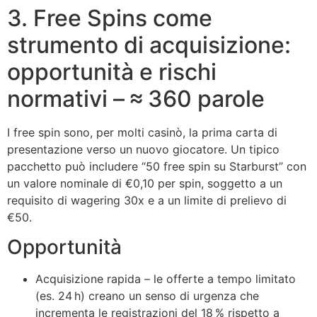
3. Free Spins come
strumento di acquisizione:
opportunità e rischi
normativi – ≈ 360 parole
I free spin sono, per molti casinò, la prima carta di
presentazione verso un nuovo giocatore. Un tipico
pacchetto può includere “50 free spin su Starburst” con
un valore nominale di €0,10 per spin, soggetto a un
requisito di wagering 30x e a un limite di prelievo di
€50.
Opportunità
Acquisizione rapida – le offerte a tempo limitato
(es. 24 h) creano un senso di urgenza che
incrementa le registrazioni del 18 % rispetto a