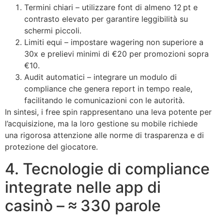
Termini chiari – utilizzare font di almeno 12 pt e
contrasto elevato per garantire leggibilità su
schermi piccoli.
Limiti equi – impostare wagering non superiore a
30x e prelievi minimi di €20 per promozioni sopra
€10.
Audit automatici – integrare un modulo di
compliance che genera report in tempo reale,
facilitando le comunicazioni con le autorità.
In sintesi, i free spin rappresentano una leva potente per
l’acquisizione, ma la loro gestione su mobile richiede
una rigorosa attenzione alle norme di trasparenza e di
protezione del giocatore.
4. Tecnologie di compliance
integrate nelle app di
casinò – ≈ 330 parole