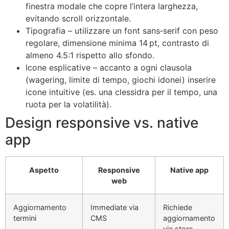
finestra modale che copre l’intera larghezza,
evitando scroll orizzontale.
Tipografia – utilizzare un font sans‑serif con peso
regolare, dimensione minima 14 pt, contrasto di
almeno 4.5:1 rispetto allo sfondo.
Icone esplicative – accanto a ogni clausola
(wagering, limite di tempo, giochi idonei) inserire
icone intuitive (es. una clessidra per il tempo, una
ruota per la volatilità).
Design responsive vs. native
app
Aspetto
Responsive
Native app
web
Aggiornamento
Immediate via
Richiede
termini
CMS
aggiornamento
via store