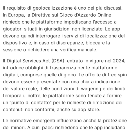
Il requisito di geolocalizzazione è uno dei più discussi.
In Europa, la Direttiva sul Gioco d’Azzardo Online
richiede che le piattaforme impediscano l’accesso a
giocatori situati in giurisdizioni non licenziate. Le app
devono quindi interrogare i servizi di localizzazione del
dispositivo e, in caso di discrepanze, bloccare la
sessione o richiedere una verifica manuale.
Il Digital Services Act (DSA), entrato in vigore nel 2024,
introduce obblighi di trasparenza per le piattaforme
digitali, comprese quelle di gioco. Le offerte di free spin
devono essere presentate con una chiara indicazione
del valore reale, delle condizioni di wagering e dei limiti
temporali. Inoltre, le piattaforme sono tenute a fornire
un “punto di contatto” per le richieste di rimozione dei
contenuti non conformi, anche su app store.
Le normative emergenti influenzano anche la protezione
dei minori. Alcuni paesi richiedono che le app includano