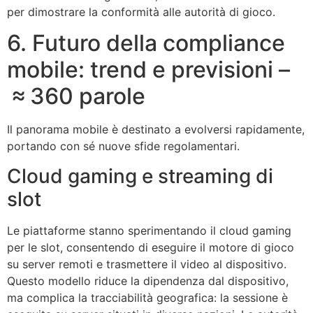
per dimostrare la conformità alle autorità di gioco.
6. Futuro della compliance
mobile: trend e previsioni –
≈ 360 parole
Il panorama mobile è destinato a evolversi rapidamente,
portando con sé nuove sfide regolamentari.
Cloud gaming e streaming di
slot
Le piattaforme stanno sperimentando il cloud gaming
per le slot, consentendo di eseguire il motore di gioco
su server remoti e trasmettere il video al dispositivo.
Questo modello riduce la dipendenza dal dispositivo,
ma complica la tracciabilità geografica: la sessione è