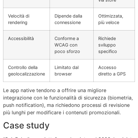
Velocità di
Dipende dalla
Ottimizzata,
rendering
connessione
più veloce
Accessibilità
Conforme a
Richiede
WCAG con
sviluppo
poco sforzo
specifico
Controllo della
Limitato dal
Accesso
geolocalizzazione
browser
diretto a GPS
Le app native tendono a offrire una migliore
integrazione con le funzionalità di sicurezza (biometria,
push notification), ma richiedono processi di revisione
più lunghi per modificare i contenuti promozionali.
Case study