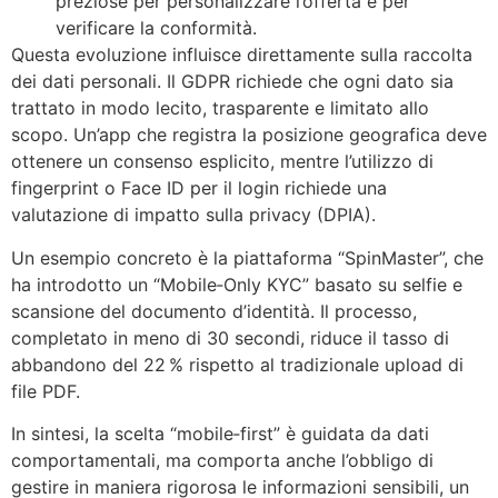
preziose per personalizzare l’offerta e per
verificare la conformità.
Questa evoluzione influisce direttamente sulla raccolta
dei dati personali. Il GDPR richiede che ogni dato sia
trattato in modo lecito, trasparente e limitato allo
scopo. Un’app che registra la posizione geografica deve
ottenere un consenso esplicito, mentre l’utilizzo di
fingerprint o Face ID per il login richiede una
valutazione di impatto sulla privacy (DPIA).
Un esempio concreto è la piattaforma “SpinMaster”, che
ha introdotto un “Mobile‑Only KYC” basato su selfie e
scansione del documento d’identità. Il processo,
completato in meno di 30 secondi, riduce il tasso di
abbandono del 22 % rispetto al tradizionale upload di
file PDF.
In sintesi, la scelta “mobile‑first” è guidata da dati
comportamentali, ma comporta anche l’obbligo di
gestire in maniera rigorosa le informazioni sensibili, un