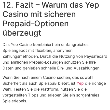
12. Fazit – Warum das Yep
Casino mit sicheren
Prepaid‑Optionen
überzeugt
Das Yep Casino kombiniert ein umfangreiches
Spielangebot mit flexiblen, anonymen
Zahlungsmethoden. Durch die Nutzung von Paysafecard
und ähnlichen Prepaid‑Lösungen schützen Sie Ihre
Daten und genießen schnelle Ein‑ und Auszahlungen.
Wenn Sie nach einem Casino suchen, das sowohl
Sicherheit als auch Spielspaß bietet, ist
Yep
die richtige
Wahl. Testen Sie die Plattform, nutzen Sie die
vorgestellten Tipps und erleben Sie ein sorgenfreies
Spielerlebnis.