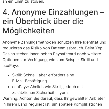
an ein Limit zu stoßen.
4. Anonyme Einzahlungen –
ein Überblick über die
Möglichkeiten
Anonyme Zahlungsmethoden schützen Ihre Identität und
reduzieren das Risiko von Datenmissbrauch. Beim Yep
Casino stehen Ihnen neben Paysafecard noch weitere
Optionen zur Verfügung, wie zum Beispiel Skrill und
ecoPayz.
Skrill: Schnell, aber erfordert eine
E‑Mail‑Bestätigung.
ecoPayz: Ähnlich wie Skrill, jedoch mit
zusätzlichen Sicherheitslayern.
Warning: Achten Sie darauf, dass Ihr gewählter Anbieter
in Ihrem Land reguliert ist, um spätere Komplikationen