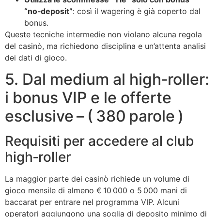
“no‑deposit”
: così il wagering è già coperto dal
bonus.
Queste tecniche intermedie non violano alcuna regola
del casinò, ma richiedono disciplina e un’attenta analisi
dei dati di gioco.
5. Dal medium al high‑roller:
i bonus VIP e le offerte
esclusive – ( 380 parole )
Requisiti per accedere al club
high‑roller
La maggior parte dei casinò richiede un volume di
gioco mensile di almeno € 10 000 o 5 000 mani di
baccarat per entrare nel programma VIP. Alcuni
operatori aggiungono una soglia di deposito minimo di