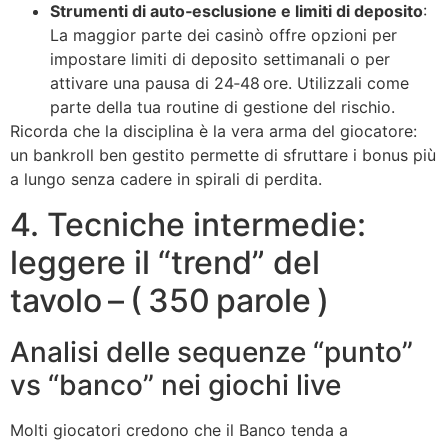
Strumenti di auto‑esclusione e limiti di deposito
:
La maggior parte dei casinò offre opzioni per
impostare limiti di deposito settimanali o per
attivare una pausa di 24‑48 ore. Utilizzali come
parte della tua routine di gestione del rischio.
Ricorda che la disciplina è la vera arma del giocatore:
un bankroll ben gestito permette di sfruttare i bonus più
a lungo senza cadere in spirali di perdita.
4. Tecniche intermedie:
leggere il “trend” del
tavolo – ( 350 parole )
Analisi delle sequenze “punto”
vs “banco” nei giochi live
Molti giocatori credono che il Banco tenda a