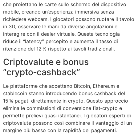
che proiettano le carte sullo schermo del dispositivo
mobile, creando un’esperienza immersiva senza
richiedere webcam. I giocatori possono ruotare il tavolo
in 3D, osservare le mani da diverse angolazioni e
interagire con il dealer virtuale. Questa tecnologia
riduce il “latency” percepito e aumenta il tasso di
ritenzione del 12 % rispetto ai tavoli tradizionali.
Criptovalute e bonus
“crypto‑cashback”
Le piattaforme che accettano Bitcoin, Ethereum e
stablecoin stanno introducendo bonus cashback del
15 % pagati direttamente in crypto. Questo approccio
elimina le commissioni di conversione fiat‑crypto e
permette prelievi quasi istantanei. I giocatori esperti di
criptovalute possono così combinare il vantaggio di un
margine più basso con la rapidità dei pagamenti.