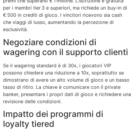
premi che superano € 1 milione. L’iscrizione è gratuita
per i membri tier 3 e superiori, ma richiede un buy‑in di
€ 500 in crediti di gioco. I vincitori ricevono sia cash
che viaggi di lusso, aumentando la percezione di
esclusività.
Negoziare condizioni di
wagering con il supporto clienti
Se il wagering standard è di 30x, i giocatori VIP
possono chiedere una riduzione a 10x, soprattutto se
dimostrano di avere un alto volume di gioco e un basso
tasso di ritiro. La chiave è comunicare con il private
banker, presentare i propri dati di gioco e richiedere una
revisione delle condizioni.
Impatto dei programmi di
loyalty tiered