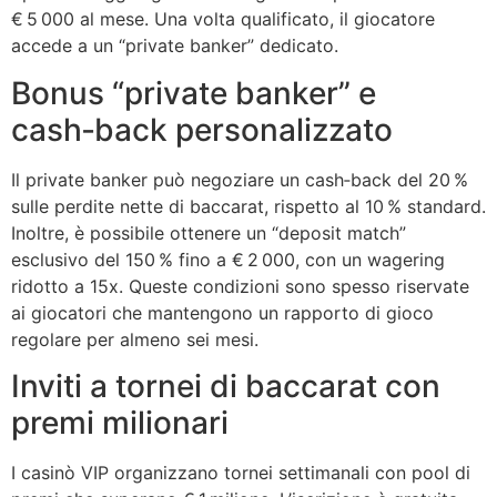
€ 5 000 al mese. Una volta qualificato, il giocatore
accede a un “private banker” dedicato.
Bonus “private banker” e
cash‑back personalizzato
Il private banker può negoziare un cash‑back del 20 %
sulle perdite nette di baccarat, rispetto al 10 % standard.
Inoltre, è possibile ottenere un “deposit match”
esclusivo del 150 % fino a € 2 000, con un wagering
ridotto a 15x. Queste condizioni sono spesso riservate
ai giocatori che mantengono un rapporto di gioco
regolare per almeno sei mesi.
Inviti a tornei di baccarat con
premi milionari
I casinò VIP organizzano tornei settimanali con pool di