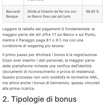
Baccarat
Simile al Chemin de Fer ma con
98,85 %
Banque
un Banco fisso per più turni.
Leggere la tabella dei pagamenti è fondamentale: la
maggior parte dei siti offre 1:1 sul Banco e sul Punto,
mentre il Pareggio paga 8:1 o 9:1, ma con una
condizione di wagering più severa.
Il primo passo per sfruttare i bonus è la registrazione.
Dopo aver inserito i dati personali, la maggior parte
delle piattaforme richiede una verifica dell’identità
(documenti di riconoscimento e prova di residenza).
Questo processo non solo soddisfa le normative AML,
ma attiva anche i bonus di benvenuto, spesso vincolati
alla prima ricarica.
2. Tipologie di bonus