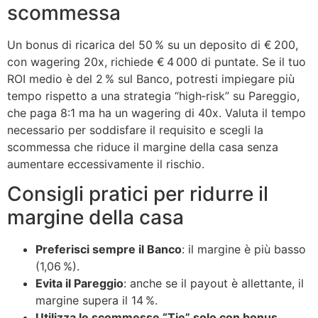
scommessa
Un bonus di ricarica del 50 % su un deposito di € 200,
con wagering 20x, richiede € 4 000 di puntate. Se il tuo
ROI medio è del 2 % sul Banco, potresti impiegare più
tempo rispetto a una strategia “high‑risk” su Pareggio,
che paga 8:1 ma ha un wagering di 40x. Valuta il tempo
necessario per soddisfare il requisito e scegli la
scommessa che riduce il margine della casa senza
aumentare eccessivamente il rischio.
Consigli pratici per ridurre il
margine della casa
Preferisci sempre il Banco
: il margine è più basso
(1,06 %).
Evita il Pareggio
: anche se il payout è allettante, il
margine supera il 14 %.
Utilizza le scommesse “Tie” solo con bonus