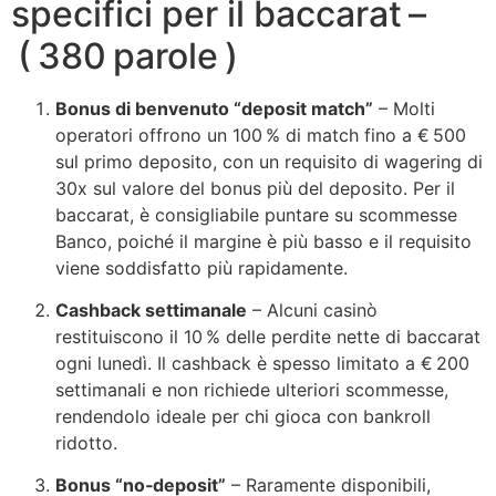
specifici per il baccarat –
( 380 parole )
Bonus di benvenuto “deposit match”
– Molti
operatori offrono un 100 % di match fino a € 500
sul primo deposito, con un requisito di wagering di
30x sul valore del bonus più del deposito. Per il
baccarat, è consigliabile puntare su scommesse
Banco, poiché il margine è più basso e il requisito
viene soddisfatto più rapidamente.
Cashback settimanale
– Alcuni casinò
restituiscono il 10 % delle perdite nette di baccarat
ogni lunedì. Il cashback è spesso limitato a € 200
settimanali e non richiede ulteriori scommesse,
rendendolo ideale per chi gioca con bankroll
ridotto.
Bonus “no‑deposit”
– Raramente disponibili,