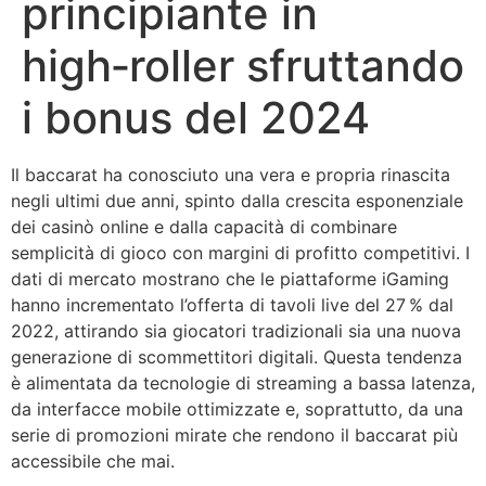
principiante in
high‑roller sfruttando
i bonus del 2024
Il baccarat ha conosciuto una vera e propria rinascita
negli ultimi due anni, spinto dalla crescita esponenziale
dei casinò online e dalla capacità di combinare
semplicità di gioco con margini di profitto competitivi. I
dati di mercato mostrano che le piattaforme iGaming
hanno incrementato l’offerta di tavoli live del 27 % dal
2022, attirando sia giocatori tradizionali sia una nuova
generazione di scommettitori digitali. Questa tendenza
è alimentata da tecnologie di streaming a bassa latenza,
da interfacce mobile ottimizzate e, soprattutto, da una
serie di promozioni mirate che rendono il baccarat più
accessibile che mai.