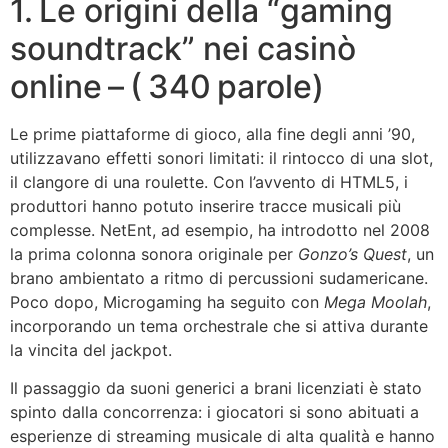
1. Le origini della “gaming
soundtrack” nei casinò
online – ( 340 parole)
Le prime piattaforme di gioco, alla fine degli anni ’90,
utilizzavano effetti sonori limitati: il rintocco di una slot,
il clangore di una roulette. Con l’avvento di HTML5, i
produttori hanno potuto inserire tracce musicali più
complesse. NetEnt, ad esempio, ha introdotto nel 2008
la prima colonna sonora originale per
Gonzo’s Quest
, un
brano ambientato a ritmo di percussioni sudamericane.
Poco dopo, Microgaming ha seguito con
Mega Moolah
,
incorporando un tema orchestrale che si attiva durante
la vincita del jackpot.
Il passaggio da suoni generici a brani licenziati è stato
spinto dalla concorrenza: i giocatori si sono abituati a
esperienze di streaming musicale di alta qualità e hanno