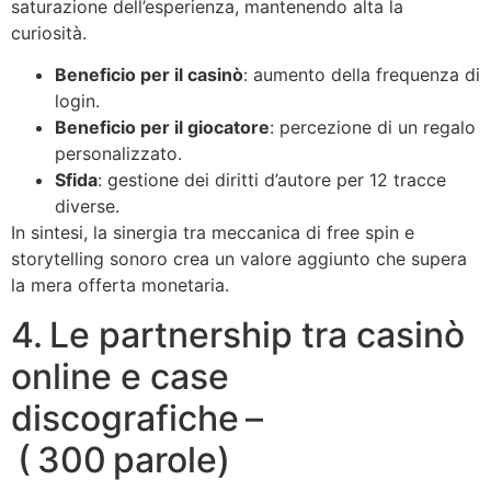
saturazione dell’esperienza, mantenendo alta la
curiosità.
Beneficio per il casinò
: aumento della frequenza di
login.
Beneficio per il giocatore
: percezione di un regalo
personalizzato.
Sfida
: gestione dei diritti d’autore per 12 tracce
diverse.
In sintesi, la sinergia tra meccanica di free spin e
storytelling sonoro crea un valore aggiunto che supera
la mera offerta monetaria.
4. Le partnership tra casinò
online e case
discografiche –
( 300 parole)