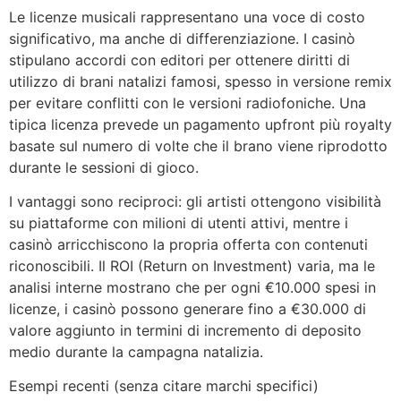
Le licenze musicali rappresentano una voce di costo
significativo, ma anche di differenziazione. I casinò
stipulano accordi con editori per ottenere diritti di
utilizzo di brani natalizi famosi, spesso in versione remix
per evitare conflitti con le versioni radiofoniche. Una
tipica licenza prevede un pagamento upfront più royalty
basate sul numero di volte che il brano viene riprodotto
durante le sessioni di gioco.
I vantaggi sono reciproci: gli artisti ottengono visibilità
su piattaforme con milioni di utenti attivi, mentre i
casinò arricchiscono la propria offerta con contenuti
riconoscibili. Il ROI (Return on Investment) varia, ma le
analisi interne mostrano che per ogni €10.000 spesi in
licenze, i casinò possono generare fino a €30.000 di
valore aggiunto in termini di incremento di deposito
medio durante la campagna natalizia.
Esempi recenti (senza citare marchi specifici)