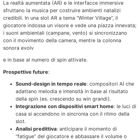
La realtà aumentata (AR) e le interfacce immersive
sfruttano la musica per costruire ambienti natalizi
credibili. In una slot AR a tema “Winter Village”, il
giocatore indossa un visore e vede una piazza innevata;
i suoni ambientali (campane, vento) si sincronizzano
con il movimento della camera, mentre la colonna
sonora evolv
e in base al numero di spin attivate.
Prospettive future
:
Sound‑design in tempo reale
: compositori AI che
adattano melodia e intensità in base al risultato
della spin (es. crescendo su win grandi).
Integrazione con dispositivi smart home
: le luci di
casa si accendono in sincronia con il ritmo della
slot.
Analisi predittiva
: anticipare il momento di
“fatigue” del giocatore e abbassare il volume o