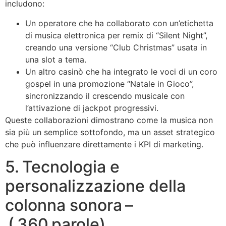
includono:
Un operatore che ha collaborato con un’etichetta
di musica elettronica per remix di “Silent Night”,
creando una versione “Club Christmas” usata in
una slot a tema.
Un altro casinò che ha integrato le voci di un coro
gospel in una promozione “Natale in Gioco”,
sincronizzando il crescendo musicale con
l’attivazione di jackpot progressivi.
Queste collaborazioni dimostrano come la musica non
sia più un semplice sottofondo, ma un asset strategico
che può influenzare direttamente i KPI di marketing.
5. Tecnologia e
personalizzazione della
colonna sonora –
( 360 parole)