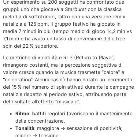
Un esperimento su 200 soggetti ha confrontato due
gruppi: uno che giocava a
Starburst
con la classica
melodia di sottofondo, l’altro con una versione remix
natalizia a 125 bpm. Il gruppo festivo ha giocato in
media 7 minuti in più (tempo medio di gioco 14,2 min vs
7,1 min) e ha avuto un tasso di conversione delle free
spin del 22 % superiore.
Le metriche di volatilità e RTP (Return to Player)
rimangono costanti, ma la percezione soggettiva di
valore cresce quando la musica trasmette “calore” e
“celebration”. Alcuni casinò hanno notato un incremento
del 15 % nel numero di spin attivati durante le campagne
natalizie rispetto al periodo estivo, attribuendo parte
del risultato all’effetto “musicale”.
Ritmo
: battiti regolari favoriscono il mantenimento
della concentrazione.
Tonalità
: maggiore → sensazione di positività;
minore → tensione.