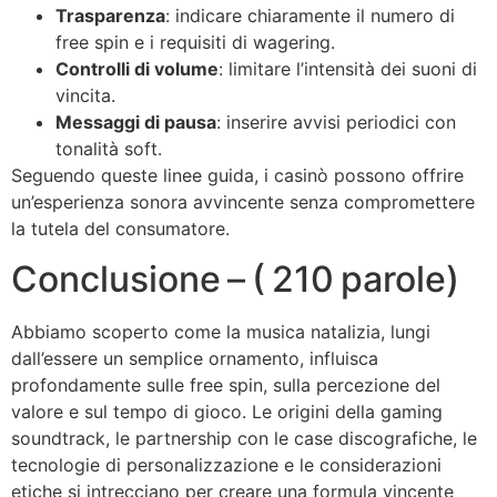
Trasparenza
: indicare chiaramente il numero di
free spin e i requisiti di wagering.
Controlli di volume
: limitare l’intensità dei suoni di
vincita.
Messaggi di pausa
: inserire avvisi periodici con
tonalità soft.
Seguendo queste linee guida, i casinò possono offrire
un’esperienza sonora avvincente senza compromettere
la tutela del consumatore.
Conclusione – ( 210 parole)
Abbiamo scoperto come la musica natalizia, lungi
dall’essere un semplice ornamento, influisca
profondamente sulle free spin, sulla percezione del
valore e sul tempo di gioco. Le origini della gaming
soundtrack, le partnership con le case discografiche, le
tecnologie di personalizzazione e le considerazioni
etiche si intrecciano per creare una formula vincente