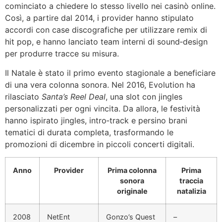
cominciato a chiedere lo stesso livello nei casinò online.
Così, a partire dal 2014, i provider hanno stipulato
accordi con case discografiche per utilizzare remix di
hit pop, e hanno lanciato team interni di sound‑design
per produrre tracce su misura.
Il Natale è stato il primo evento stagionale a beneficiare
di una vera colonna sonora. Nel 2016, Evolution ha
rilasciato
Santa’s Reel Deal
, una slot con jingles
personalizzati per ogni vincita. Da allora, le festività
hanno ispirato jingles, intro‑track e persino brani
tematici di durata completa, trasformando le
promozioni di dicembre in piccoli concerti digitali.
Anno
Provider
Prima colonna
Prima
sonora
traccia
originale
natalizia
2008
NetEnt
Gonzo’s Quest
–