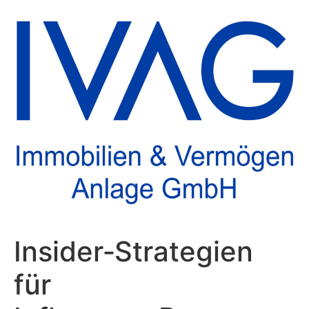
Insider‑Strategien
für