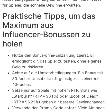
für Spieler, die schnelle Gewinne erwarten.
Praktische Tipps, um das
Maximum aus
Influencer‑Bonussen zu
holen
Nutze den Bonus‑ohne‑Einzahlung zuerst. Er
ermöglicht dir, das Spiel zu testen, ohne eigenes
Geld zu riskieren.
Achte auf die Umsatzbedingungen. Ein Bonus mit
30‑facher Umsatz ist oft günstiger als einer mit
40‑facher.
Setze nur auf Spiele mit hohem RTP. Slots wie
„Starburst“ (RTP = 96,1 %) oder „Book of Dead“
(RTP = 96,21 %) geben dir bessere Gewinnchancen.
Verwende den Promo‑Code sofort. Viele Aktionen