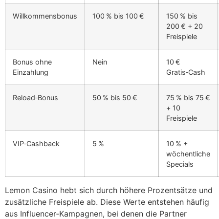
Willkommensbonus
100 % bis 100 €
150 % bis
200 € + 20
Freispiele
Bonus ohne
Nein
10 €
Einzahlung
Gratis‑Cash
Reload‑Bonus
50 % bis 50 €
75 % bis 75 €
+ 10
Freispiele
VIP‑Cashback
5 %
10 % +
wöchentliche
Specials
Lemon Casino hebt sich durch höhere Prozentsätze und
zusätzliche Freispiele ab. Diese Werte entstehen häufig
aus Influencer‑Kampagnen, bei denen die Partner