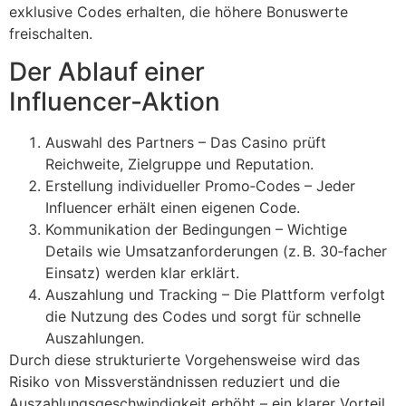
exklusive Codes erhalten, die höhere Bonuswerte
freischalten.
Der Ablauf einer
Influencer‑Aktion
Auswahl des Partners – Das Casino prüft
Reichweite, Zielgruppe und Reputation.
Erstellung individueller Promo‑Codes – Jeder
Influencer erhält einen eigenen Code.
Kommunikation der Bedingungen – Wichtige
Details wie Umsatzanforderungen (z. B. 30‑facher
Einsatz) werden klar erklärt.
Auszahlung und Tracking – Die Plattform verfolgt
die Nutzung des Codes und sorgt für schnelle
Auszahlungen.
Durch diese strukturierte Vorgehensweise wird das
Risiko von Missverständnissen reduziert und die
Auszahlungsgeschwindigkeit erhöht – ein klarer Vorteil