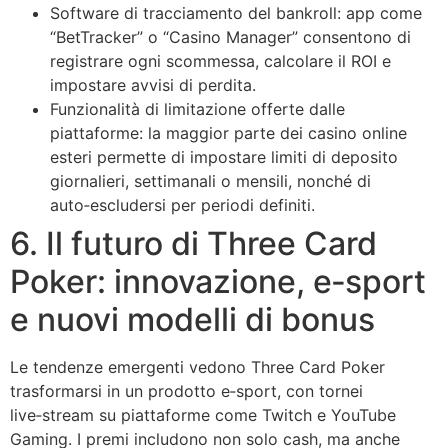
Software di tracciamento del bankroll: app come
“BetTracker” o “Casino Manager” consentono di
registrare ogni scommessa, calcolare il ROI e
impostare avvisi di perdita.
Funzionalità di limitazione offerte dalle
piattaforme: la maggior parte dei casino online
esteri permette di impostare limiti di deposito
giornalieri, settimanali o mensili, nonché di
auto‑escludersi per periodi definiti.
6. Il futuro di Three Card
Poker: innovazione, e‑sport
e nuovi modelli di bonus
Le tendenze emergenti vedono Three Card Poker
trasformarsi in un prodotto e‑sport, con tornei
live‑stream su piattaforme come Twitch e YouTube
Gaming. I premi includono non solo cash, ma anche