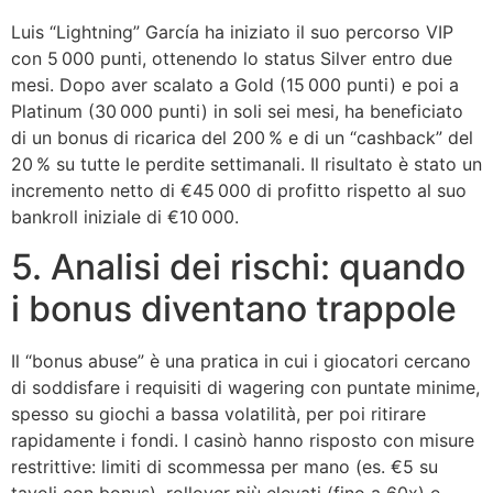
Luis “Lightning” García ha iniziato il suo percorso VIP
con 5 000 punti, ottenendo lo status Silver entro due
mesi. Dopo aver scalato a Gold (15 000 punti) e poi a
Platinum (30 000 punti) in soli sei mesi, ha beneficiato
di un bonus di ricarica del 200 % e di un “cashback” del
20 % su tutte le perdite settimanali. Il risultato è stato un
incremento netto di €45 000 di profitto rispetto al suo
bankroll iniziale di €10 000.
5. Analisi dei rischi: quando
i bonus diventano trappole
Il “bonus abuse” è una pratica in cui i giocatori cercano
di soddisfare i requisiti di wagering con puntate minime,
spesso su giochi a bassa volatilità, per poi ritirare
rapidamente i fondi. I casinò hanno risposto con misure
restrittive: limiti di scommessa per mano (es. €5 su
tavoli con bonus), rollover più elevati (fino a 60x) e