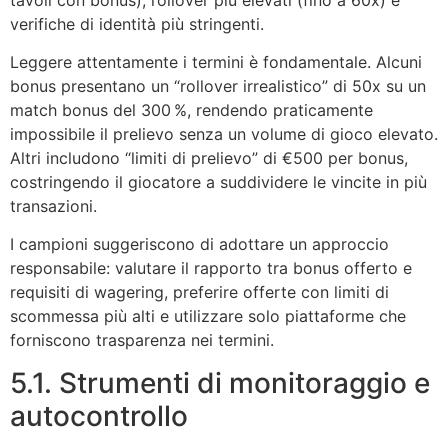
verifiche di identità più stringenti.
Leggere attentamente i termini è fondamentale. Alcuni
bonus presentano un “rollover irrealistico” di 50x su un
match bonus del 300 %, rendendo praticamente
impossibile il prelievo senza un volume di gioco elevato.
Altri includono “limiti di prelievo” di €500 per bonus,
costringendo il giocatore a suddividere le vincite in più
transazioni.
I campioni suggeriscono di adottare un approccio
responsabile: valutare il rapporto tra bonus offerto e
requisiti di wagering, preferire offerte con limiti di
scommessa più alti e utilizzare solo piattaforme che
forniscono trasparenza nei termini.
5.1. Strumenti di monitoraggio e
autocontrollo