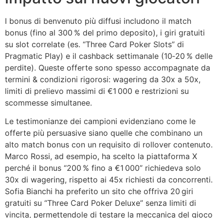
I bonus di benvenuto più diffusi includono il match
bonus (fino al 300 % del primo deposito), i giri gratuiti
su slot correlate (es. “Three Card Poker Slots” di
Pragmatic Play) e il cashback settimanale (10‑20 % delle
perdite). Queste offerte sono spesso accompagnate da
termini & condizioni rigorosi: wagering da 30x a 50x,
limiti di prelievo massimi di €1 000 e restrizioni su
scommesse simultanee.
Le testimonianze dei campioni evidenziano come le
offerte più persuasive siano quelle che combinano un
alto match bonus con un requisito di rollover contenuto.
Marco Rossi, ad esempio, ha scelto la piattaforma X
perché il bonus “200 % fino a €1 000” richiedeva solo
30x di wagering, rispetto ai 45x richiesti da concorrenti.
Sofia Bianchi ha preferito un sito che offriva 20 giri
gratuiti su “Three Card Poker Deluxe” senza limiti di
vincita, permettendole di testare la meccanica del gioco