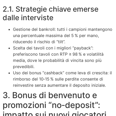
2.1. Strategie chiave emerse
dalle interviste
Gestione del bankroll: tutti i campioni mantengono
una percentuale massima del 5 % per mano,
riducendo il rischio di “tilt”.
Scelta dei tavoli con i migliori “payback”:
preferiscono tavoli con RTP ≥ 98 % e volatilità
media, dove le probabilità di vincita sono più
prevedibili.
Uso dei bonus “cashback” come leva di crescita: il
rimborso del 10‑15 % sulle perdite consente di
reinvestire senza aumentare il deposito iniziale.
3. Bonus di benvenuto e
promozioni “no‑deposit”:
impatto sui nuovi giocatori