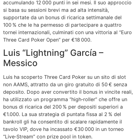
accumulando 12 000 punti in sei mesi. Il suo approccio
si basa su sessioni brevi ma ad alta intensità,
supportate da un bonus di ricarica settimanale del
100 % che le ha permesso di partecipare a quattro
tornei internazionali, culminati con una vittoria al “Euro
Three Card Poker Open” per €18 000.
Luis “Lightning” García –
Messico
Luis ha scoperto Three Card Poker su un sito di slot
non AAMS, attratto da un giro gratuito di 50 € senza
deposito. Dopo aver convertito il bonus in vincite reali,
ha utilizzato un programma “high‑roller” che offre un
bonus di ricarica del 200 % per depositi superiori a
€1.000. La sua strategia di puntata fissa al 2 % del
bankroll gli ha consentito di scalare rapidamente il
tavolo VIP, dove ha incassato €30 000 in un torneo
“Live‑Stream” con prize pool in token.