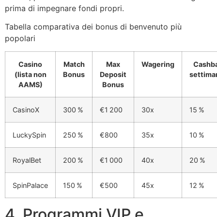
prima di impegnare fondi propri.
Tabella comparativa dei bonus di benvenuto più
popolari
Casino
Match
Max
Wagering
Cashb
(lista non
Bonus
Deposit
settima
AAMS)
Bonus
CasinoX
300 %
€1 200
30x
15 %
LuckySpin
250 %
€800
35x
10 %
RoyalBet
200 %
€1 000
40x
20 %
SpinPalace
150 %
€500
45x
12 %
4. Programmi VIP e