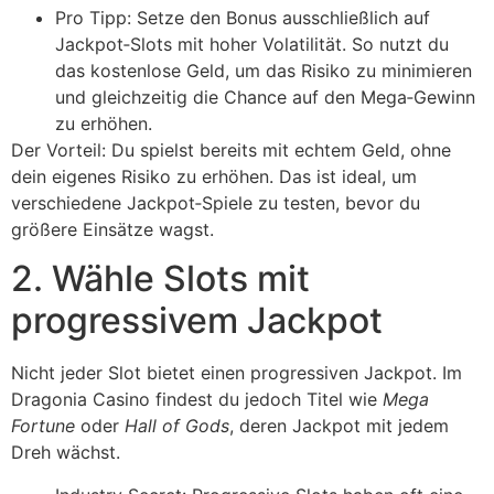
Pro Tipp: Setze den Bonus ausschließlich auf
Jackpot‑Slots mit hoher Volatilität. So nutzt du
das kostenlose Geld, um das Risiko zu minimieren
und gleichzeitig die Chance auf den Mega‑Gewinn
zu erhöhen.
Der Vorteil: Du spielst bereits mit echtem Geld, ohne
dein eigenes Risiko zu erhöhen. Das ist ideal, um
verschiedene Jackpot‑Spiele zu testen, bevor du
größere Einsätze wagst.
2. Wähle Slots mit
progressivem Jackpot
Nicht jeder Slot bietet einen progressiven Jackpot. Im
Dragonia Casino findest du jedoch Titel wie
Mega
Fortune
oder
Hall of Gods
, deren Jackpot mit jedem
Dreh wächst.