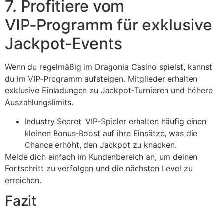
7. Profitiere vom
VIP‑Programm für exklusive
Jackpot‑Events
Wenn du regelmäßig im Dragonia Casino spielst, kannst
du im VIP‑Programm aufsteigen. Mitglieder erhalten
exklusive Einladungen zu Jackpot‑Turnieren und höhere
Auszahlungslimits.
Industry Secret: VIP‑Spieler erhalten häufig einen
kleinen Bonus‑Boost auf ihre Einsätze, was die
Chance erhöht, den Jackpot zu knacken.
Melde dich einfach im Kundenbereich an, um deinen
Fortschritt zu verfolgen und die nächsten Level zu
erreichen.
Fazit