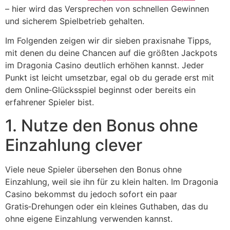
– hier wird das Versprechen von schnellen Gewinnen
und sicherem Spielbetrieb gehalten.
Im Folgenden zeigen wir dir sieben praxisnahe Tipps,
mit denen du deine Chancen auf die größten Jackpots
im Dragonia Casino deutlich erhöhen kannst. Jeder
Punkt ist leicht umsetzbar, egal ob du gerade erst mit
dem Online‑Glücksspiel beginnst oder bereits ein
erfahrener Spieler bist.
1. Nutze den Bonus ohne
Einzahlung clever
Viele neue Spieler übersehen den Bonus ohne
Einzahlung, weil sie ihn für zu klein halten. Im Dragonia
Casino bekommst du jedoch sofort ein paar
Gratis‑Drehungen oder ein kleines Guthaben, das du
ohne eigene Einzahlung verwenden kannst.