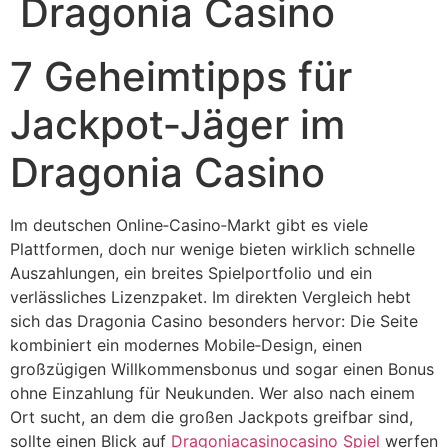
Dragonia Casino
7 Geheimtipps für
Jackpot‑Jäger im
Dragonia Casino
Im deutschen Online‑Casino‑Markt gibt es viele
Plattformen, doch nur wenige bieten wirklich schnelle
Auszahlungen, ein breites Spielportfolio und ein
verlässliches Lizenzpaket. Im direkten Vergleich hebt
sich das Dragonia Casino besonders hervor: Die Seite
kombiniert ein modernes Mobile‑Design, einen
großzügigen Willkommensbonus und sogar einen Bonus
ohne Einzahlung für Neukunden. Wer also nach einem
Ort sucht, an dem die großen Jackpots greifbar sind,
sollte einen Blick auf
Dragoniacasinocasino Spiel
werfen