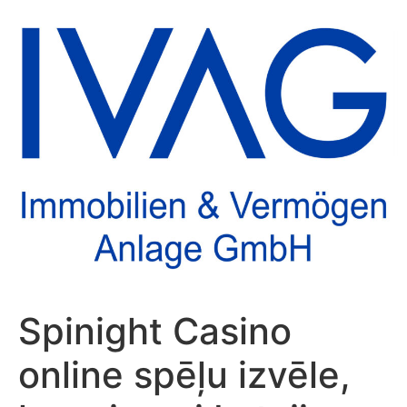
Spinight Casino
online spēļu izvēle,