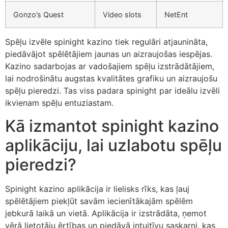
Gonzo’s Quest
Video slots
NetEnt
Spēļu izvēle spinight kazino tiek regulāri atjaunināta,
piedāvājot spēlētājiem jaunas un aizraujošas iespējas.
Kazino sadarbojas ar vadošajiem spēļu izstrādātājiem,
lai nodrošinātu augstas kvalitātes grafiku un aizraujošu
spēļu pieredzi. Tas viss padara spinight par ideālu izvēli
ikvienam spēļu entuziastam.
Kā izmantot spinight kazino
aplikāciju, lai uzlabotu spēļu
pieredzi?
Spinight kazino aplikācija ir lielisks rīks, kas ļauj
spēlētājiem piekļūt savām iecienītākajām spēlēm
jebkurā laikā un vietā. Aplikācija ir izstrādāta, ņemot
vērā lietotāju ērtības un piedāvā intuitīvu saskarni, kas