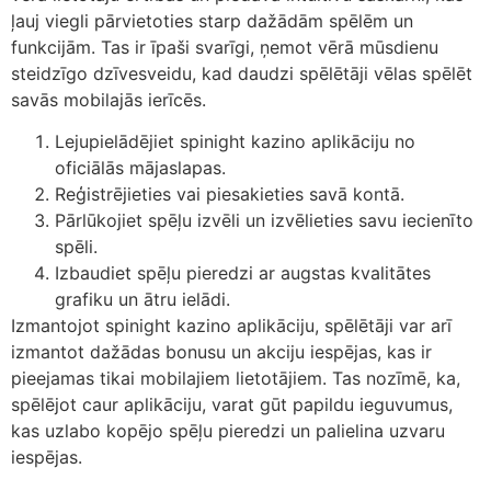
ļauj viegli pārvietoties starp dažādām spēlēm un
funkcijām. Tas ir īpaši svarīgi, ņemot vērā mūsdienu
steidzīgo dzīvesveidu, kad daudzi spēlētāji vēlas spēlēt
savās mobilajās ierīcēs.
Lejupielādējiet spinight kazino aplikāciju no
oficiālās mājaslapas.
Reģistrējieties vai piesakieties savā kontā.
Pārlūkojiet spēļu izvēli un izvēlieties savu iecienīto
spēli.
Izbaudiet spēļu pieredzi ar augstas kvalitātes
grafiku un ātru ielādi.
Izmantojot spinight kazino aplikāciju, spēlētāji var arī
izmantot dažādas bonusu un akciju iespējas, kas ir
pieejamas tikai mobilajiem lietotājiem. Tas nozīmē, ka,
spēlējot caur aplikāciju, varat gūt papildu ieguvumus,
kas uzlabo kopējo spēļu pieredzi un palielina uzvaru
iespējas.