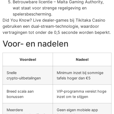
Betrouwbare licentie – Malta Gaming Authority,
wat staat voor strenge regelgeving en
spelersbescherming.
Did You Know? Live dealer‑games bij Tikitaka Casino
gebruiken een dual‑stream‑technologie, waardoor
vertragingen tot onder de 0,5 seconde worden beperkt.
Voor‑ en nadelen
Voordeel
Nadeel
Snelle
Minimum inzet bij sommige
crypto‑uitbetalingen
tafels hoger dan €5
Breed scala aan
VIP‑programma vereist hoge
bonussen
inzet om te stijgen
Meerdere
Geen eigen mobiele app