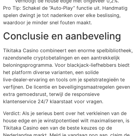
verhoogt de house edge met ongeveer 0,2%.
Pro Tip: Schakel de “Auto‑Play” functie uit. Handmatig
spelen dwingt je tot nadenken over elke beslissing,
waardoor je minder snel fouten maakt.
Conclusie en aanbeveling
Tikitaka Casino combineert een enorme spelbibliotheek,
razendsnelle cryptobetalingen en een aantrekkelijk
beloningsprogramma. Voor blackjack‑liefhebbers biedt
het platform diverse varianten, een solide
live‑dealer‑ervaring en tools om je spelstrategieën te
verfijnen. De licentie en beveiligingsmaatregelen geven
extra gemoedsrust, terwijl de responsieve
klantenservice 24/7 klaarstaat voor vragen.
Verdict: Als je serieus bent over het verkleinen van de
house edge en je winstpotentieel wilt maximaliseren, is
Tikitaka Casino een van de beste keuzes op de
Nederlandse markt. Meld je vandaag nog aan, claim de