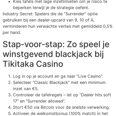
Kies tafels met lage inzetlimieten om je risico te
beperken terwijl je de strategie oefent.
Industry Secret: Spelers die de “Surrender” optie
gebruiken bij een dealer‑upcard van 9, 10 of A,
verminderen hun verwachte verlies met gemiddeld 0,5%
per hand.
Stap‑voor‑stap: Zo speel je
winstgevend blackjack bij
Tikitaka Casino
Log in op je account en ga naar “Live Casino”.
Selecteer “Classic Blackjack” met een minimum
inzet van €5.
Controleer de tafelregels – let op “Dealer hits soft
17” en “Surrender allowed”.
Stort €50 via Bitcoin voor de snelste verwerking.
Activeer de welkomstbonus (100% match) in het