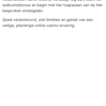
welkomstbonus en begin met het toepassen van de hier
besproken strategieën.
Speel verantwoord, stel limieten en geniet van een
veilige, plezierige online casino‑ervaring.