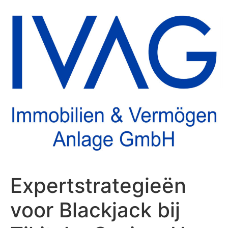
Expertstrategieën
voor Blackjack bij