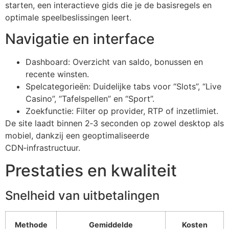
starten, een interactieve gids die je de basisregels en
optimale speelbeslissingen leert.
Navigatie en interface
Dashboard: Overzicht van saldo, bonussen en
recente winsten.
Spelcategorieën: Duidelijke tabs voor “Slots”, “Live
Casino”, “Tafelspellen” en “Sport”.
Zoekfunctie: Filter op provider, RTP of inzetlimiet.
De site laadt binnen 2‑3 seconden op zowel desktop als
mobiel, dankzij een geoptimaliseerde
CDN‑infrastructuur.
Prestaties en kwaliteit
Snelheid van uitbetalingen
Methode
Gemiddelde
Kosten