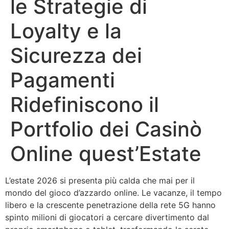
le Strategie di
Loyalty e la
Sicurezza dei
Pagamenti
Ridefiniscono il
Portfolio dei Casinò
Online quest’Estate
L’estate 2026 si presenta più calda che mai per il
mondo del gioco d’azzardo online. Le vacanze, il tempo
libero e la crescente penetrazione della rete 5G hanno
spinto milioni di giocatori a cercare divertimento dal