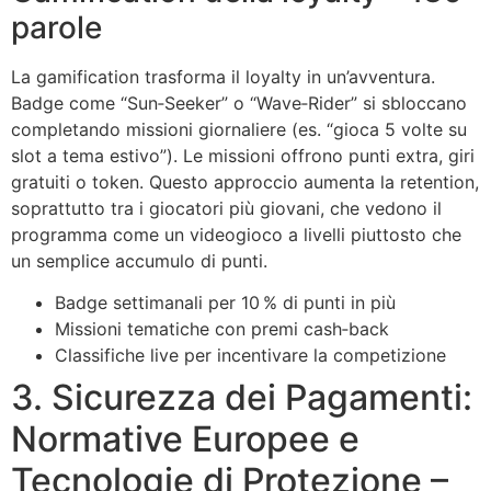
parole
La gamification trasforma il loyalty in un’avventura.
Badge come “Sun‑Seeker” o “Wave‑Rider” si sbloccano
completando missioni giornaliere (es. “gioca 5 volte su
slot a tema estivo”). Le missioni offrono punti extra, giri
gratuiti o token. Questo approccio aumenta la retention,
soprattutto tra i giocatori più giovani, che vedono il
programma come un videogioco a livelli piuttosto che
un semplice accumulo di punti.
Badge settimanali per 10 % di punti in più
Missioni tematiche con premi cash‑back
Classifiche live per incentivare la competizione
3. Sicurezza dei Pagamenti:
Normative Europee e
Tecnologie di Protezione –