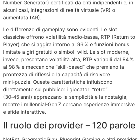
Number Generator) certificati da enti indipendenti e, in
alcuni casi, integrazioni di realtà virtuale (VR) o
aumentata (AR).
Le differenze di gameplay sono evidenti. Le slot
classiche offrono volatilità medio‑bassa, RTP (Return to
Player) che si aggira intorno al 96 % e funzioni bonus
limitate a giri gratuiti o simboli wild. Le slot moderne,
invece, presentano volatilità alta, RTP variabili dal 94 %
al 98 % e meccaniche “skill‑based” che premiano la
prontezza di riflessi o la capacità di risolvere
mini‑puzzle. Queste caratteristiche influiscono
direttamente sul pubblico: i giocatori “retro”
(30‑45 anni) apprezzano la semplicità e la nostalgia,
mentre i millennial‑Gen Z cercano esperienze immersive
e sfide interattive.
Il ruolo dei provider – 120 parole
NetEnt, Pragmatic Play, Blueprint Gaming e altri provider