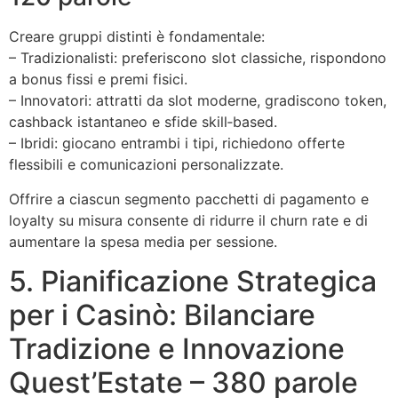
Creare gruppi distinti è fondamentale:
– Tradizionalisti: preferiscono slot classiche, rispondono
a bonus fissi e premi fisici.
– Innovatori: attratti da slot moderne, gradiscono token,
cashback istantaneo e sfide skill‑based.
– Ibridi: giocano entrambi i tipi, richiedono offerte
flessibili e comunicazioni personalizzate.
Offrire a ciascun segmento pacchetti di pagamento e
loyalty su misura consente di ridurre il churn rate e di
aumentare la spesa media per sessione.
5. Pianificazione Strategica
per i Casinò: Bilanciare
Tradizione e Innovazione
Quest’Estate – 380 parole