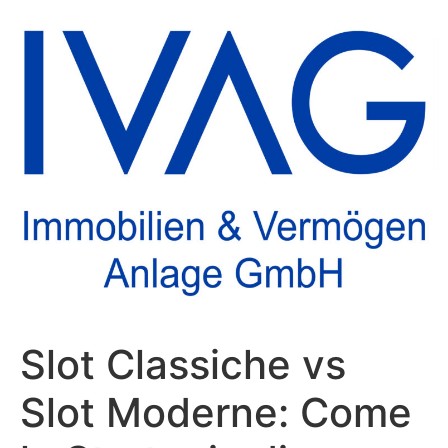
Slot Classiche vs
Slot Moderne: Come