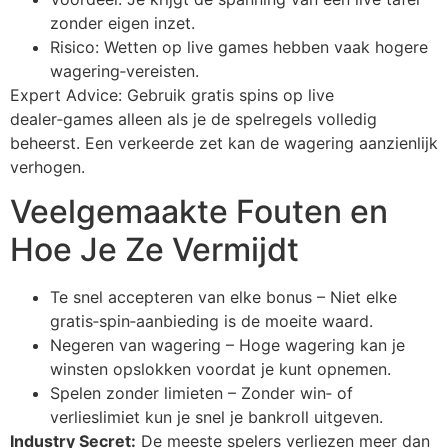
zonder eigen inzet.
Risico: Wetten op live games hebben vaak hogere
wagering‑vereisten.
Expert Advice: Gebruik gratis spins op live
dealer‑games alleen als je de spelregels volledig
beheerst. Een verkeerde zet kan de wagering aanzienlijk
verhogen.
Veelgemaakte Fouten en
Hoe Je Ze Vermijdt
Te snel accepteren van elke bonus – Niet elke
gratis‑spin‑aanbieding is de moeite waard.
Negeren van wagering – Hoge wagering kan je
winsten opslokken voordat je kunt opnemen.
Spelen zonder limieten – Zonder win‑ of
verlieslimiet kun je snel je bankroll uitgeven.
Industry Secret:
De meeste spelers verliezen meer dan