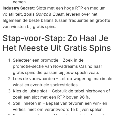
nemen.
Industry Secret:
Slots met een hoge RTP en medium
volatiliteit, zoals
Gonzo’s Quest
, leveren over het
algemeen de beste balans tussen frequentie en grootte
van winsten bij gratis spins.
Stap‑voor‑Stap: Zo Haal Je
Het Meeste Uit Gratis Spins
Selecteer een promotie – Zoek in de
promotie‑sectie van Novadreams Casino naar
gratis spins die passen bij jouw speelniveau.
Lees de voorwaarden – Let op wagering, maximale
winst en eventuele spelrestricties.
Kies de juiste slot – Gebruik de tabel hierboven of
zoek een slot met een RTP boven 96 %.
Stel limieten in – Bepaal van tevoren een win‑ en
verlieslimiet om verantwoord te blijven spelen.