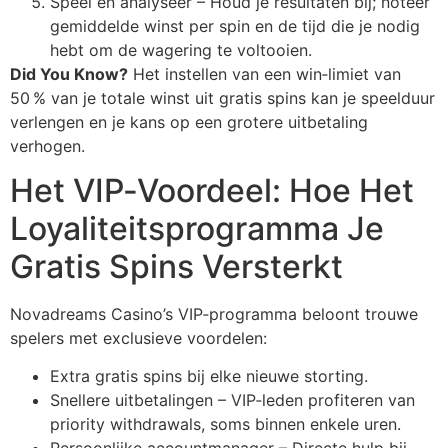
Speel en analyseer – Houd je resultaten bij; noteer
gemiddelde winst per spin en de tijd die je nodig
hebt om de wagering te voltooien.
Did You Know?
Het instellen van een win‑limiet van
50 % van je totale winst uit gratis spins kan je speelduur
verlengen en je kans op een grotere uitbetaling
verhogen.
Het VIP‑Voordeel: Hoe Het
Loyaliteitsprogramma Je
Gratis Spins Versterkt
Novadreams Casino’s VIP‑programma beloont trouwe
spelers met exclusieve voordelen:
Extra gratis spins bij elke nieuwe storting.
Snellere uitbetalingen – VIP‑leden profiteren van
priority withdrawals, soms binnen enkele uren.