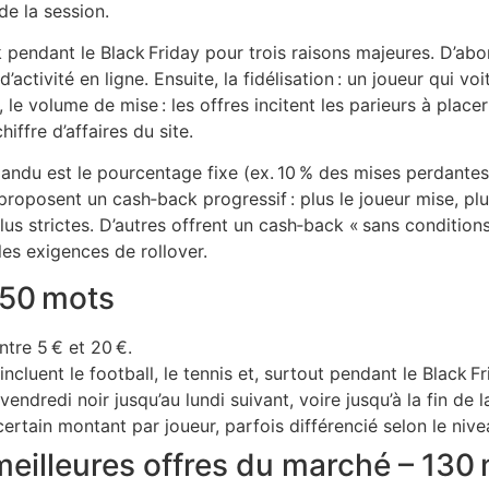
de la session.
pendant le Black Friday pour trois raisons majeures. D’abord
activité en ligne. Ensuite, la fidélisation : un joueur qui v
in, le volume de mise : les offres incitent les parieurs à pla
iffre d’affaires du site.
andu est le pourcentage fixe (ex. 10 % des mises perdantes
proposent un cash‑back progressif : plus le joueur mise, p
s strictes. D’autres offrent un cash‑back « sans conditions
 les exigences de rollover.
 150 mots
tre 5 € et 20 €.
ncluent le football, le tennis et, surtout pendant le Black F
ndredi noir jusqu’au lundi suivant, voire jusqu’à la fin de l
ertain montant par joueur, parfois différencié selon le nive
eilleures offres du marché – 130