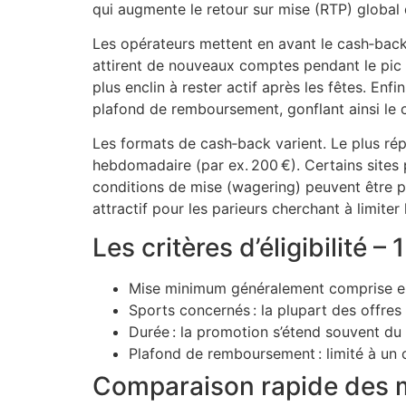
qui augmente le retour sur mise (RTP) global 
Les opérateurs mettent en avant le cash‑back 
attirent de nouveaux comptes pendant le pic d’
plus enclin à rester actif après les fêtes. Enf
plafond de remboursement, gonflant ainsi le ch
Les formats de cash‑back varient. Le plus rép
hebdomadaire (par ex. 200 €). Certains sites 
conditions de mise (wagering) peuvent être plu
attractif pour les parieurs cherchant à limiter
Les critères d’éligibilité –
Mise minimum généralement comprise en
Sports concernés : la plupart des offres i
Durée : la promotion s’étend souvent du ve
Plafond de remboursement : limité à un c
Comparaison rapide des m