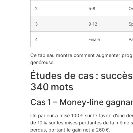
2
5‑8
Ov
3
9‑12
Sp
4
Finale
Pa
Ce tableau montre comment augmenter progres
généreuse.
Études de cas : succès
340 mots
Cas 1 – Money‑line gagnant
Un parieur a misé 100 € sur le favori d’une d
de 10 % sur les mises perdantes de la même s
perdus, portant le gain net à 260 €.