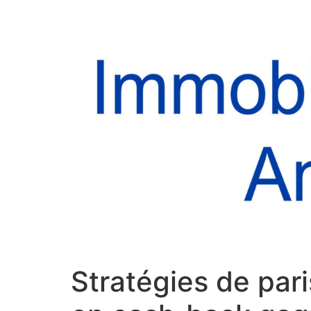
Stratégies de par