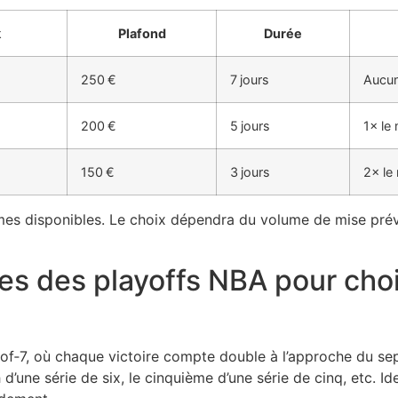
k
Plafond
Durée
250 €
7 jours
Aucun
200 €
5 jours
1× le
150 €
3 jours
2× le
ammes disponibles. Le choix dépendra du volume de mise prév
s des playoffs NBA pour choisi
‑of‑7, où chaque victoire compte double à l’approche du se
d’une série de six, le cinquième d’une série de cinq, etc. 