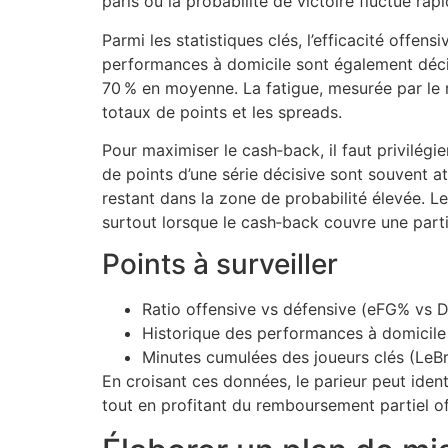
paris où la probabilité de victoire fluctue rap
Parmi les statistiques clés, l’efficacité offe
performances à domicile sont également décisi
70 % en moyenne. La fatigue, mesurée par le n
totaux de points et les spreads.
Pour maximiser le cash‑back, il faut privilégi
de points d’une série décisive sont souvent at
restant dans la zone de probabilité élevée. L
surtout lorsque le cash‑back couvre une parti
Points à surveiller
Ratio offensive vs défensive (eFG% vs 
Historique des performances à domicile e
Minutes cumulées des joueurs clés (LeBro
En croisant ces données, le parieur peut ident
tout en profitant du remboursement partiel of