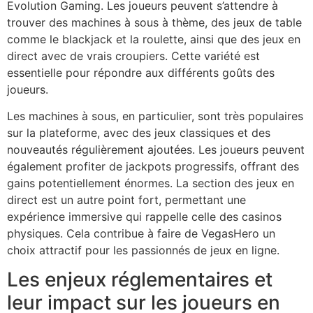
Evolution Gaming. Les joueurs peuvent s’attendre à
trouver des machines à sous à thème, des jeux de table
comme le blackjack et la roulette, ainsi que des jeux en
direct avec de vrais croupiers. Cette variété est
essentielle pour répondre aux différents goûts des
joueurs.
Les machines à sous, en particulier, sont très populaires
sur la plateforme, avec des jeux classiques et des
nouveautés régulièrement ajoutées. Les joueurs peuvent
également profiter de jackpots progressifs, offrant des
gains potentiellement énormes. La section des jeux en
direct est un autre point fort, permettant une
expérience immersive qui rappelle celle des casinos
physiques. Cela contribue à faire de VegasHero un
choix attractif pour les passionnés de jeux en ligne.
Les enjeux réglementaires et
leur impact sur les joueurs en