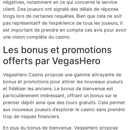
négatives, notamment en ce qui concerne le service
client. Des joueurs ont signalé des délais de réponse
longs lors de certaines requêtes. Bien que cela ne soit
pas représentatif de l’expérience de tous les joueurs, il
est important de prendre en compte ces avis pour avoir
une vision complète du casino.
Les bonus et promotions
offerts par VegasHero
VegasHero Casino propose une gamme attrayante de
bonus et promotions pour attirer les nouveaux joueurs
et fidéliser les anciens. Le bonus de bienvenue est
particulièrement intéressant, offrant un bonus sur le
premier dépôt ainsi que des tours gratuits. Cela permet
aux nouveaux joueurs d’explorer le casino sans prendre
trop de risques financiers.
En plus du bonus de bienvenue, VegasHero propose