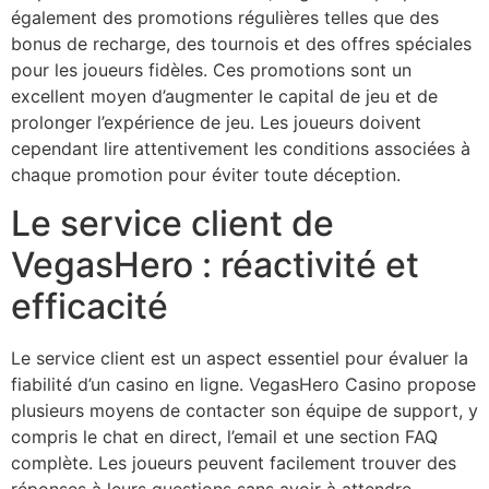
également des promotions régulières telles que des
bonus de recharge, des tournois et des offres spéciales
pour les joueurs fidèles. Ces promotions sont un
excellent moyen d’augmenter le capital de jeu et de
prolonger l’expérience de jeu. Les joueurs doivent
cependant lire attentivement les conditions associées à
chaque promotion pour éviter toute déception.
Le service client de
VegasHero : réactivité et
efficacité
Le service client est un aspect essentiel pour évaluer la
fiabilité d’un casino en ligne. VegasHero Casino propose
plusieurs moyens de contacter son équipe de support, y
compris le chat en direct, l’email et une section FAQ
complète. Les joueurs peuvent facilement trouver des