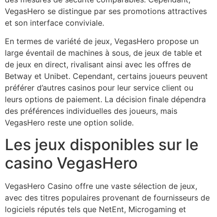
VegasHero se distingue par ses promotions attractives
et son interface conviviale.
En termes de variété de jeux, VegasHero propose un
large éventail de machines à sous, de jeux de table et
de jeux en direct, rivalisant ainsi avec les offres de
Betway et Unibet. Cependant, certains joueurs peuvent
préférer d’autres casinos pour leur service client ou
leurs options de paiement. La décision finale dépendra
des préférences individuelles des joueurs, mais
VegasHero reste une option solide.
Les jeux disponibles sur le
casino VegasHero
VegasHero Casino offre une vaste sélection de jeux,
avec des titres populaires provenant de fournisseurs de
logiciels réputés tels que NetEnt, Microgaming et