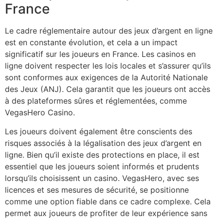
France
Le cadre réglementaire autour des jeux d’argent en ligne
est en constante évolution, et cela a un impact
significatif sur les joueurs en France. Les casinos en
ligne doivent respecter les lois locales et s’assurer qu’ils
sont conformes aux exigences de la Autorité Nationale
des Jeux (ANJ). Cela garantit que les joueurs ont accès
à des plateformes sûres et réglementées, comme
VegasHero Casino.
Les joueurs doivent également être conscients des
risques associés à la légalisation des jeux d’argent en
ligne. Bien qu’il existe des protections en place, il est
essentiel que les joueurs soient informés et prudents
lorsqu’ils choisissent un casino. VegasHero, avec ses
licences et ses mesures de sécurité, se positionne
comme une option fiable dans ce cadre complexe. Cela
permet aux joueurs de profiter de leur expérience sans