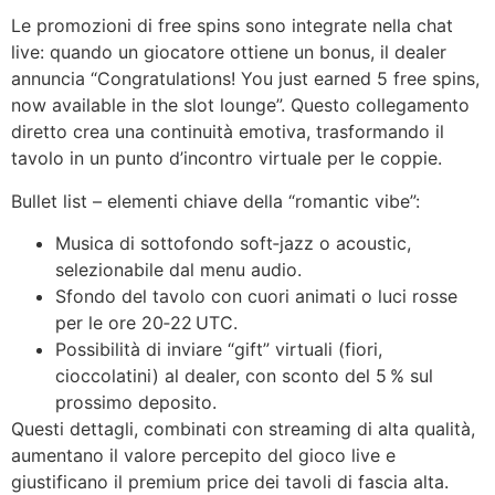
Le promozioni di free spins sono integrate nella chat
live: quando un giocatore ottiene un bonus, il dealer
annuncia “Congratulations! You just earned 5 free spins,
now available in the slot lounge”. Questo collegamento
diretto crea una continuità emotiva, trasformando il
tavolo in un punto d’incontro virtuale per le coppie.
Bullet list – elementi chiave della “romantic vibe”:
Musica di sottofondo soft‑jazz o acoustic,
selezionabile dal menu audio.
Sfondo del tavolo con cuori animati o luci rosse
per le ore 20‑22 UTC.
Possibilità di inviare “gift” virtuali (fiori,
cioccolatini) al dealer, con sconto del 5 % sul
prossimo deposito.
Questi dettagli, combinati con streaming di alta qualità,
aumentano il valore percepito del gioco live e
giustificano il premium price dei tavoli di fascia alta.