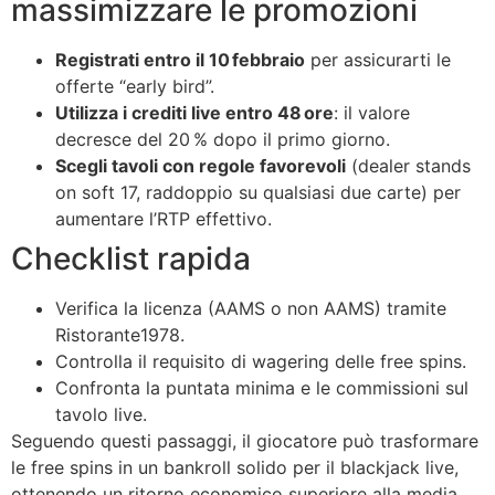
massimizzare le promozioni
Registrati entro il 10 febbraio
per assicurarti le
offerte “early bird”.
Utilizza i crediti live entro 48 ore
: il valore
decresce del 20 % dopo il primo giorno.
Scegli tavoli con regole favorevoli
(dealer stands
on soft 17, raddoppio su qualsiasi due carte) per
aumentare l’RTP effettivo.
Checklist rapida
Verifica la licenza (AAMS o non AAMS) tramite
Ristorante1978.
Controlla il requisito di wagering delle free spins.
Confronta la puntata minima e le commissioni sul
tavolo live.
Seguendo questi passaggi, il giocatore può trasformare
le free spins in un bankroll solido per il blackjack live,
ottenendo un ritorno economico superiore alla media