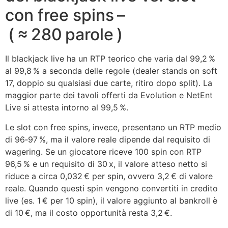
con free spins –
( ≈ 280 parole )
Il blackjack live ha un RTP teorico che varia dal 99,2 %
al 99,8 % a seconda delle regole (dealer stands on soft
17, doppio su qualsiasi due carte, ritiro dopo split). La
maggior parte dei tavoli offerti da Evolution e NetEnt
Live si attesta intorno al 99,5 %.
Le slot con free spins, invece, presentano un RTP medio
di 96‑97 %, ma il valore reale dipende dal requisito di
wagering. Se un giocatore riceve 100 spin con RTP
96,5 % e un requisito di 30 x, il valore atteso netto si
riduce a circa 0,032 € per spin, ovvero 3,2 € di valore
reale. Quando questi spin vengono convertiti in credito
live (es. 1 € per 10 spin), il valore aggiunto al bankroll è
di 10 €, ma il costo opportunità resta 3,2 €.