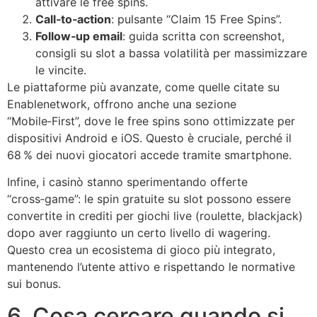
attivare le free spins.
Call‑to‑action
: pulsante “Claim 15 Free Spins”.
Follow‑up email
: guida scritta con screenshot,
consigli su slot a bassa volatilità per massimizzare
le vincite.
Le piattaforme più avanzate, come quelle citate su
Enablenetwork, offrono anche una sezione
“Mobile‑First”, dove le free spins sono ottimizzate per
dispositivi Android e iOS. Questo è cruciale, perché il
68 % dei nuovi giocatori accede tramite smartphone.
Infine, i casinò stanno sperimentando offerte
“cross‑game”: le spin gratuite su slot possono essere
convertite in crediti per giochi live (roulette, blackjack)
dopo aver raggiunto un certo livello di wagering.
Questo crea un ecosistema di gioco più integrato,
mantenendo l’utente attivo e rispettando le normative
sui bonus.
6. Cosa cercare quando si