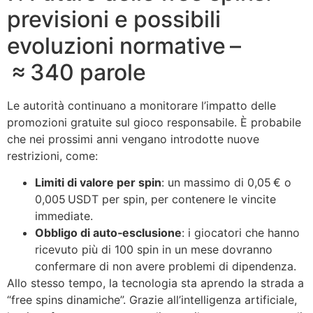
previsioni e possibili
evoluzioni normative –
≈ 340 parole
Le autorità continuano a monitorare l’impatto delle
promozioni gratuite sul gioco responsabile. È probabile
che nei prossimi anni vengano introdotte nuove
restrizioni, come:
Limiti di valore per spin
: un massimo di 0,05 € o
0,005 USDT per spin, per contenere le vincite
immediate.
Obbligo di auto‑esclusione
: i giocatori che hanno
ricevuto più di 100 spin in un mese dovranno
confermare di non avere problemi di dipendenza.
Allo stesso tempo, la tecnologia sta aprendo la strada a
“free spins dinamiche”. Grazie all’intelligenza artificiale,