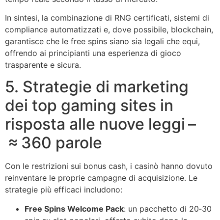
In sintesi, la combinazione di RNG certificati, sistemi di
compliance automatizzati e, dove possibile, blockchain,
garantisce che le free spins siano sia legali che equi,
offrendo ai principianti una esperienza di gioco
trasparente e sicura.
5. Strategie di marketing
dei top gaming sites in
risposta alle nuove leggi –
≈ 360 parole
Con le restrizioni sui bonus cash, i casinò hanno dovuto
reinventare le proprie campagne di acquisizione. Le
strategie più efficaci includono:
Free Spins Welcome Pack
: un pacchetto di 20‑30