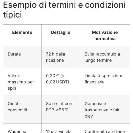
Esempio di termini e condizioni
tipici
Elemento
Dettaglio
Motivazione
normativa
Durata
72 h dalla
Evita l’accumulo a
ricezione
lungo termine
Valore
0,20 € (o
Limita l’esposizione
massimo per
0,02 USDT)
finanziaria
spin
Giochi
Solo slot con
Garantisce
consentiti
RTP ≥ 95 %
trasparenza e fair
play
Wagering
12x la vincita
Conformità alle linee