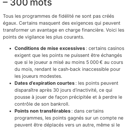
– 300 mots
Tous les programmes de fidélité ne sont pas créés
égaux. Certains masquent des exigences qui peuvent
transformer un avantage en charge financière. Voici les
points de vigilance les plus courants.
Conditions de mise excessives
: certains casinos
exigent que les points ne puissent être échangés
que si le joueur a misé au moins 5 000 € au cours
du mois, rendant le cash‑back inaccessible pour
les joueurs modestes.
Dates d’expiration courtes
: les points peuvent
disparaître après 30 jours d’inactivité, ce qui
pousse à jouer de façon précipitée et à perdre le
contrôle de son bankroll.
Points non transférables
: dans certains
programmes, les points gagnés sur un compte ne
peuvent être déplacés vers un autre, même si le