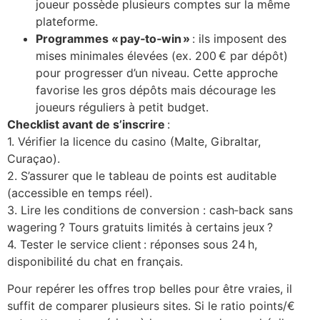
joueur possède plusieurs comptes sur la même
plateforme.
Programmes « pay‑to‑win »
: ils imposent des
mises minimales élevées (ex. 200 € par dépôt)
pour progresser d’un niveau. Cette approche
favorise les gros dépôts mais décourage les
joueurs réguliers à petit budget.
Checklist avant de s’inscrire
:
1. Vérifier la licence du casino (Malte, Gibraltar,
Curaçao).
2. S’assurer que le tableau de points est auditable
(accessible en temps réel).
3. Lire les conditions de conversion : cash‑back sans
wagering ? Tours gratuits limités à certains jeux ?
4. Tester le service client : réponses sous 24 h,
disponibilité du chat en français.
Pour repérer les offres trop belles pour être vraies, il
suffit de comparer plusieurs sites. Si le ratio points/€