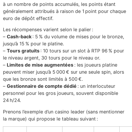
à un nombre de points accumulés, les points étant
généralement attribués à raison de 1 point pour chaque
euro de dépôt effectif.
Les récompenses varient selon le palier :
–
Cash‑back
: 5 % du volume de mises pour le bronze,
jusqu’à 15 % pour le platine.
–
Tours gratuits
: 10 tours sur un slot à RTP 96 % pour
le niveau argent, 30 tours pour le niveau or.
–
Limites de mise augmentées
: les joueurs platine
peuvent miser jusqu’à 5 000 € sur une seule spin, alors
que les bronze sont limités à 500 €.
–
Gestionnaire de compte dédié
: un interlocuteur
personnel pour les gros joueurs, souvent disponible
24 h/24.
Prenons l’exemple d’un casino leader (sans mentionner
la marque) qui propose le tableau suivant :