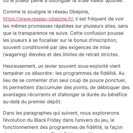
où le joueur peine à distinguer la vraie valeur ajoutée.
Comme le souligne le réseau Obepine,
https://www.reseau-obepine.fr/
, il est fréquent de voir
les mêmes promesses répétées sur plusieurs sites, sans
que la transparence ne suive. Cette confusion pousse
les joueurs à se focaliser sur le bonus d’inscription,
souvent conditionné par des exigences de mise
(wagering) élevées et des limites de retrait strictes.
Heureusement, un levier souvent sous‑exploité vient
tempérer ce désordre : les programmes de fidélité. Au
lieu de se contenter d’un seul coup de pouce ponctuel,
ils permettent d’accumuler des points, de débloquer des
avantages récurrents et d’allonger la durée du bénéfice
au‑delà du premier dépôt.
Dans les paragraphes qui suivent, nous explorerons
l’évolution du Black Friday dans l’univers du jeu, le
fonctionnement des programmes de fidélité, la façon