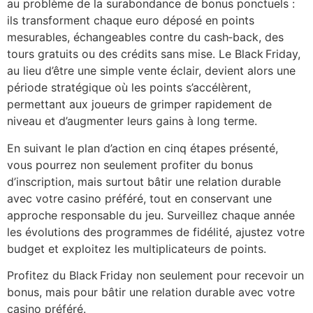
au problème de la surabondance de bonus ponctuels :
ils transforment chaque euro déposé en points
mesurables, échangeables contre du cash‑back, des
tours gratuits ou des crédits sans mise. Le Black Friday,
au lieu d’être une simple vente éclair, devient alors une
période stratégique où les points s’accélèrent,
permettant aux joueurs de grimper rapidement de
niveau et d’augmenter leurs gains à long terme.
En suivant le plan d’action en cinq étapes présenté,
vous pourrez non seulement profiter du bonus
d’inscription, mais surtout bâtir une relation durable
avec votre casino préféré, tout en conservant une
approche responsable du jeu. Surveillez chaque année
les évolutions des programmes de fidélité, ajustez votre
budget et exploitez les multiplicateurs de points.
Profitez du Black Friday non seulement pour recevoir un
bonus, mais pour bâtir une relation durable avec votre
casino préféré.