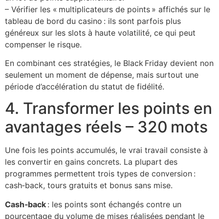
– Vérifier les « multiplicateurs de points » affichés sur le
tableau de bord du casino : ils sont parfois plus
généreux sur les slots à haute volatilité, ce qui peut
compenser le risque.
En combinant ces stratégies, le Black Friday devient non
seulement un moment de dépense, mais surtout une
période d’accélération du statut de fidélité.
4. Transformer les points en
avantages réels – 320 mots
Une fois les points accumulés, le vrai travail consiste à
les convertir en gains concrets. La plupart des
programmes permettent trois types de conversion :
cash‑back, tours gratuits et bonus sans mise.
Cash‑back
: les points sont échangés contre un
pourcentage du volume de mises réalisées pendant le