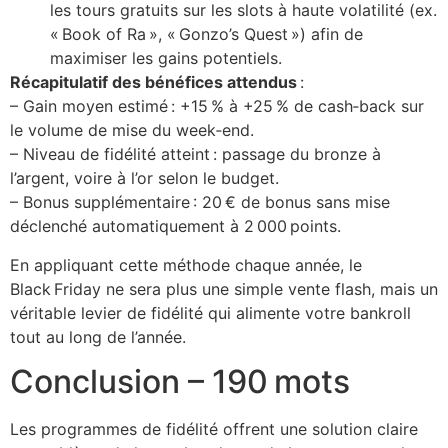
les tours gratuits sur les slots à haute volatilité (ex.
« Book of Ra », « Gonzo’s Quest ») afin de
maximiser les gains potentiels.
Récapitulatif des bénéfices attendus
:
– Gain moyen estimé : +15 % à +25 % de cash‑back sur
le volume de mise du week‑end.
– Niveau de fidélité atteint : passage du bronze à
l’argent, voire à l’or selon le budget.
– Bonus supplémentaire : 20 € de bonus sans mise
déclenché automatiquement à 2 000 points.
En appliquant cette méthode chaque année, le
Black Friday ne sera plus une simple vente flash, mais un
véritable levier de fidélité qui alimente votre bankroll
tout au long de l’année.
Conclusion – 190 mots
Les programmes de fidélité offrent une solution claire