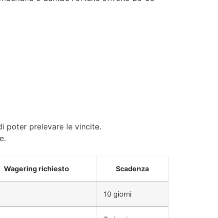
i poter prelevare le vincite.
e.
Wagering richiesto
Scadenza
10 giorni