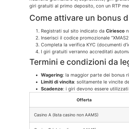
giri gratuiti al primo deposito, con un RTP me
Come attivare un bonus di 
Registrati sul sito indicato da
Ciriesco
ne
Inserisci il codice promozionale “XMAS2
Completa la verifica KYC (documenti d’id
I giri gratuiti verranno accreditati auto
Termini e condizioni da l
Wagering
: la maggior parte dei bonus ri
Limiti di vincita
: solitamente le vincite d
Scadenze
: i giri devono essere utilizzat
Offerta
Casino A (lista casino non AAMS)