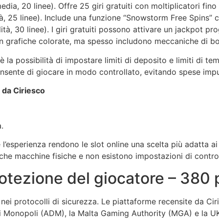
edia, 20 linee). Offre 25 giri gratuiti con moltiplicatori fino
tà, 25 linee). Include una funzione “Snowstorm Free Spins” c
lità, 30 linee). I giri gratuiti possono attivare un jackpot pr
on grafiche colorate, ma spesso includono meccaniche di bon
è la possibilità di impostare limiti di deposito e limiti di t
sente di giocare in modo controllato, evitando spese impu
e da Ciriesco
.
 l’esperienza rendono le slot online una scelta più adatta ai
oche macchine fisiche e non esistono impostazioni di contro
rotezione del giocatore – 380 
e nei protocolli di sicurezza. Le piattaforme recensite da Ci
dei Monopoli (ADM), la Malta Gaming Authority (MGA) e la