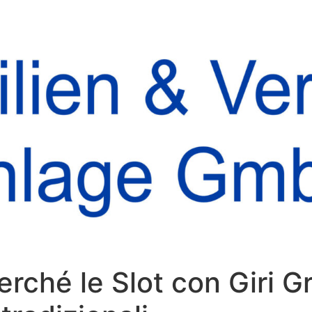
erché le Slot con Giri Gr