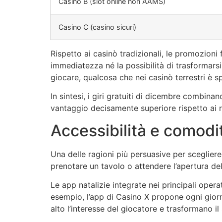
Casino B (slot online non AAMS)
Casino C (casino sicuri)
Rispetto ai casinò tradizionali, le promozioni
immediatezza né la possibilità di trasformarsi 
giocare, qualcosa che nei casinò terrestri è 
In sintesi, i giri gratuiti di dicembre combina
vantaggio decisamente superiore rispetto ai reg
Accessibilità e comodit
Una delle ragioni più persuasive per scegliere
prenotare un tavolo o attendere l’apertura del
Le app natalizie integrate nei principali operat
esempio, l’app di Casino X propone ogni giorn
alto l’interesse del giocatore e trasformano il