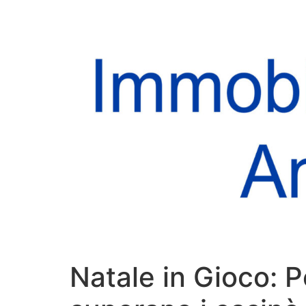
Natale in Gioco: P