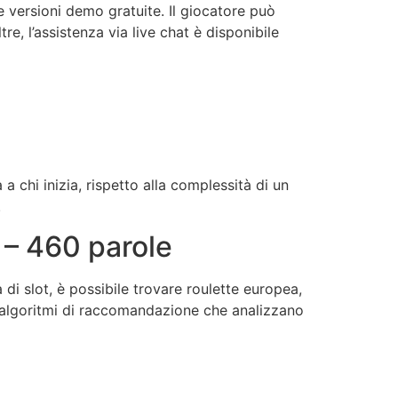
 e versioni demo gratuite. Il giocatore può
re, l’assistenza via live chat è disponibile
 chi inizia, rispetto alla complessità di un
.
 – 460 parole
a di slot, è possibile trovare roulette europea,
no algoritmi di raccomandazione che analizzano