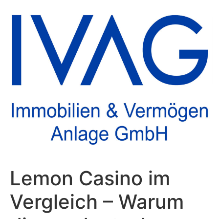
Lemon Casino im
Vergleich – Warum