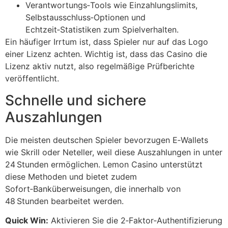
Verantwortungs‑Tools wie Einzahlungslimits,
Selbstausschluss‑Optionen und
Echtzeit‑Statistiken zum Spielverhalten.
Ein häufiger Irrtum ist, dass Spieler nur auf das Logo
einer Lizenz achten. Wichtig ist, dass das Casino die
Lizenz aktiv nutzt, also regelmäßige Prüfberichte
veröffentlicht.
Schnelle und sichere
Auszahlungen
Die meisten deutschen Spieler bevorzugen E‑Wallets
wie Skrill oder Neteller, weil diese Auszahlungen in unter
24 Stunden ermöglichen. Lemon Casino unterstützt
diese Methoden und bietet zudem
Sofort‑Banküberweisungen, die innerhalb von
48 Stunden bearbeitet werden.
Quick Win:
Aktivieren Sie die 2‑Faktor‑Authentifizierung