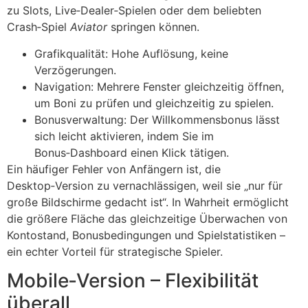
zu Slots, Live‑Dealer‑Spielen oder dem beliebten
Crash‑Spiel
Aviator
springen können.
Grafikqualität: Hohe Auflösung, keine
Verzögerungen.
Navigation: Mehrere Fenster gleichzeitig öffnen,
um Boni zu prüfen und gleichzeitig zu spielen.
Bonusverwaltung: Der Willkommensbonus lässt
sich leicht aktivieren, indem Sie im
Bonus‑Dashboard einen Klick tätigen.
Ein häufiger Fehler von Anfängern ist, die
Desktop‑Version zu vernachlässigen, weil sie „nur für
große Bildschirme gedacht ist“. In Wahrheit ermöglicht
die größere Fläche das gleichzeitige Überwachen von
Kontostand, Bonusbedingungen und Spielstatistiken –
ein echter Vorteil für strategische Spieler.
Mobile‑Version – Flexibilität
überall