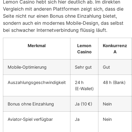
Lemon Casino hebt sich hier deutlich ab. Im direkten
Vergleich mit anderen Plattformen zeigt sich, dass die
Seite nicht nur einen Bonus ohne Einzahlung bietet,
sondern auch ein modernes Mobile‑Design, das selbst
bei schwacher Internetverbindung flüssig läuft.
Merkmal
Lemon
Konkurrenz
Casino
A
Mobile‑Optimierung
Sehr gut
Gut
Auszahlungsgeschwindigkeit
24 h
48 h (Bank)
(E‑Wallet)
Bonus ohne Einzahlung
Ja (10 €)
Nein
Aviator‑Spiel verfügbar
Ja
Nein