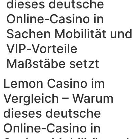
dieses deutsche
Online‑Casino in
Sachen Mobilität und
VIP‑Vorteile
Maßstäbe setzt
Lemon Casino im
Vergleich – Warum
dieses deutsche
Online‑Casino in