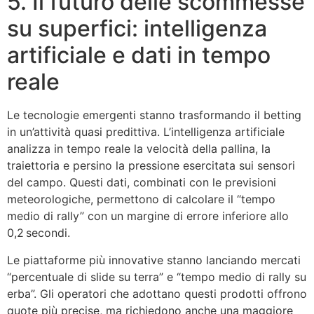
5. Il futuro delle scommesse
su superfici: intelligenza
artificiale e dati in tempo
reale
Le tecnologie emergenti stanno trasformando il betting
in un’attività quasi predittiva. L’intelligenza artificiale
analizza in tempo reale la velocità della pallina, la
traiettoria e persino la pressione esercitata sui sensori
del campo. Questi dati, combinati con le previsioni
meteorologiche, permettono di calcolare il “tempo
medio di rally” con un margine di errore inferiore allo
0,2 secondi.
Le piattaforme più innovative stanno lanciando mercati
“percentuale di slide su terra” e “tempo medio di rally su
erba”. Gli operatori che adottano questi prodotti offrono
quote più precise, ma richiedono anche una maggiore