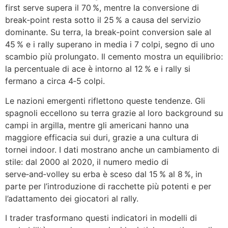
first serve supera il 70 %, mentre la conversione di
break‑point resta sotto il 25 % a causa del servizio
dominante. Su terra, la break‑point conversion sale al
45 % e i rally superano in media i 7 colpi, segno di uno
scambio più prolungato. Il cemento mostra un equilibrio:
la percentuale di ace è intorno al 12 % e i rally si
fermano a circa 4‑5 colpi.
Le nazioni emergenti riflettono queste tendenze. Gli
spagnoli eccellono su terra grazie al loro background su
campi in argilla, mentre gli americani hanno una
maggiore efficacia sui duri, grazie a una cultura di
tornei indoor. I dati mostrano anche un cambiamento di
stile: dal 2000 al 2020, il numero medio di
serve‑and‑volley su erba è sceso dal 15 % al 8 %, in
parte per l’introduzione di racchette più potenti e per
l’adattamento dei giocatori al rally.
I trader trasformano questi indicatori in modelli di