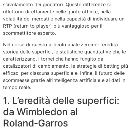
scivolamento dei giocatori. Queste differenze si
riflettono direttamente nelle quote offerte, nella
volatilità dei mercati e nella capacità di individuare un
RTP (return to player) più vantaggioso per il
scommettitore esperto.
Nel corso di questo articolo analizzeremo: l’eredità
storica delle superfici, le statistiche quantitative che le
caratterizzano, i tornei che hanno fungito da
catalizzatori di cambiamento, le strategie di betting più
efficaci per ciascuna superficie e, infine, il futuro delle
scommesse grazie all’intelligenza artificiale e ai dati in
tempo reale.
1. L’eredità delle superfici:
da Wimbledon al
Roland‑Garros