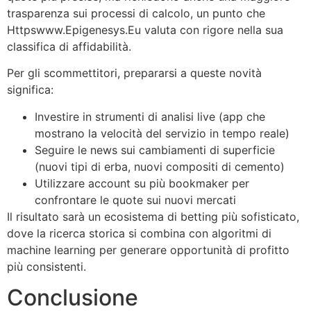
trasparenza sui processi di calcolo, un punto che
Httpswww.Epigenesys.Eu valuta con rigore nella sua
classifica di affidabilità.
Per gli scommettitori, prepararsi a queste novità
significa:
Investire in strumenti di analisi live (app che
mostrano la velocità del servizio in tempo reale)
Seguire le news sui cambiamenti di superficie
(nuovi tipi di erba, nuovi compositi di cemento)
Utilizzare account su più bookmaker per
confrontare le quote sui nuovi mercati
Il risultato sarà un ecosistema di betting più sofisticato,
dove la ricerca storica si combina con algoritmi di
machine learning per generare opportunità di profitto
più consistenti.
Conclusione