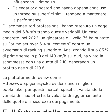
influenzano il rimbalzo
Calendario: giocatori che hanno appena concluso
un torneo su superfici simili tendono a mantenere
la performance
Gli scommettitori professionali hanno ottenuto un edge
medio del 6 % sfruttando queste variabili. Un caso
concreto: nel 2023, un giocatore di livello 75 ha puntato
sul “primo set over 6‑4 su cemento” contro un
avversario di ranking superiore. Analizzando il suo 85 %
di prime serve in più del 140 km/h sui duri, ha vinto la
scommessa con una quota di 2.10, generando un
profitto netto di 210 €.
Le piattaforme di review come
Httpswww.Epigenesys.Eu evidenziano i migliori
bookmaker per questi mercati specifici, valutando la
varietà di linee offerte, la velocità di aggiornamento
delle quote e la sicurezza dei pagamenti.