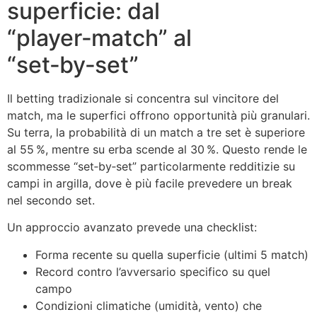
superficie: dal
“player‑match” al
“set‑by‑set”
Il betting tradizionale si concentra sul vincitore del
match, ma le superfici offrono opportunità più granulari.
Su terra, la probabilità di un match a tre set è superiore
al 55 %, mentre su erba scende al 30 %. Questo rende le
scommesse “set‑by‑set” particolarmente redditizie su
campi in argilla, dove è più facile prevedere un break
nel secondo set.
Un approccio avanzato prevede una checklist:
Forma recente su quella superficie (ultimi 5 match)
Record contro l’avversario specifico su quel
campo
Condizioni climatiche (umidità, vento) che