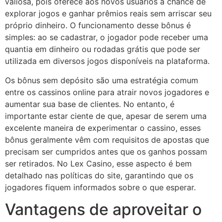
valiosa, pois oferece aos novos usuários a chance de
explorar jogos e ganhar prêmios reais sem arriscar seu
próprio dinheiro. O funcionamento desse bônus é
simples: ao se cadastrar, o jogador pode receber uma
quantia em dinheiro ou rodadas grátis que pode ser
utilizada em diversos jogos disponíveis na plataforma.
Os bônus sem depósito são uma estratégia comum
entre os cassinos online para atrair novos jogadores e
aumentar sua base de clientes. No entanto, é
importante estar ciente de que, apesar de serem uma
excelente maneira de experimentar o cassino, esses
bônus geralmente vêm com requisitos de apostas que
precisam ser cumpridos antes que os ganhos possam
ser retirados. No Lex Casino, esse aspecto é bem
detalhado nas políticas do site, garantindo que os
jogadores fiquem informados sobre o que esperar.
Vantagens de aproveitar o