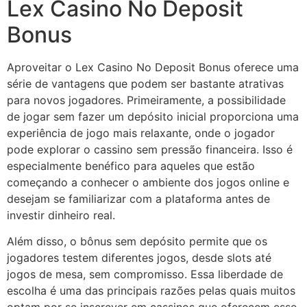
Lex Casino No Deposit
Bonus
Aproveitar o Lex Casino No Deposit Bonus oferece uma
série de vantagens que podem ser bastante atrativas
para novos jogadores. Primeiramente, a possibilidade
de jogar sem fazer um depósito inicial proporciona uma
experiência de jogo mais relaxante, onde o jogador
pode explorar o cassino sem pressão financeira. Isso é
especialmente benéfico para aqueles que estão
começando a conhecer o ambiente dos jogos online e
desejam se familiarizar com a plataforma antes de
investir dinheiro real.
Além disso, o bônus sem depósito permite que os
jogadores testem diferentes jogos, desde slots até
jogos de mesa, sem compromisso. Essa liberdade de
escolha é uma das principais razões pelas quais muitos