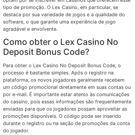
optam por se inscrever em cassinos que oferecem esse
tipo de promoção. O Lex Casino, em particular, se
destaca por sua variedade de jogos e a qualidade do
software, o que garante uma experiência de jogo
agradável e envolvente.
Como obter o Lex Casino No
Deposit Bonus Code?
Para obter o Lex Casino No Deposit Bonus Code, o
processo é bastante simples. Após o registro na
plataforma, os novos jogadores geralmente recebem
um código promocional diretamente em suas contas ou
por e-mail. É importante estar atento às comunicações
do cassino, pois essas informações são frequentemente
enviadas para que os jogadores possam aproveitar as
promoções disponíveis. O código pode ser inserido
durante o registro ou na seção de promoções da conta
do jogador.