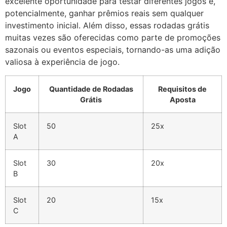
excelente oportunidade para testar diferentes jogos e,
potencialmente, ganhar prêmios reais sem qualquer
investimento inicial. Além disso, essas rodadas grátis
muitas vezes são oferecidas como parte de promoções
sazonais ou eventos especiais, tornando-as uma adição
valiosa à experiência de jogo.
Jogo
Quantidade de Rodadas
Requisitos de
Grátis
Aposta
Slot
50
25x
A
Slot
30
20x
B
Slot
20
15x
C