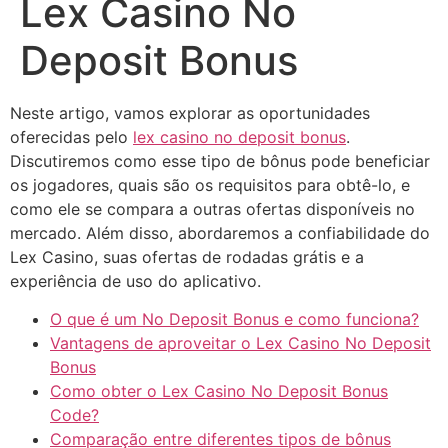
Lex Casino No
Deposit Bonus
Neste artigo, vamos explorar as oportunidades
oferecidas pelo
lex casino no deposit bonus
.
Discutiremos como esse tipo de bônus pode beneficiar
os jogadores, quais são os requisitos para obtê-lo, e
como ele se compara a outras ofertas disponíveis no
mercado. Além disso, abordaremos a confiabilidade do
Lex Casino, suas ofertas de rodadas grátis e a
experiência de uso do aplicativo.
O que é um No Deposit Bonus e como funciona?
Vantagens de aproveitar o Lex Casino No Deposit
Bonus
Como obter o Lex Casino No Deposit Bonus
Code?
Comparação entre diferentes tipos de bônus