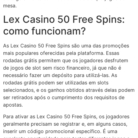
mesa.
Lex Casino 50 Free Spins:
como funcionam?
As Lex Casino 50 Free Spins são uma das promoções
mais populares oferecidas pela plataforma. Essas
rodadas grátis permitem que os jogadores desfrutem
de jogos de slot sem risco financeiro, já que não é
necessário fazer um depósito para utilizá-las. As
rodadas grátis podem ser utilizadas em slots
selecionados, e os ganhos obtidos através delas podem
ser retirados após o cumprimento dos requisitos de
apostas.
Para ativar as Lex Casino 50 Free Spins, os jogadores
geralmente precisam se registrar e, em alguns casos,
inserir um código promocional específico. É uma