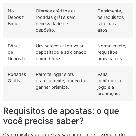
No
Oferece créditos ou
Geralmente,
Deposit
rodadas grátis sem
os requisitos
Bonus
necessidade de
são mais
depósito.
altos.
Bônus
Um percentual do valor
Normalmente,
de
depositado é adicionado
requisitos
Depósito
como bônus.
mais baixos.
Rodadas
Permite jogar slots
Varía
Grátis
gratuitamente, podendo
conforme o
ganhar prêmios.
jogo e a
promoção.
Requisitos de apostas: o que
você precisa saber?
Os requisitos de apostas são uma parte essencial do