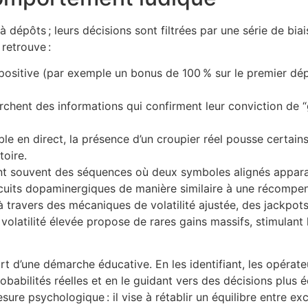
dépôts ; leurs décisions sont filtrées par une série de biai
 retrouve :
positive (par exemple un bonus de 100 % sur le premier dép
erchent des informations qui confirment leur conviction de “g
ble en direct, la présence d’un croupier réel pousse certains 
toire.
hent souvent des séquences où deux symboles alignés apparai
cuits dopaminergiques de manière similaire à une récompens
à travers des mécaniques de volatilité ajustée, des jackpot
à volatilité élevée propose de rares gains massifs, stimulant
rt d’une démarche éducative. En les identifiant, les opéra
probabilités réelles et en le guidant vers des décisions plus
re psychologique : il vise à rétablir un équilibre entre exc