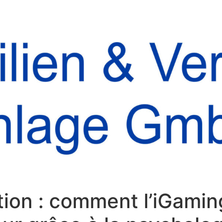
tion : comment l’iGamin