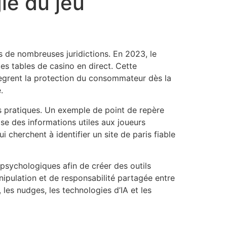
ie du jeu
s de nombreuses juridictions. En 2023, le
 les tables de casino en direct. Cette
tègrent la protection du consommateur dès la
.
rs pratiques. Un exemple de point de repère
ose des informations utiles aux joueurs
i cherchent à identifier un site de paris fiable
 psychologiques afin de créer des outils
nipulation et de responsabilité partagée entre
es nudges, les technologies d’IA et les