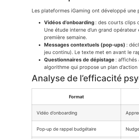
Les plateformes iGaming ont développé une pan
Vidéos d’onboarding
: des courts clips
Une étude interne d’un grand opérateur 
première semaine.
Messages contextuels (pop‑ups)
: déc
jeu continu). Le texte met en avant le r
Questionnaires de dépistage
: affichés
algorithme qui propose un plan d’action 
Analyse de l’efficacité ps
Format
Vidéo d’onboarding
Appren
Pop‑up de rappel budgétaire
Nudge 