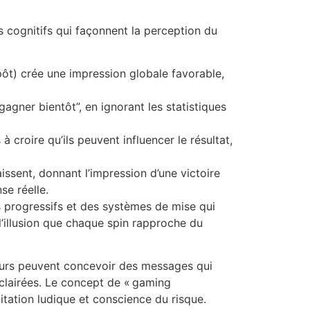
s cognitifs qui façonnent la perception du
ôt) crée une impression globale favorable,
agner bientôt”, en ignorant les statistiques
à croire qu’ils peuvent influencer le résultat,
ssent, donnant l’impression d’une victoire
e réelle.
s progressifs et des systèmes de mise qui
 l’illusion que chaque spin rapproche du
teurs peuvent concevoir des messages qui
 éclairées. Le concept de « gaming
itation ludique et conscience du risque.