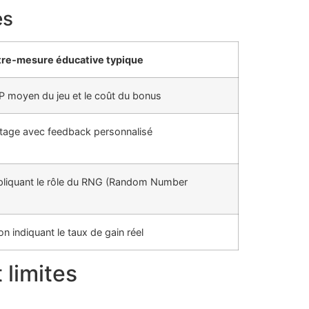
es
re‑mesure éducative typique
P moyen du jeu et le coût du bonus
stage avec feedback personnalisé
pliquant le rôle du RNG (Random Number
on indiquant le taux de gain réel
 limites