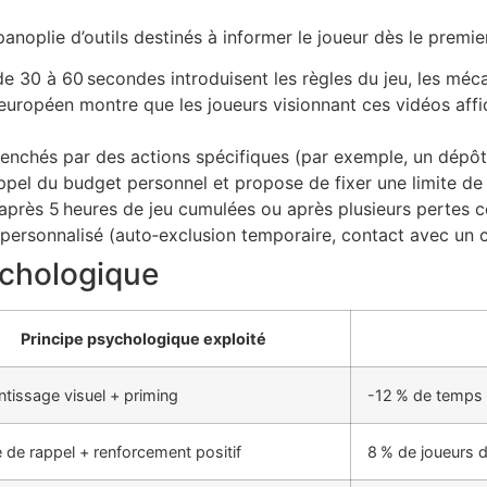
oplie d’outils destinés à informer le joueur dès le premier
 de 30 à 60 secondes introduisent les règles du jeu, les méc
européen montre que les joueurs visionnant ces vidéos affic
lenchés par des actions spécifiques (par exemple, un dépôt
appel du budget personnel et propose de fixer une limite de
 après 5 heures de jeu cumulées ou après plusieurs pertes 
personnalisé (auto‑exclusion temporaire, contact avec un co
ychologique
Principe psychologique exploité
tissage visuel + priming
-12 % de temps d
de rappel + renforcement positif
8 % de joueurs d