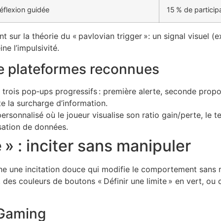
éflexion guidée
15 % de partici
sur la théorie du « pavlovian trigger »: un signal visuel (
e l’impulsivité.
de plateformes reconnues
trois pop‑ups progressifs : première alerte, seconde proposi
te la surcharge d’information.
rsonnalisé où le joueur visualise son ratio gain/perte, le 
isation de données.
 » : inciter sans manipuler
gne une incitation douce qui modifie le comportement sans r
des couleurs de boutons « Définir une limite » en vert, ou 
iGaming