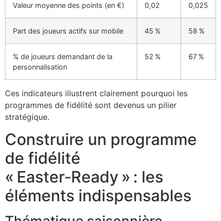
Valeur moyenne des points (en €)
0,02
0,025
Part des joueurs actifs sur mobile
45 %
58 %
% de joueurs demandant de la
52 %
67 %
personnalisation
Ces indicateurs illustrent clairement pourquoi les
programmes de fidélité sont devenus un pilier
stratégique.
Construire un programme
de fidélité
« Easter‑Ready » : les
éléments indispensables
Thématique saisonnière