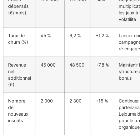
dépensés
multiplica
(€/mois)
les jeux à 
volatilité
Taux de
≤5 %
6,2 %
+1,2 %
Lancer un
churn (%)
campagne
ré‑engage
Revenue
45 000
48 500
+7,8 %
Maintenir
net
structure 
additionnel
bonus
(€)
Nombre
2 000
2 300
+15 %
Continuer 
de
partenaria
nouveaux
Lejournald
inscrits
pour le tra
organique