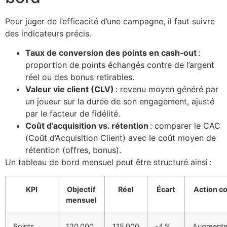
Pour juger de l’efficacité d’une campagne, il faut suivre
des indicateurs précis.
Taux de conversion des points en cash‑out
:
proportion de points échangés contre de l’argent
réel ou des bonus retirables.
Valeur vie client (CLV)
: revenu moyen généré par
un joueur sur la durée de son engagement, ajusté
par le facteur de fidélité.
Coût d’acquisition vs. rétention
: comparer le CAC
(Coût d’Acquisition Client) avec le coût moyen de
rétention (offres, bonus).
Un tableau de bord mensuel peut être structuré ainsi :
KPI
Objectif
Réel
Écart
Action co
mensuel
Points
120 000
115 000
-4 %
Augmenter