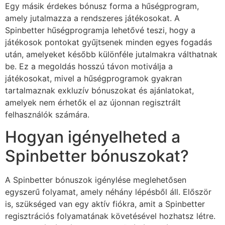
Egy másik érdekes bónusz forma a hűségprogram,
amely jutalmazza a rendszeres játékosokat. A
Spinbetter hűségprogramja lehetővé teszi, hogy a
játékosok pontokat gyűjtsenek minden egyes fogadás
után, amelyeket később különféle jutalmakra válthatnak
be. Ez a megoldás hosszú távon motiválja a
játékosokat, mivel a hűségprogramok gyakran
tartalmaznak exkluzív bónuszokat és ajánlatokat,
amelyek nem érhetők el az újonnan regisztrált
felhasználók számára.
Hogyan igényelheted a
Spinbetter bónuszokat?
A Spinbetter bónuszok igénylése meglehetősen
egyszerű folyamat, amely néhány lépésből áll. Először
is, szükséged van egy aktív fiókra, amit a Spinbetter
regisztrációs folyamatának követésével hozhatsz létre.