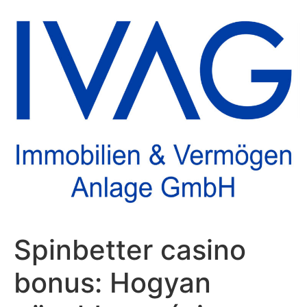
Spinbetter casino
bonus: Hogyan