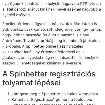
nyerőgépeken játszani, amelyek magasabb RTP (vissza
a játékoshoz) arányt kínálnak, mivel ezeknél nagyobb a
nyerési esélyed.
Emellett érdemes figyelni a bónuszok időkorlátaira is.
Sok bónusz csak korlátozott ideig érvényes, így fontos,
hogy időben használd fel őket a maximális előny
érdekében. Továbbá, próbálj meg különböző játékokat
kipróbálni. A Spinbetter online kaszinó széles
választékot kínál, így érdemes felfedezni az új
játékokat, amelyekkel még nem játszottál, és amelyek
esetleg új lehetőségeket kínálnak a nyerésre.
A Spinbetter regisztrációs
folyamat lépései
Látogasd meg a Spinbetter hivatalos weboldalát.
Kattints a „Regisztráció” gombra a főoldalon.
Töltsd ki a szükséges adatokat, mint név, email