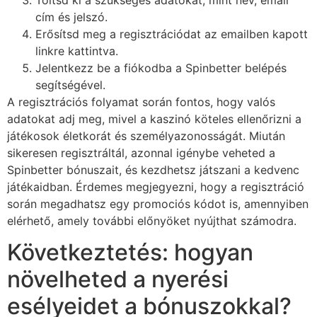
cím és jelszó.
Erősítsd meg a regisztrációdat az emailben kapott
linkre kattintva.
Jelentkezz be a fiókodba a Spinbetter belépés
segítségével.
A regisztrációs folyamat során fontos, hogy valós
adatokat adj meg, mivel a kaszinó köteles ellenőrizni a
játékosok életkorát és személyazonosságát. Miután
sikeresen regisztráltál, azonnal igénybe veheted a
Spinbetter bónuszait, és kezdhetsz játszani a kedvenc
játékaidban. Érdemes megjegyezni, hogy a regisztráció
során megadhatsz egy promociós kódot is, amennyiben
elérhető, amely további előnyöket nyújthat számodra.
Következtetés: hogyan
növelheted a nyerési
esélyeidet a bónuszokkal?