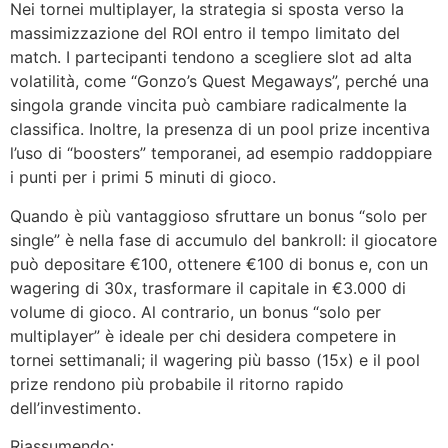
Nei tornei multiplayer, la strategia si sposta verso la
massimizzazione del ROI entro il tempo limitato del
match. I partecipanti tendono a scegliere slot ad alta
volatilità, come “Gonzo’s Quest Megaways”, perché una
singola grande vincita può cambiare radicalmente la
classifica. Inoltre, la presenza di un pool prize incentiva
l’uso di “boosters” temporanei, ad esempio raddoppiare
i punti per i primi 5 minuti di gioco.
Quando è più vantaggioso sfruttare un bonus “solo per
single” è nella fase di accumulo del bankroll: il giocatore
può depositare €100, ottenere €100 di bonus e, con un
wagering di 30x, trasformare il capitale in €3.000 di
volume di gioco. Al contrario, un bonus “solo per
multiplayer” è ideale per chi desidera competere in
tornei settimanali; il wagering più basso (15x) e il pool
prize rendono più probabile il ritorno rapido
dell’investimento.
Riassumendo: