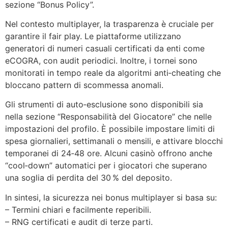
sezione “Bonus Policy”.
Nel contesto multiplayer, la trasparenza è cruciale per
garantire il fair play. Le piattaforme utilizzano
generatori di numeri casuali certificati da enti come
eCOGRA, con audit periodici. Inoltre, i tornei sono
monitorati in tempo reale da algoritmi anti‑cheating che
bloccano pattern di scommessa anomali.
Gli strumenti di auto‑esclusione sono disponibili sia
nella sezione “Responsabilità del Giocatore” che nelle
impostazioni del profilo. È possibile impostare limiti di
spesa giornalieri, settimanali o mensili, e attivare blocchi
temporanei di 24‑48 ore. Alcuni casinò offrono anche
“cool‑down” automatici per i giocatori che superano
una soglia di perdita del 30 % del deposito.
In sintesi, la sicurezza nei bonus multiplayer si basa su:
– Termini chiari e facilmente reperibili.
– RNG certificati e audit di terze parti.