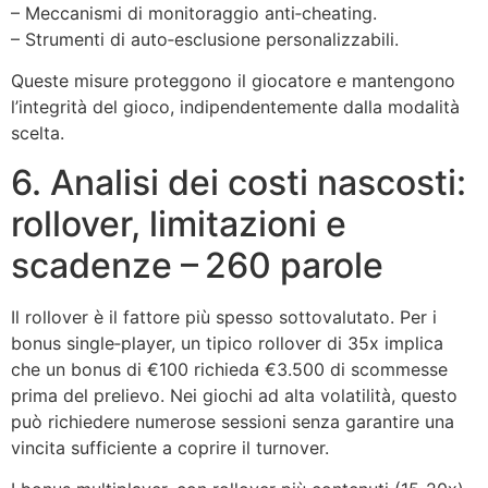
– Meccanismi di monitoraggio anti‑cheating.
– Strumenti di auto‑esclusione personalizzabili.
Queste misure proteggono il giocatore e mantengono
l’integrità del gioco, indipendentemente dalla modalità
scelta.
6. Analisi dei costi nascosti:
rollover, limitazioni e
scadenze – 260 parole
Il rollover è il fattore più spesso sottovalutato. Per i
bonus single‑player, un tipico rollover di 35x implica
che un bonus di €100 richieda €3.500 di scommesse
prima del prelievo. Nei giochi ad alta volatilità, questo
può richiedere numerose sessioni senza garantire una
vincita sufficiente a coprire il turnover.