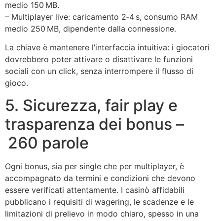
medio 150 MB.
– Multiplayer live: caricamento 2‑4 s, consumo RAM
medio 250 MB, dipendente dalla connessione.
La chiave è mantenere l’interfaccia intuitiva: i giocatori
dovrebbero poter attivare o disattivare le funzioni
sociali con un click, senza interrompere il flusso di
gioco.
5. Sicurezza, fair play e
trasparenza dei bonus –
260 parole
Ogni bonus, sia per single che per multiplayer, è
accompagnato da termini e condizioni che devono
essere verificati attentamente. I casinò affidabili
pubblicano i requisiti di wagering, le scadenze e le
limitazioni di prelievo in modo chiaro, spesso in una