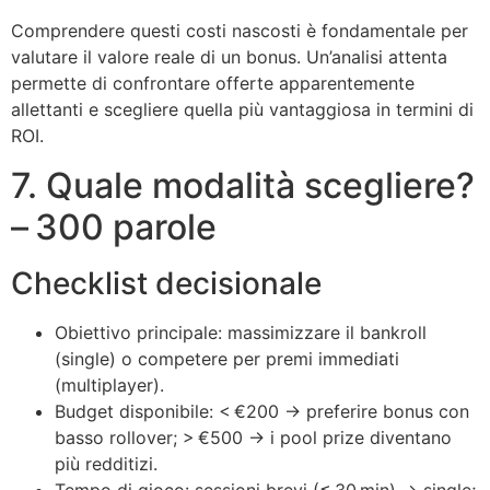
Comprendere questi costi nascosti è fondamentale per
valutare il valore reale di un bonus. Un’analisi attenta
permette di confrontare offerte apparentemente
allettanti e scegliere quella più vantaggiosa in termini di
ROI.
7. Quale modalità scegliere?
– 300 parole
Checklist decisionale
Obiettivo principale: massimizzare il bankroll
(single) o competere per premi immediati
(multiplayer).
Budget disponibile: < €200 → preferire bonus con
basso rollover; > €500 → i pool prize diventano
più redditizi.
Tempo di gioco: sessioni brevi (≤ 30 min) → single;