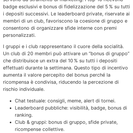
badge esclusivi e bonus di fidelizzazione del 5 % su tutti
i depositi successivi. Le leaderboard private, riservate ai
membri di un club, favoriscono la coesione di gruppo e
consentono di organizzare sfide interne con premi
personalizzati.
I gruppi e i club rappresentano il cuore della socialità.
Un club di 20 membri può attivare un “bonus di gruppo”
che distribuisce un extra del 10 % su tutti i depositi
effettuati durante la settimana. Questo tipo di incentivo
aumenta il valore percepito del bonus perché la
ricompensa è condivisa, riducendo la percezione di
rischio individuale.
Chat testuale: consigli, meme, alert di tornei.
Leaderboard pubbliche: visibilità, badge, bonus di
ranking.
Club & gruppi: bonus di gruppo, sfide private,
ricompense collettive.