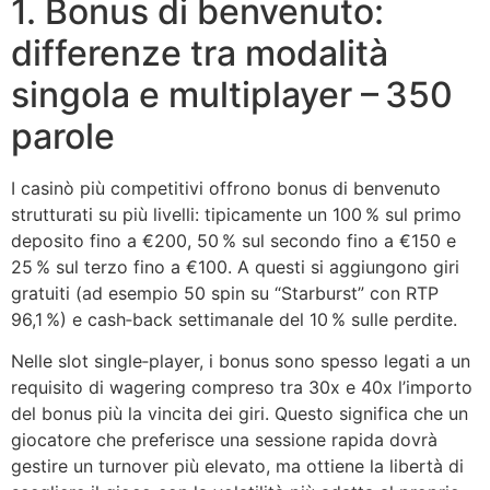
1. Bonus di benvenuto:
differenze tra modalità
singola e multiplayer – 350
parole
I casinò più competitivi offrono bonus di benvenuto
strutturati su più livelli: tipicamente un 100 % sul primo
deposito fino a €200, 50 % sul secondo fino a €150 e
25 % sul terzo fino a €100. A questi si aggiungono giri
gratuiti (ad esempio 50 spin su “Starburst” con RTP
96,1 %) e cash‑back settimanale del 10 % sulle perdite.
Nelle slot single‑player, i bonus sono spesso legati a un
requisito di wagering compreso tra 30x e 40x l’importo
del bonus più la vincita dei giri. Questo significa che un
giocatore che preferisce una sessione rapida dovrà
gestire un turnover più elevato, ma ottiene la libertà di