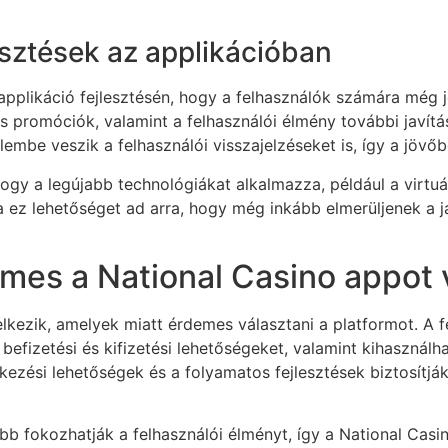
lesztések az applikációban
pplikáció fejlesztésén, hogy a felhasználók számára még j
s promóciók, valamint a felhasználói élmény további javítá
lembe veszik a felhasználói visszajelzéseket is, így a jövőb
 hogy a legújabb technológiákat alkalmazza, például a virt
 ez lehetőséget ad arra, hogy még inkább elmerüljenek a já
mes a National Casino appot 
lkezik, amelyek miatt érdemes választani a platformot. A 
befizetési és kifizetési lehetőségeket, valamint kihasznál
kezési lehetőségek és a folyamatos fejlesztések biztosítj
bb fokozhatják a felhasználói élményt, így a National Casi