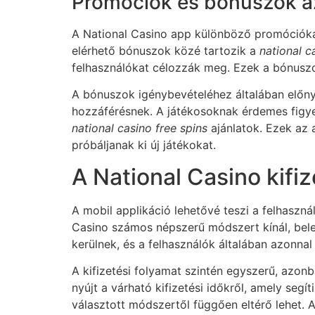
Promóciók és bónuszok az
A National Casino app különböző promóciókat
elérhető bónuszok közé tartozik a
national c
felhasználókat célozzák meg. Ezek a bónuszo
A bónuszok igénybevételéhez általában előnyb
hozzáférésnek. A játékosoknak érdemes figye
national casino free spins
ajánlatok. Ezek az 
próbáljanak ki új játékokat.
A National Casino kifiz
A mobil applikáció lehetővé teszi a felhaszn
Casino számos népszerű módszert kínál, bele
kerülnek, és a felhasználók általában azonna
A kifizetési folyamat szintén egyszerű, azonb
nyújt a várható kifizetési időkről, amely seg
választott módszertől függően eltérő lehet. 