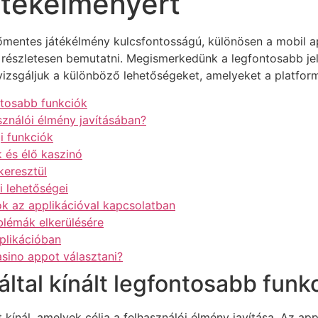
tékélményért
őmentes játékélmény kulcsfontosságú, különösen a mobil a
k részletesen bemutatni. Megismerkedünk a legfontosabb je
izsgáljuk a különböző lehetőségeket, amelyeket a platform
ontosabb funkciók
sználói élmény javításában?
i funkciók
 és élő kaszinó
keresztül
i lehetőségei
ok az applikációval kapcsolatban
oblémák elkerülésére
pplikációban
sino appot választani?
által kínált legfontosabb funk
kínál, amelyek célja a felhasználói élmény javítása. Az ap