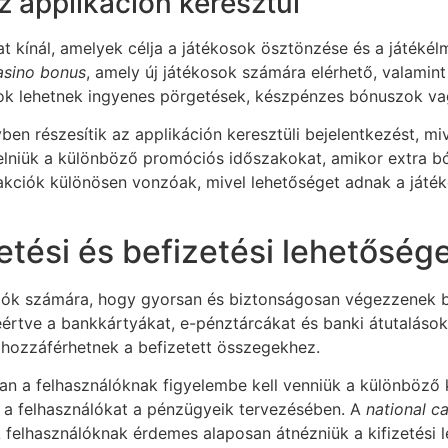
 applikáción keresztül
 kínál, amelyek célja a játékosok ösztönzése és a játékél
asino bonus
, amely új játékosok számára elérhető, valami
k lehetnek ingyenes pörgetések, készpénzes bónuszok vag
en részesítik az applikáción keresztüli bejelentkezést, m
lniük a különböző promóciós időszakokat, amikor extra bó
akciók különösen vonzóak, mivel lehetőséget adnak a játé
etési és befizetési lehetősége
álók számára, hogy gyorsan és biztonságosan végezzenek be
értve a bankkártyákat, e-pénztárcákat és banki átutalások
l hozzáférhetnek a befizetett összegekhez.
an a felhasználóknak figyelembe kell venniük a különböző ki
íti a felhasználókat a pénzügyeik tervezésében. A
national c
A felhasználóknak érdemes alaposan átnézniük a kifizetési