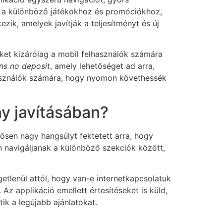
ek a különböző játékokhoz és promóciókhoz,
zik, amelyek javítják a teljesítményt és új
et kizárólag a mobil felhasználók számára
ins no deposit
, amely lehetőséget ad arra,
lhasználók számára, hogy nyomon követhessék
ny javításában?
nösen nagy hangsúlyt fektetett arra, hogy
an navigáljanak a különböző szekciók között,
etlenül attól, hogy van-e internetkapcsolatuk
Az applikáció emellett értesítéseket is küld,
ik a legújabb ajánlatokat.