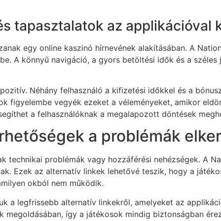
s tapasztalatok az applikációval
zanak egy online kaszinó hírnevének alakításában. A Natio
be. A könnyű navigáció, a gyors betöltési idők és a széles 
itív. Néhány felhasználó a kifizetési időkkel és a bónu
ékosok figyelembe vegyék ezeket a véleményeket, amikor eldö
segíthet a felhasználóknak a megalapozott döntések megh
lérhetőségek a problémák elke
nak technikai problémák vagy hozzáférési nehézségek. A Na
knak. Ezek az alternatív linkek lehetővé teszik, hogy a já
lamilyen okból nem működik.
 a legfrissebb alternatív linkekről, amelyeket az applikáci
ák megoldásában, így a játékosok mindig biztonságban érez