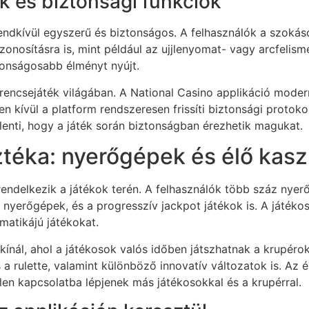
k és biztonsági funkciók
endkívül egyszerű és biztonságos. A felhasználók a szokás
zonosításra is, mint például az ujjlenyomat- vagy arcfelis
tonságosabb élményt nyújt.
rencsejáték világában. A National Casino applikáció modern
n kívül a platform rendszeresen frissíti biztonsági protok
elenti, hogy a játék során biztonságban érezhetik magukat.
ztéka: nyerőgépek és élő kasz
rendelkezik a játékok terén. A felhasználók több száz nyer
 nyerőgépek, és a progresszív jackpot játékok is. A játéko
matikájú játékokat.
 kínál, ahol a játékosok valós időben játszhatnak a krupéro
és a rulette, valamint különböző innovatív változatok is. Az
len kapcsolatba lépjenek más játékosokkal és a krupérral.