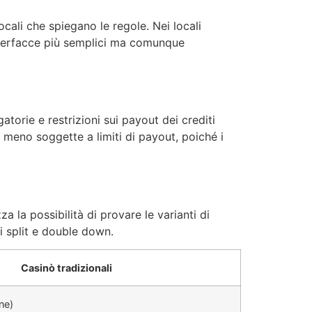
cali che spiegano le regole. Nei locali
interfacce più semplici ma comunque
orie e restrizioni sui payout dei crediti
so meno soggette a limiti di payout, poiché i
a possibilità di provare le varianti di
i split e double down.
Casinò tradizionali
ne)