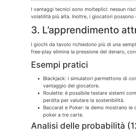
I vantaggi tecnici sono molteplici: nessun risch
volatilità più alta. Inoltre, i giocatori posso
3. L’apprendimento attr
I giochi da tavolo richiedono più di una sempl
free‑play elimina la pressione del denaro, c
Esempi pratici
Blackjack: i simulatori permettono di co
vantaggio del giocatore.
Roulette: è possibile testare sistemi co
perdita per valutare la sostenibilità.
Baccarat e Poker: le demo mostrano le de
poker a tre carte.
Analisi delle probabilità (