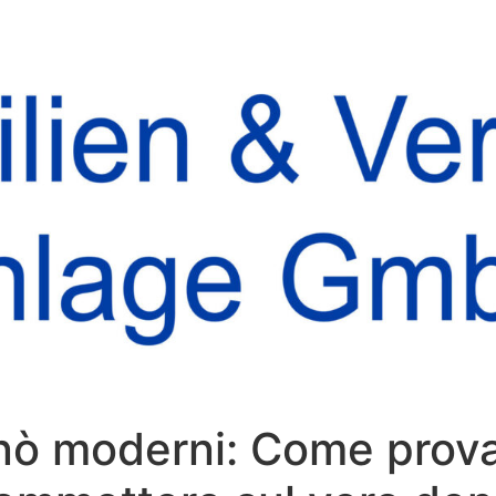
inò moderni: Come prova