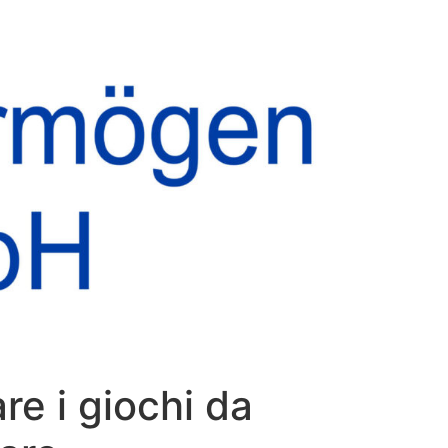
re i giochi da