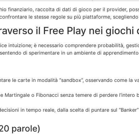
io finanziario, raccolta di dati di gioco per il provider, pos
no confrontare le stesse regole su più piattaforme, scegliendo
averso il Free Play nei giochi
ice intuizione; è necessario comprendere probabilità, gestion
onsentendo di sperimentare in un ambiente di apprendimento
ntare le carte in modalità “sandbox”, osservando come la va
me Martingale o Fibonacci senza temere di perdere l’intero b
cisioni in tempo reale, dalla scelta di puntare sul “Banker”
120 parole)