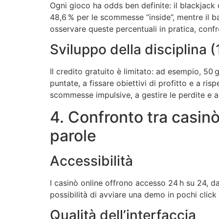
Ogni gioco ha odds ben definite: il blackjack 
48,6 % per le scommesse “inside”, mentre il ba
osservare queste percentuali in pratica, confr
Sviluppo della disciplina 
Il credito gratuito è limitato: ad esempio, 50 g
puntate, a fissare obiettivi di profitto e a r
scommesse impulsive, a gestire le perdite e a r
4. Confronto tra casinò
parole
Accessibilità
I casinò online offrono accesso 24 h su 24, da 
possibilità di avviare una demo in pochi click
Qualità dell’interfaccia