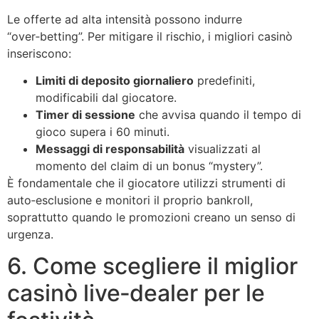
Le offerte ad alta intensità possono indurre
“over‑betting”. Per mitigare il rischio, i migliori casinò
inseriscono:
Limiti di deposito giornaliero
predefiniti,
modificabili dal giocatore.
Timer di sessione
che avvisa quando il tempo di
gioco supera i 60 minuti.
Messaggi di responsabilità
visualizzati al
momento del claim di un bonus “mystery”.
È fondamentale che il giocatore utilizzi strumenti di
auto‑esclusione e monitori il proprio bankroll,
soprattutto quando le promozioni creano un senso di
urgenza.
6. Come scegliere il miglior
casinò live‑dealer per le