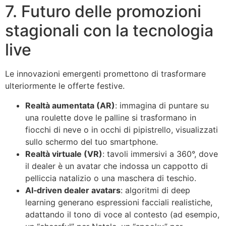
7. Futuro delle promozioni
stagionali con la tecnologia
live
Le innovazioni emergenti promettono di trasformare
ulteriormente le offerte festive.
Realtà aumentata (AR)
: immagina di puntare su
una roulette dove le palline si trasformano in
fiocchi di neve o in occhi di pipistrello, visualizzati
sullo schermo del tuo smartphone.
Realtà virtuale (VR)
: tavoli immersivi a 360°, dove
il dealer è un avatar che indossa un cappotto di
pelliccia natalizio o una maschera di teschio.
AI‑driven dealer avatars
: algoritmi di deep
learning generano espressioni facciali realistiche,
adattando il tono di voce al contesto (ad esempio,