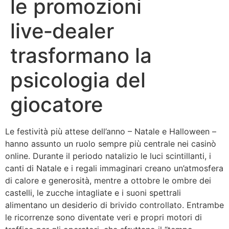
le promozioni
live‑dealer
trasformano la
psicologia del
giocatore
Le festività più attese dell’anno – Natale e Halloween –
hanno assunto un ruolo sempre più centrale nei casinò
online. Durante il periodo natalizio le luci scintillanti, i
canti di Natale e i regali immaginari creano un’atmosfera
di calore e generosità, mentre a ottobre le ombre dei
castelli, le zucche intagliate e i suoni spettrali
alimentano un desiderio di brivido controllato. Entrambe
le ricorrenze sono diventate veri e propri motori di