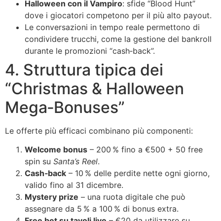
Halloween con il Vampiro
: sfide “Blood Hunt”
dove i giocatori competono per il più alto payout.
Le conversazioni in tempo reale permettono di
condividere trucchi, come la gestione del bankroll
durante le promozioni “cash‑back”.
4. Struttura tipica dei
“Christmas & Halloween
Mega‑Bonuses”
Le offerte più efficaci combinano più componenti:
Welcome bonus
– 200 % fino a €500 + 50 free
spin su
Santa’s Reel
.
Cash‑back
– 10 % delle perdite nette ogni giorno,
valido fino al 31 dicembre.
Mystery prize
– una ruota digitale che può
assegnare da 5 % a 100 % di bonus extra.
Free bet su tavoli live
– €20 da utilizzare su