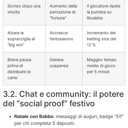
Sorriso dopo una
Aumento della
Il giocatore ripete
vincita
percezione di
la puntata su
“fortuna”
Roulette
Alzare le
Accresce
Incremento del
sopracciglia al
l’entusiasmo
betting size del
“big win”
12 %
Breve pausa
Genera
Maggior tempo
prima di
suspense
medio di gioco
distribuire le
per 5 minuti
carte
3.2. Chat e community: il potere
del “social proof” festivo
Natale con Babbo
: messaggi di auguri, badge “Elf”
per chi completa 5 depositi.