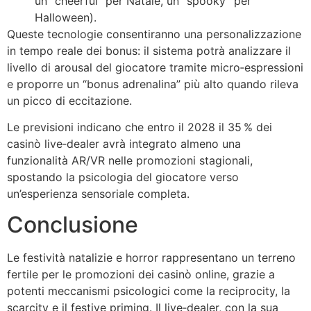
un “cheerful” per Natale, un “spooky” per
Halloween).
Queste tecnologie consentiranno una personalizzazione
in tempo reale dei bonus: il sistema potrà analizzare il
livello di arousal del giocatore tramite micro‑espressioni
e proporre un “bonus adrenalina” più alto quando rileva
un picco di eccitazione.
Le previsioni indicano che entro il 2028 il 35 % dei
casinò live‑dealer avrà integrato almeno una
funzionalità AR/VR nelle promozioni stagionali,
spostando la psicologia del giocatore verso
un’esperienza sensoriale completa.
Conclusione
Le festività natalizie e horror rappresentano un terreno
fertile per le promozioni dei casinò online, grazie a
potenti meccanismi psicologici come la reciprocity, la
scarcity e il festive priming. Il live‑dealer, con la sua