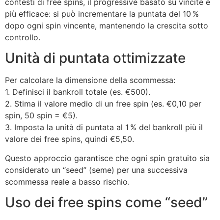
contesti di free spins, il progressive basato su vincite è
più efficace: si può incrementare la puntata del 10 %
dopo ogni spin vincente, mantenendo la crescita sotto
controllo.
Unità di puntata ottimizzate
Per calcolare la dimensione della scommessa:
1. Definisci il bankroll totale (es. €500).
2. Stima il valore medio di un free spin (es. €0,10 per
spin, 50 spin = €5).
3. Imposta la unità di puntata al 1 % del bankroll più il
valore dei free spins, quindi €5,50.
Questo approccio garantisce che ogni spin gratuito sia
considerato un “seed” (seme) per una successiva
scommessa reale a basso rischio.
Uso dei free spins come “seed”