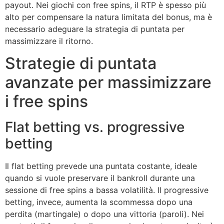
payout. Nei giochi con free spins, il RTP è spesso più
alto per compensare la natura limitata del bonus, ma è
necessario adeguare la strategia di puntata per
massimizzare il ritorno.
Strategie di puntata
avanzate per massimizzare
i free spins
Flat betting vs. progressive
betting
Il flat betting prevede una puntata costante, ideale
quando si vuole preservare il bankroll durante una
sessione di free spins a bassa volatilità. Il progressive
betting, invece, aumenta la scommessa dopo una
perdita (martingale) o dopo una vittoria (paroli). Nei