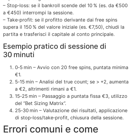
– Stop‑loss: se il bankroll scende del 10 % (es. da €500
a €450) interrompi la sessione.
– Take‑profit: se il profitto derivante dai free spins
supera il 150 % del valore iniziale (es. €7,50), chiudi la
partita e trasferisci il capitale al conto principale.
Esempio pratico di sessione di
30 minuti
0‑5 min – Avvio con 20 free spins, puntata minima
€1.
5‑15 min – Analisi del true count; se > +2, aumenta
a €2, altrimenti rimani a €1.
15‑25 min – Passaggio a puntata fissa €3, utilizzo
del “Bet Sizing Matrix”.
25‑30 min – Valutazione dei risultati, applicazione
di stop‑loss/take‑profit, chiusura della sessione.
Errori comuni e come