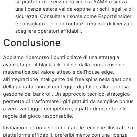
su piattaforme senza una licenza AAMS o senza
una licenza estera valida espone a rischi legali e di
sicurezza. Consultare risorse come Esportsinsider
è consigliato per confrontare i requisiti di licenza e
scegliere operatori affidabili.
Conclusione
Abbiamo ripercorso i punti chiave di una strategia
avanzata per il blackjack online: dalla comprensione
matematica del valore atteso e dell’house edge,
all’integrazione intelligente dei free spins nella gestione
della puntata, fino al conteggio digitale e alla rigorosa
gestione del bankroll. Un approccio tecnico‑strategico
permette di trasformare i giri gratuiti da semplice bonus
a vero vantaggio competitivo, a patto di rispettare le
regole del gioco responsabile.
Invitiamo i lettori a sperimentare le tecniche illustrate su
piattaforme affidabili, preferibilmente con una licenza