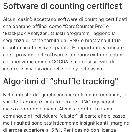
Software di counting certificati
Alcuni casinò accettano software di counting certificati
che operano offline, come “CardCounter Pro” o
“Blackjack Analyzer”. Questi programmi leggono la
sequenza di carte fornita dall’RNG e mostrano il true
count in una finestra separata. È importante verificare
che il provider del software sia riconosciuto da enti di
certificazione come eCOGRA; solo così si evita di
incorrere in violazioni delle policy del casinò.
Algoritmi di “shuffle tracking”
Nel contesto dei giochi con mescolamento continuo, lo
shuffle tracking è limitato perché l’RNG rigenera il
mazzo dopo ogni mano. Alcuni algoritmi tentano
comunque di individuare “cluster” di carte alte o basse,
ma i risultati sono statisticamente insignificanti (margine
di errore superiore al 5 %). Per i casinò con licenza