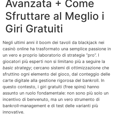
Avanzata + Come
Sfruttare al Meglio i
Giri Gratuiti
Negli ultimi anni il boom dei tavoli da blackjack nei
casinò online ha trasformato una semplice passione in
un vero e proprio laboratorio di strategie “pro”. I
giocatori più esperti non si limitano più a seguire la
basic strategy
; cercano sistemi di ottimizzazione che
sfruttino ogni elemento del gioco, dal conteggio delle
carte digitale alla gestione rigorosa del bankroll. In
questo contesto, i giri gratuiti (free spins) hanno
assunto un ruolo fondamentale: non sono più solo un
incentivo di benvenuto, ma un vero strumento di
bankroll‑management e di test delle varianti più
innovative.