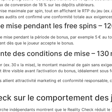
x de conversion de 18 % sur les dépôts ultérieurs.
mise maximale par spin, tout en affichant le RTP du jeu (ex.
 les audits ont confirmé une conformité totale aux exigences
e mise pendant les free spins – 1
 mise pendant la période de bonus, par exemple 5 € au tot
nt dès que le joueur accepte le bonus.
te des conditions de mise – 130
 (ex. 30 x la mise), le montant maximal de gain sans exigenc
oit être visible avant l’activation du bonus, idéalement sou
 allient attractivité marketing et conformité responsable, 
heck sur le comportement des 
rche indépendants montrent que le Reality Check réduit le