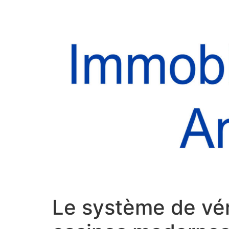
Le système de véri