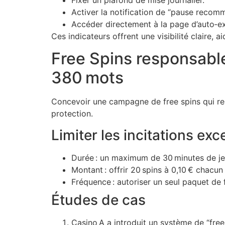
Activer la notification de “pause recom
Accéder directement à la page d’auto‑ex
Ces indicateurs offrent une visibilité claire,
Free Spins responsable
380 mots
Concevoir une campagne de free spins qui re
protection.
Limiter les incitations exc
Durée : un maximum de 30 minutes de jeu g
Montant : offrir 20 spins à 0,10 € chacun
Fréquence : autoriser un seul paquet de 
Études de cas
Casino A a introduit un système de “fre