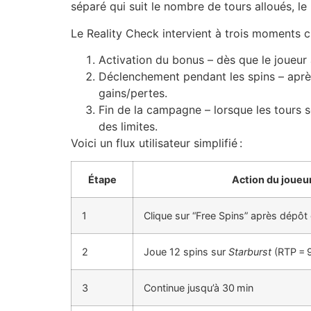
séparé qui suit le nombre de tours alloués, 
Le Reality Check intervient à trois moments cl
Activation du bonus – dès que le joueur 
Déclenchement pendant les spins – après
gains/pertes.
Fin de la campagne – lorsque les tours so
des limites.
Voici un flux utilisateur simplifié :
Étape
Action du joueu
1
Clique sur “Free Spins” après dépôt
2
Joue 12 spins sur
Starburst
(RTP = 
3
Continue jusqu’à 30 min