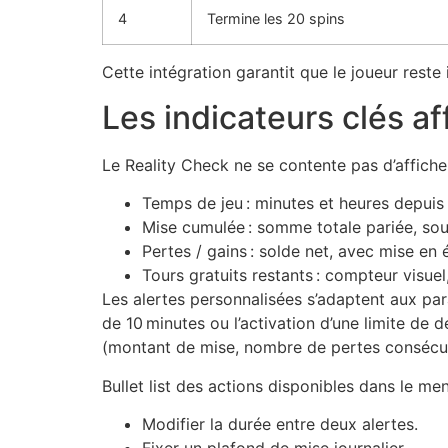
4
Termine les 20 spins
Cette intégration garantit que le joueur reste 
Les indicateurs clés a
Le Reality Check ne se contente pas d’affiche
Temps de jeu : minutes et heures depuis 
Mise cumulée : somme totale pariée, sou
Pertes / gains : solde net, avec mise en
Tours gratuits restants : compteur visuel
Les alertes personnalisées s’adaptent aux par
de 10 minutes ou l’activation d’une limite de 
(montant de mise, nombre de pertes consécut
Bullet list des actions disponibles dans le me
Modifier la durée entre deux alertes.
Fixer un plafond de mise journalier.