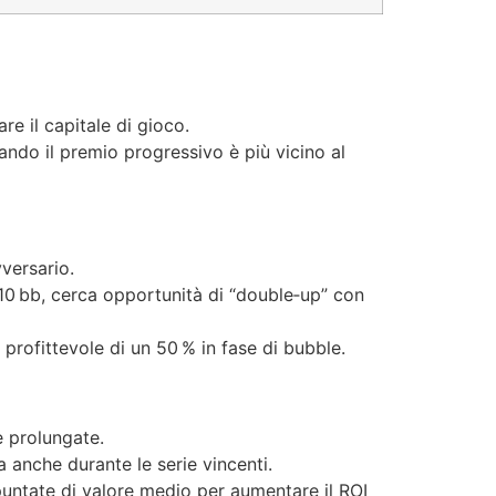
e il capitale di gioco.
ando il premio progressivo è più vicino al
vversario.
10 bb, cerca opportunità di “double‑up” con
ù profittevole di un 50 % in fase di bubble.
e prolungate.
a anche durante le serie vincenti.
 puntate di valore medio per aumentare il ROI