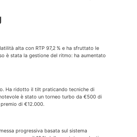
g
tilità alta con RTP 97,2 % e ha sfruttato le
so è stata la gestione del ritmo: ha aumentato
 Ha ridotto il tilt praticando tecniche di
iù notevole è stato un torneo turbo da €500 di
n premio di €12.000.
mmessa progressiva basata sul sistema