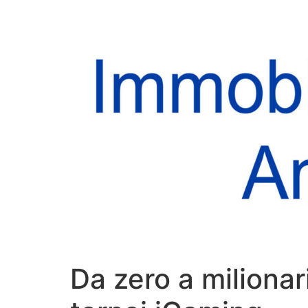
Da zero a milionari