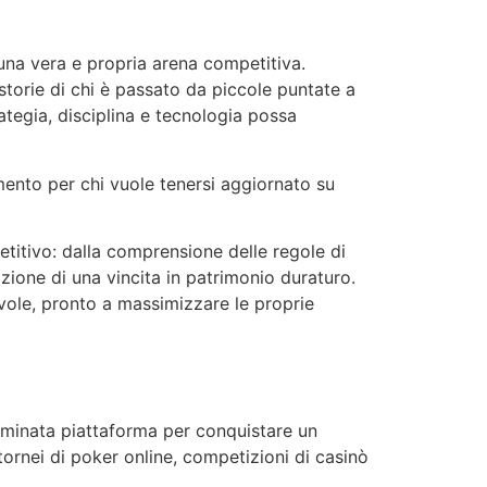
 una vera e propria arena competitiva.
e storie di chi è passato da piccole puntate a
tegia, disciplina e tecnologia possa
imento per chi vuole tenersi aggiornato su
etitivo: dalla comprensione delle regole di
azione di una vincita in patrimonio duraturo.
vole, pronto a massimizzare le proprie
rminata piattaforma per conquistare un
 tornei di poker online, competizioni di casinò