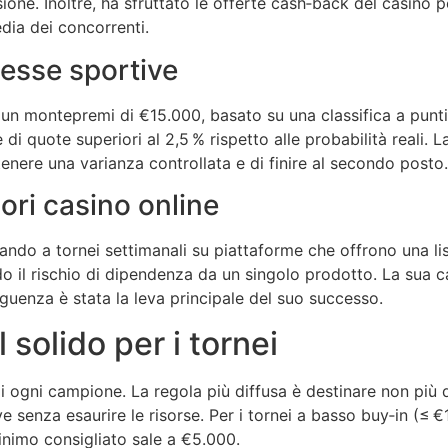
ione. Inoltre, ha sfruttato le offerte cash‑back del casinò p
edia dei concorrenti.
messe sportive
un montepremi di €15.000, basato su una classifica a punti. 
 di quote superiori al 2,5 % rispetto alle probabilità reali. L
re una varianza controllata e di finire al secondo posto.
iori casino online
ndo a tornei settimanali su piattaforme che offrono una lis
do il rischio di dipendenza da un singolo prodotto. La sua c
guenza è stata la leva principale del suo successo.
 solido per i tornei
 ogni campione. La regola più diffusa è destinare non più d
e senza esaurire le risorse. Per i tornei a basso buy‑in (≤ €
minimo consigliato sale a €5.000.