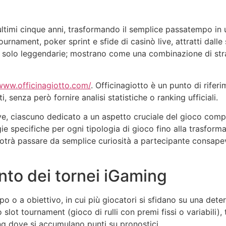
 ultimi cinque anni, trasformando il semplice passatempo in
tournament, poker sprint e sfide di casinò live, attratti dall
o solo leggendarie; mostrano come una combinazione di stra
/www.officinagiotto.com/
. Officinagiotto è un punto di rifer
senza però fornire analisi statistiche o ranking ufficiali.
ave, ciascuno dedicato a un aspetto cruciale del gioco comp
gie specifiche per ogni tipologia di gioco fino alla trasform
otrà passare da semplice curiosità a partecipante consape
ento dei tornei iGaming
 o a obiettivo, in cui più giocatori si sfidano su una dete
slot tournament (gioco di rulli con premi fissi o variabili),
ting dove si accumulano punti su pronostici.