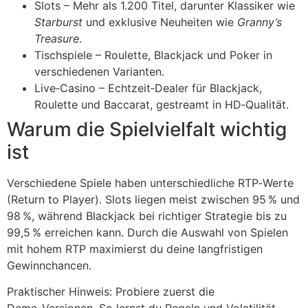
Slots – Mehr als 1.200 Titel, darunter Klassiker wie
Starburst
und exklusive Neuheiten wie
Granny’s
Treasure
.
Tischspiele – Roulette, Blackjack und Poker in
verschiedenen Varianten.
Live‑Casino – Echtzeit‑Dealer für Blackjack,
Roulette und Baccarat, gestreamt in HD‑Qualität.
Warum die Spielvielfalt wichtig
ist
Verschiedene Spiele haben unterschiedliche RTP‑Werte
(Return to Player). Slots liegen meist zwischen 95 % und
98 %, während Blackjack bei richtiger Strategie bis zu
99,5 % erreichen kann. Durch die Auswahl von Spielen
mit hohem RTP maximierst du deine langfristigen
Gewinnchancen.
Praktischer Hinweis: Probiere zuerst die
Demo‑Versionen. So lernst du Regeln und Volatilität