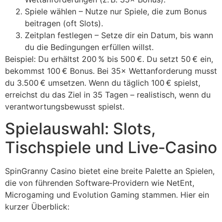
Spiele wählen – Nutze nur Spiele, die zum Bonus
beitragen (oft Slots).
Zeitplan festlegen – Setze dir ein Datum, bis wann
du die Bedingungen erfüllen willst.
Beispiel: Du erhältst 200 % bis 500 €. Du setzt 50 € ein,
bekommst 100 € Bonus. Bei 35× Wettanforderung musst
du 3.500 € umsetzen. Wenn du täglich 100 € spielst,
erreichst du das Ziel in 35 Tagen – realistisch, wenn du
verantwortungsbewusst spielst.
Spielauswahl: Slots,
Tischspiele und Live‑Casino
SpinGranny Casino bietet eine breite Palette an Spielen,
die von führenden Software‑Providern wie NetEnt,
Microgaming und Evolution Gaming stammen. Hier ein
kurzer Überblick: