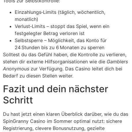
Tools zur Selbstkontrolle:
Einzahlungs‑Limits (täglich, wöchentlich,
monatlich)
Verlust‑Limits – stoppt das Spiel, wenn ein
festgelegter Betrag verloren ist
Selbstsperre – Möglichkeit, das Konto für
24 Stunden bis zu 6 Monaten zu sperren
Solltest du das Gefühl haben, die Kontrolle zu verlieren,
stehen dir externe Hilfsorganisationen wie die
Gamblers
Anonymous
zur Verfügung. Das Casino leitet dich bei
Bedarf zu diesen Stellen weiter.
Fazit und dein nächster
Schritt
Du hast jetzt einen klaren Überblick darüber, wie du das
SpinGranny Casino im Sommer optimal nutzt: sichere
Registrierung, clevere Bonusnutzung, gezielte