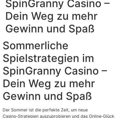
SpinGranny Casino –
Dein Weg zu mehr
Gewinn und Spaß
Sommerliche
Spielstrategien im
SpinGranny Casino –
Dein Weg zu mehr
Gewinn und Spaß
Der Sommer ist die perfekte Zeit, um neue
Casino‑Strategien auszuprobieren und das Online‑Glück