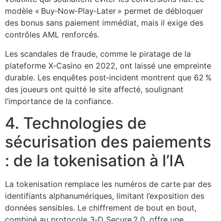
modèle « Buy‑Now‑Play‑Later » permet de débloquer
des bonus sans paiement immédiat, mais il exige des
contrôles AML renforcés.
Les scandales de fraude, comme le piratage de la
plateforme X‑Casino en 2022, ont laissé une empreinte
durable. Les enquêtes post‑incident montrent que 62 %
des joueurs ont quitté le site affecté, soulignant
l’importance de la confiance.
4. Technologies de
sécurisation des paiements
: de la tokenisation à l’IA
La tokenisation remplace les numéros de carte par des
identifiants alphanumériques, limitant l’exposition des
données sensibles. Le chiffrement de bout en bout,
combiné au protocole 3‑D Secure 2.0, offre une