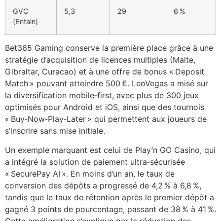
GVC
5,3
29
6 %
(Entain)
Bet365 Gaming conserve la première place grâce à une
stratégie d’acquisition de licences multiples (Malte,
Gibraltar, Curacao) et à une offre de bonus « Deposit
Match » pouvant atteindre 500 €. LeoVegas a misé sur
la diversification mobile‑first, avec plus de 300 jeux
optimisés pour Android et iOS, ainsi que des tournois
« Buy‑Now‑Play‑Later » qui permettent aux joueurs de
s’inscrire sans mise initiale.
Un exemple marquant est celui de Play’n GO Casino, qui
a intégré la solution de paiement ultra‑sécurisée
« SecurePay AI ». En moins d’un an, le taux de
conversion des dépôts a progressé de 4,2 % à 6,8 %,
tandis que le taux de rétention après le premier dépôt a
gagné 3 points de pourcentage, passant de 38 % à 41 %.
Cette amélioration s’explique par la réduction des