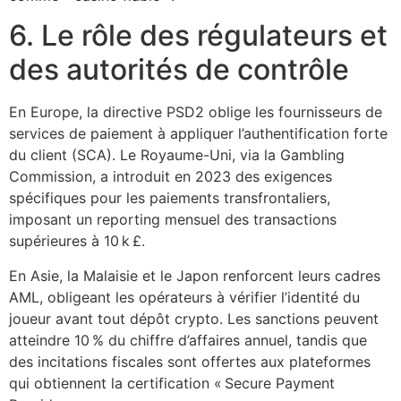
6. Le rôle des régulateurs et
des autorités de contrôle
En Europe, la directive PSD2 oblige les fournisseurs de
services de paiement à appliquer l’authentification forte
du client (SCA). Le Royaume-Uni, via la Gambling
Commission, a introduit en 2023 des exigences
spécifiques pour les paiements transfrontaliers,
imposant un reporting mensuel des transactions
supérieures à 10 k £.
En Asie, la Malaisie et le Japon renforcent leurs cadres
AML, obligeant les opérateurs à vérifier l’identité du
joueur avant tout dépôt crypto. Les sanctions peuvent
atteindre 10 % du chiffre d’affaires annuel, tandis que
des incitations fiscales sont offertes aux plateformes
qui obtiennent la certification « Secure Payment