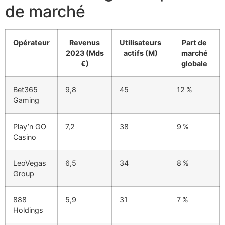
de marché
Opérateur
Revenus
Utilisateurs
Part de
2023 (Mds
actifs (M)
marché
€)
globale
Bet365
9,8
45
12 %
Gaming
Play’n GO
7,2
38
9 %
Casino
LeoVegas
6,5
34
8 %
Group
888
5,9
31
7 %
Holdings