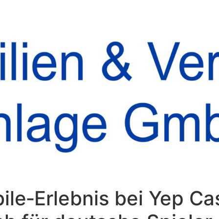
le‑Erlebnis bei Yep Ca