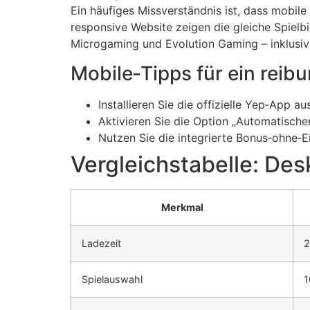
Ein häufiges Missverständnis ist, dass mobile
responsive Website zeigen die gleiche Spielbi
Microgaming und Evolution Gaming – inklusiv
Mobile‑Tipps für ein reib
Installieren Sie die offizielle Yep‑App
Aktivieren Sie die Option „Automatisch
Nutzen Sie die integrierte Bonus‑ohne‑E
Vergleichstabelle: Des
Merkmal
Ladezeit
2
Spielauswahl
1