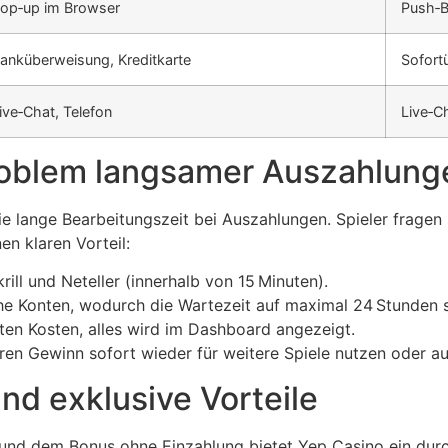
op‑up im Browser
Push‑B
anküberweisung, Kreditkarte
Sofort
ive‑Chat, Telefon
Live‑Ch
oblem langsamer Auszahlunge
die lange Bearbeitungszeit bei Auszahlungen. Spieler fragen 
en klaren Vorteil:
ill und Neteller (innerhalb von 15 Minuten).
e Konten, wodurch die Wartezeit auf maximal 24 Stunden s
ten Kosten, alles wird im Dashboard angezeigt.
ren Gewinn sofort wieder für weitere Spiele nutzen oder a
nd exklusive Vorteile
d dem Bonus ohne Einzahlung bietet Yep Casino ein durc