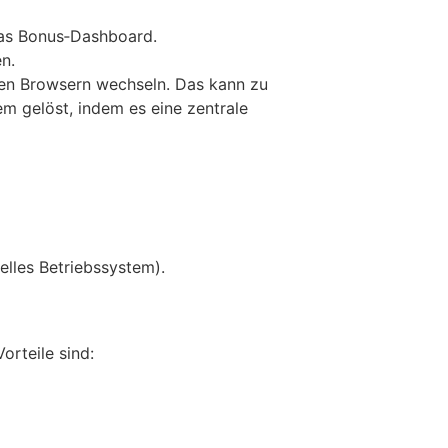
das Bonus‑Dashboard.
n.
chen Browsern wechseln. Das kann zu
em gelöst, indem es eine zentrale
elles Betriebssystem).
orteile sind: