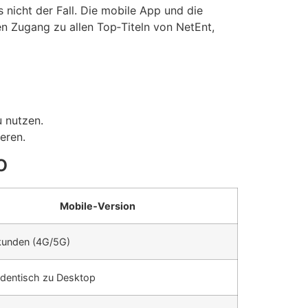
s nicht der Fall. Die mobile App und die
en Zugang zu allen Top‑Titeln von NetEnt,
 nutzen.
eren.
o
Mobile‑Version
kunden (4G/5G)
identisch zu Desktop