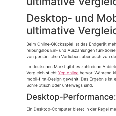
ultimative Verglei
Desktop‑ und Mobi
ultimative Verglei
Beim Online‑Glücksspiel ist das Endgerät mehr 
reibungslos Ein‑ und Auszahlungen funktionier
von persönlichen Vorlieben, aber auch von de
Im deutschen Markt gibt es zahlreiche Anbiet
Vergleich sticht
Yep online
hervor. Während kl
mobil‑first‑Design gewählt. Das Ergebnis ist 
Schreibtisch oder unterwegs sind.
Desktop‑Performance:
Ein Desktop‑Computer bietet in der Regel me