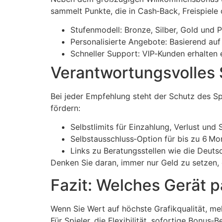
sammelt Punkte, die in Cash‑Back, Freispiel
Stufenmodell: Bronze, Silber, Gold und 
Personalisierte Angebote: Basierend auf
Schneller Support: VIP‑Kunden erhalten 
Verantwortungsvolles S
Bei jeder Empfehlung steht der Schutz des Spi
fördern:
Selbstlimits für Einzahlung, Verlust und 
Selbstausschluss‑Option für bis zu 6 Mo
Links zu Beratungsstellen wie die Deutsc
Denken Sie daran, immer nur Geld zu setzen, d
Fazit: Welches Gerät p
Wenn Sie Wert auf höchste Grafikqualität, me
Für Spieler, die Flexibilität, sofortige Bonu