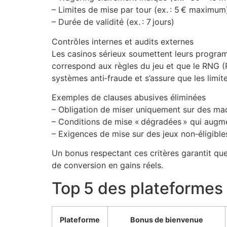
– Limites de mise par tour (ex. : 5 € maximum
– Durée de validité (ex. : 7 jours)
Contrôles internes et audits externes
Les casinos sérieux soumettent leurs progra
correspond aux règles du jeu et que le RNG (
systèmes anti‑fraude et s’assure que les limit
Exemples de clauses abusives éliminées
– Obligation de miser uniquement sur des machi
– Conditions de mise « dégradées » qui augme
– Exigences de mise sur des jeux non‑éligibles 
Un bonus respectant ces critères garantit que
de conversion en gains réels.
Top 5 des plateformes 
Plateforme
Bonus de bienvenue