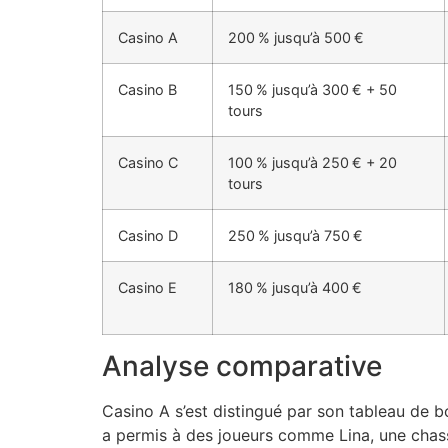
Casino A
200 % jusqu’à 500 €
Casino B
150 % jusqu’à 300 € + 50
tours
Casino C
100 % jusqu’à 250 € + 20
tours
Casino D
250 % jusqu’à 750 €
Casino E
180 % jusqu’à 400 €
Analyse comparative
Casino A s’est distingué par son tableau de b
a permis à des joueurs comme Lina, une chass