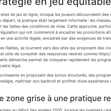
ratégie en jeu équitabl
 sites de jeu en ligne, lorsque les joueurs découvraient de
 départ, la pratique était largement informelle : les chass
 les failles des conditions de mise. Cette approche, parf
 régulation qui ont commencé à encadrer les promotions afin
é en une activité légale, encadrée par des exigences de tran
es fiables, se tournent vers des sites qui proposent des co
l est utile de consulter des ressources neutres comme https:/
 Cette démarche permet de comparer rapidement les program
cadre légal.
croissante en proposant des bonus structurés, des programm
stratégie, maîtriser son bankroll et profiter d’une expérience
e zone grise à une pratique 
ines au début des années 2000, lorsque les premiers casino