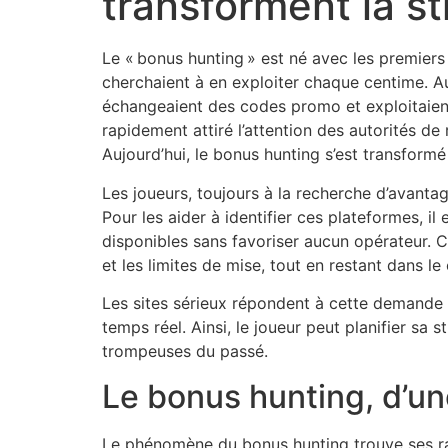
transforment la st
Le « bonus hunting » est né avec les premiers
cherchaient à en exploiter chaque centime. Au
échangeaient des codes promo et exploitaient
rapidement attiré l’attention des autorités de
Aujourd’hui, le bonus hunting s’est transform
Les joueurs, toujours à la recherche d’avantag
Pour les aider à identifier ces plateformes, i
disponibles sans favoriser aucun opérateur.
et les limites de mise, tout en restant dans le 
Les sites sérieux répondent à cette demande 
temps réel. Ainsi, le joueur peut planifier sa 
trompeuses du passé.
Le bonus hunting, d’un
Le phénomène du bonus hunting trouve ses rac