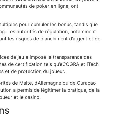
communautés de poker en ligne, ont
ultiples pour cumuler les bonus, tandis que
ing. Les autorités de régulation, notamment
ant les risques de blanchiment d’argent et de
rvices de jeu a imposé la transparence des
mes de certification tels qu’eCOGRA et iTech
s et de protection du joueur.
utorités de Malte, d’Allemagne ou de Curaçao
tion a permis de légitimer la pratique, de la
oueur et le casino.
ons