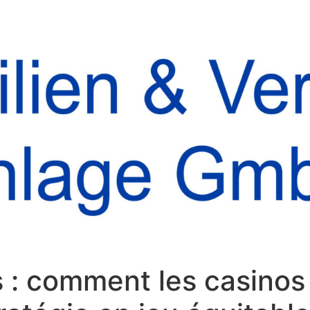
: comment les casinos 