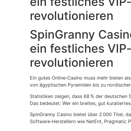
ein festliches VI
revolutionieren
SpinGranny Casin
ein festliches VI
revolutionieren
Ein gutes Online‑Casino muss mehr bieten als
von ägyptischen Pyramiden bis zu nordischen
Statistiken zeigen, dass 68 % der deutschen 
Das bedeutet: Wer ein breites, gut kuratiertes
SpinGranny Casino bietet über 2 000 Titel, da
Software‑Herstellern wie NetEnt, Pragmatic P