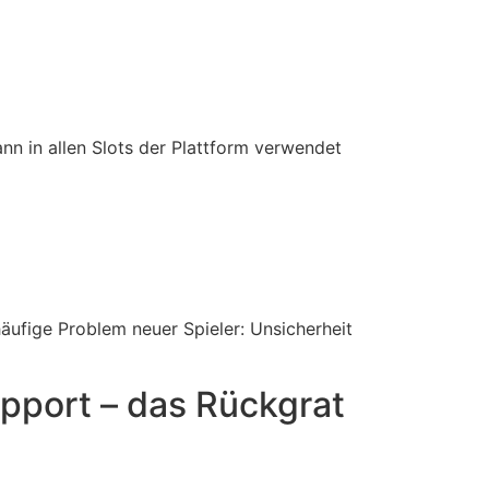
nn in allen Slots der Plattform verwendet
ufige Problem neuer Spieler: Unsicherheit
pport – das Rückgrat