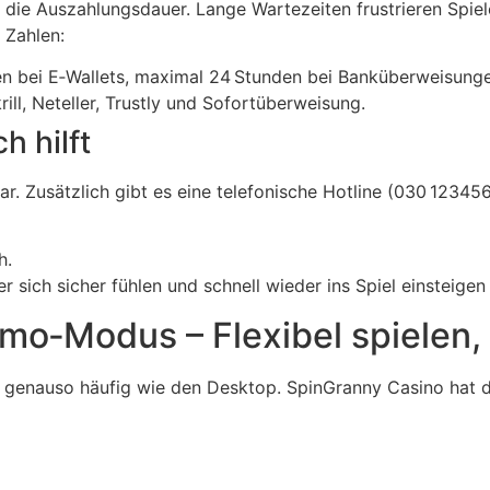
t die Auszahlungsdauer. Lange Wartezeiten frustrieren Spiel
 Zahlen:
den bei E‑Wallets, maximal 24 Stunden bei Banküberweisung
ll, Neteller, Trustly und Sofortüberweisung.
h hilft
r. Zusätzlich gibt es eine telefonische Hotline (030 123456
h.
er sich sicher fühlen und schnell wieder ins Spiel einsteige
o‑Modus – Flexibel spielen, 
t genauso häufig wie den Desktop. SpinGranny Casino hat d