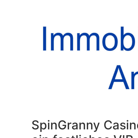
SpinGranny Casin