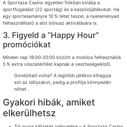
A Sportaza Casino egyetlen fiókban kínálja a
sportfogadást (22 sportág) és a kaszinójátékokat. Ha
egy sporteseményre 10 % tétet teszel, a nyereményed
felhasználható a slot bónusz aktiválására is.
3. Figyeld a “Happy Hour”
promóciókat
Minden nap 18:00‑20:00 között a mobilos felhasználók
5 % extra visszatérítést kapnak a veszteségeikből.
Gondoltad volna? A legtöbb játékos kihagyja
ezt az időszakot, pedig a profitja könnyedén
nőhet.
Gyakori hibák, amiket
elkerülhetsz
Túl gyors kifizetés igényelése – A Sportaza Casino