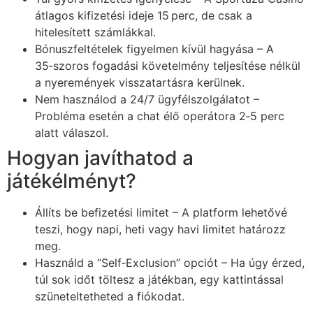
átlagos kifizetési ideje 15 perc, de csak a
hitelesített számlákkal.
Bónuszfeltételek figyelmen kívül hagyása – A
35‑szoros fogadási követelmény teljesítése nélkül
a nyeremények visszatartásra kerülnek.
Nem használod a 24/7 ügyfélszolgálatot –
Probléma esetén a chat élő operátora 2‑5 perc
alatt válaszol.
Hogyan javíthatod a
játékélményt?
Állíts be befizetési limitet – A platform lehetővé
teszi, hogy napi, heti vagy havi limitet határozz
meg.
Használd a “Self‑Exclusion” opciót – Ha úgy érzed,
túl sok időt töltesz a játékban, egy kattintással
szüneteltetheted a fiókodat.