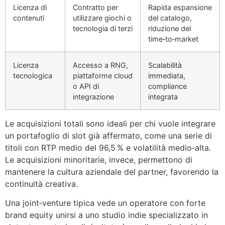
Licenza di
Contratto per
Rapida espansione
contenuti
utilizzare giochi o
del catalogo,
tecnologia di terzi
riduzione del
time‑to‑market
Licenza
Accesso a RNG,
Scalabilità
tecnologica
piattaforme cloud
immediata,
o API di
compliance
integrazione
integrata
Le acquisizioni totali sono ideali per chi vuole integrare
un portafoglio di slot già affermato, come una serie di
titoli con RTP medio del 96,5 % e volatilità medio‑alta.
Le acquisizioni minoritarie, invece, permettono di
mantenere la cultura aziendale del partner, favorendo la
continuità creativa.
Una joint‑venture tipica vede un operatore con forte
brand equity unirsi a uno studio indie specializzato in