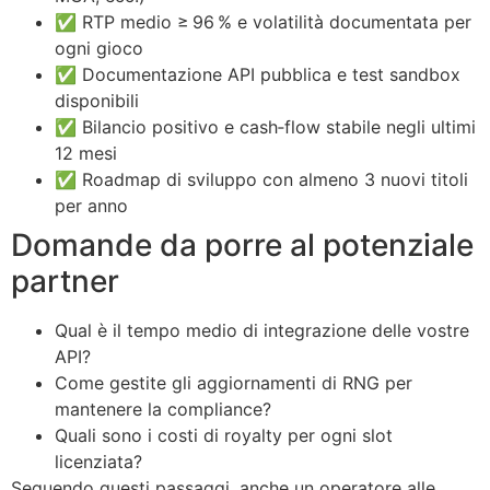
✅ RTP medio ≥ 96 % e volatilità documentata per
ogni gioco
✅ Documentazione API pubblica e test sandbox
disponibili
✅ Bilancio positivo e cash‑flow stabile negli ultimi
12 mesi
✅ Roadmap di sviluppo con almeno 3 nuovi titoli
per anno
Domande da porre al potenziale
partner
Qual è il tempo medio di integrazione delle vostre
API?
Come gestite gli aggiornamenti di RNG per
mantenere la compliance?
Quali sono i costi di royalty per ogni slot
licenziata?
Seguendo questi passaggi, anche un operatore alle