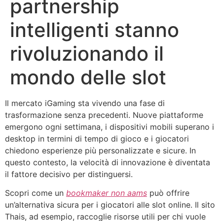
partnership
intelligenti stanno
rivoluzionando il
mondo delle slot
Il mercato iGaming sta vivendo una fase di
trasformazione senza precedenti. Nuove piattaforme
emergono ogni settimana, i dispositivi mobili superano i
desktop in termini di tempo di gioco e i giocatori
chiedono esperienze più personalizzate e sicure. In
questo contesto, la velocità di innovazione è diventata
il fattore decisivo per distinguersi.
Scopri come un
bookmaker non aams
può offrire
un’alternativa sicura per i giocatori alle slot online. Il sito
Thais, ad esempio, raccoglie risorse utili per chi vuole