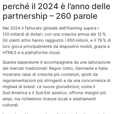
perché il 2024 è l’anno delle
partnership – 260 parole
Nel 2024 il fatturato globale dell’iGaming supera i
120 miliardi di dollari, con una crescita annua del 12 %.
Gli utenti attivi hanno raggiunto i 650 milioni, e il 78 % di
loro gioca principalmente da dispositivi mobili, grazie a
HTML5 e a piattaforme cloud.
Questa espansione è accompagnata da una saturazione
dei mercati tradizionali: Regno Unito, Germania e Italia
mostrano tassi di crescita più contenuti, spinti da
regolamentazioni più stringenti e da una concorrenza di
migliaia di brand. Le nuove giurisdizioni, come il
Sud‑America e il Sud‑Est asiatico, offrono margini più
ampi, ma richiedono licenze locali e adattamenti
culturali.