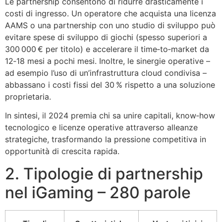
Le partnership consentono di ridurre drasticamente i
costi di ingresso. Un operatore che acquista una licenza
AAMS o una partnership con uno studio di sviluppo può
evitare spese di sviluppo di giochi (spesso superiori a
300 000 € per titolo) e accelerare il time‑to‑market da
12‑18 mesi a pochi mesi. Inoltre, le sinergie operative –
ad esempio l’uso di un’infrastruttura cloud condivisa –
abbassano i costi fissi del 30 % rispetto a una soluzione
proprietaria.
In sintesi, il 2024 premia chi sa unire capitali, know‑how
tecnologico e licenze operative attraverso alleanze
strategiche, trasformando la pressione competitiva in
opportunità di crescita rapida.
2. Tipologie di partnership
nel iGaming – 280 parole