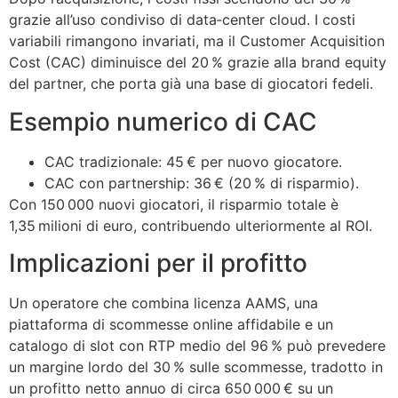
grazie all’uso condiviso di data‑center cloud. I costi
variabili rimangono invariati, ma il Customer Acquisition
Cost (CAC) diminuisce del 20 % grazie alla brand equity
del partner, che porta già una base di giocatori fedeli.
Esempio numerico di CAC
CAC tradizionale: 45 € per nuovo giocatore.
CAC con partnership: 36 € (20 % di risparmio).
Con 150 000 nuovi giocatori, il risparmio totale è
1,35 milioni di euro, contribuendo ulteriormente al ROI.
Implicazioni per il profitto
Un operatore che combina licenza AAMS, una
piattaforma di scommesse online affidabile e un
catalogo di slot con RTP medio del 96 % può prevedere
un margine lordo del 30 % sulle scommesse, tradotto in
un profitto netto annuo di circa 650 000 € su un