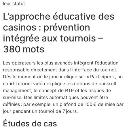
leur statut.
L’approche éducative des
casinos : prévention
intégrée aux tournois –
380 mots
Les opérateurs les plus avancés intègrent l’éducation
responsable directement dans l’interface du tournoi.
Dès le moment où le joueur clique sur « Participer », un
court tutoriel vidéo explique les notions de bankroll
management, le concept de RTP et les risques de
sur‑mise. Des limites automatiques peuvent être
définies : par exemple, un plafond de 100 € de mise par
jour pendant un tournoi de 7 jours.
Études de cas