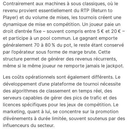
Contrairement aux machines à sous classiques, où le
revenu provient essentiellement du RTP (Return to
Player) et du volume de mises, les tournois créent une
dynamique de mise en compétition. Un joueur paie un
droit d’entrée fixe – souvent compris entre 5 € et 20 € –
et participe à un pool commun. Le gagnant emporte
généralement 70 à 80 % du pot, le reste étant conservé
par l’opérateur sous forme de marge brute. Cette
structure permet de générer des revenus récurrents,
même si le même joueur ne remporte jamais le jackpot.
Les coûts opérationnels sont également différents. Le
développement d’une plateforme de tournoi nécessite
des algorithmes de classement en temps réel, des
serveurs capables de gérer des pics de trafic et des
licences spécifiques pour les jeux de compétition. Le
marketing, quant à lui, se concentre sur la promotion
d’événements à durée limitée, souvent soutenus par des
influenceurs du secteur.