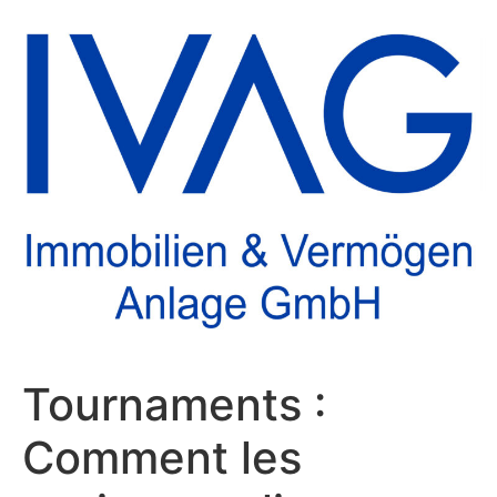
Tournaments :
Comment les