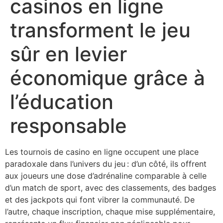
casinos en ligne
transforment le jeu
sûr en levier
économique grâce à
l’éducation
responsable
Les tournois de casino en ligne occupent une place
paradoxale dans l’univers du jeu : d’un côté, ils offrent
aux joueurs une dose d’adrénaline comparable à celle
d’un match de sport, avec des classements, des badges
et des jackpots qui font vibrer la communauté. De
l’autre, chaque inscription, chaque mise supplémentaire,