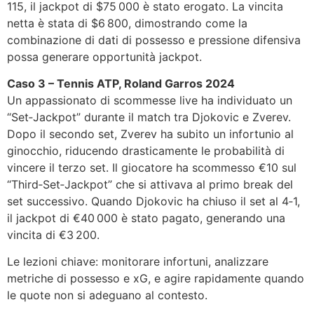
115, il jackpot di $75 000 è stato erogato. La vincita
netta è stata di $6 800, dimostrando come la
combinazione di dati di possesso e pressione difensiva
possa generare opportunità jackpot.
Caso 3 – Tennis ATP, Roland Garros 2024
Un appassionato di scommesse live ha individuato un
“Set‑Jackpot” durante il match tra Djokovic e Zverev.
Dopo il secondo set, Zverev ha subito un infortunio al
ginocchio, riducendo drasticamente le probabilità di
vincere il terzo set. Il giocatore ha scommesso €10 sul
“Third‑Set‑Jackpot” che si attivava al primo break del
set successivo. Quando Djokovic ha chiuso il set al 4‑1,
il jackpot di €40 000 è stato pagato, generando una
vincita di €3 200.
Le lezioni chiave: monitorare infortuni, analizzare
metriche di possesso e xG, e agire rapidamente quando
le quote non si adeguano al contesto.