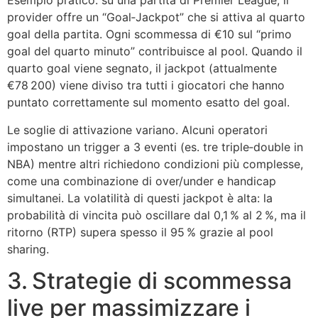
Esempio pratico: su una partita di Premier League, il
provider offre un “Goal‑Jackpot” che si attiva al quarto
goal della partita. Ogni scommessa di €10 sul “primo
goal del quarto minuto” contribuisce al pool. Quando il
quarto goal viene segnato, il jackpot (attualmente
€78 200) viene diviso tra tutti i giocatori che hanno
puntato correttamente sul momento esatto del goal.
Le soglie di attivazione variano. Alcuni operatori
impostano un trigger a 3 eventi (es. tre triple‑double in
NBA) mentre altri richiedono condizioni più complesse,
come una combinazione di over/under e handicap
simultanei. La volatilità di questi jackpot è alta: la
probabilità di vincita può oscillare dal 0,1 % al 2 %, ma il
ritorno (RTP) supera spesso il 95 % grazie al pool
sharing.
3. Strategie di scommessa
live per massimizzare i