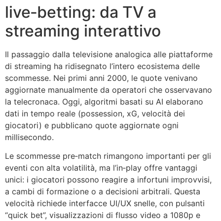
live‑betting: da TV a
streaming interattivo
Il passaggio dalla televisione analogica alle piattaforme
di streaming ha ridisegnato l’intero ecosistema delle
scommesse. Nei primi anni 2000, le quote venivano
aggiornate manualmente da operatori che osservavano
la telecronaca. Oggi, algoritmi basati su AI elaborano
dati in tempo reale (possession, xG, velocità dei
giocatori) e pubblicano quote aggiornate ogni
millisecondo.
Le scommesse pre‑match rimangono importanti per gli
eventi con alta volatilità, ma l’in‑play offre vantaggi
unici: i giocatori possono reagire a infortuni improvvisi,
a cambi di formazione o a decisioni arbitrali. Questa
velocità richiede interfacce UI/UX snelle, con pulsanti
“quick bet”, visualizzazioni di flusso video a 1080p e