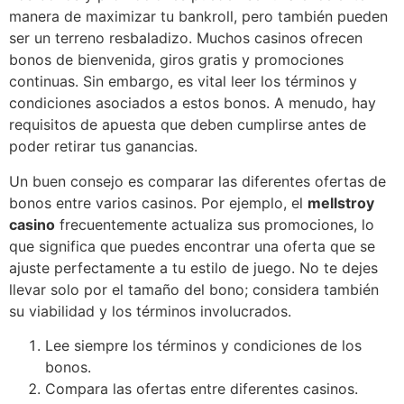
manera de maximizar tu bankroll, pero también pueden
ser un terreno resbaladizo. Muchos casinos ofrecen
bonos de bienvenida, giros gratis y promociones
continuas. Sin embargo, es vital leer los términos y
condiciones asociados a estos bonos. A menudo, hay
requisitos de apuesta que deben cumplirse antes de
poder retirar tus ganancias.
Un buen consejo es comparar las diferentes ofertas de
bonos entre varios casinos. Por ejemplo, el
mellstroy
casino
frecuentemente actualiza sus promociones, lo
que significa que puedes encontrar una oferta que se
ajuste perfectamente a tu estilo de juego. No te dejes
llevar solo por el tamaño del bono; considera también
su viabilidad y los términos involucrados.
Lee siempre los términos y condiciones de los
bonos.
Compara las ofertas entre diferentes casinos.