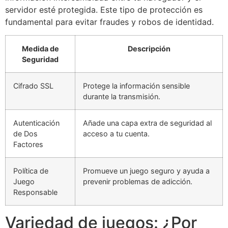
servidor esté protegida. Este tipo de protección es
fundamental para evitar fraudes y robos de identidad.
Medida de
Descripción
Seguridad
Cifrado SSL
Protege la información sensible
durante la transmisión.
Autenticación
Añade una capa extra de seguridad al
de Dos
acceso a tu cuenta.
Factores
Política de
Promueve un juego seguro y ayuda a
Juego
prevenir problemas de adicción.
Responsable
Variedad de juegos: ¿Por