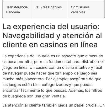
Transferencia
3-5 días hábiles
Comisiones
Bancaria
variables
La experiencia del usuario:
Navegabilidad y atención al
cliente en casinos en línea
La experiencia del usuario es un aspecto que a menudo
se pasa por alto, pero es fundamental para disfrutar del
juego en línea. Un casino con un diseño intuitivo y fácil
de navegar puede hacer que tu tiempo de juego sea
mucho más placentero. Por ejemplo, asegúrate de que
los juegos estén bien categorizados y que puedas
encontrar fácilmente lo que buscas. Además, los filtros
de búsqueda son una gran ventaja.
La atención al cliente también juega un papel crucial. Un