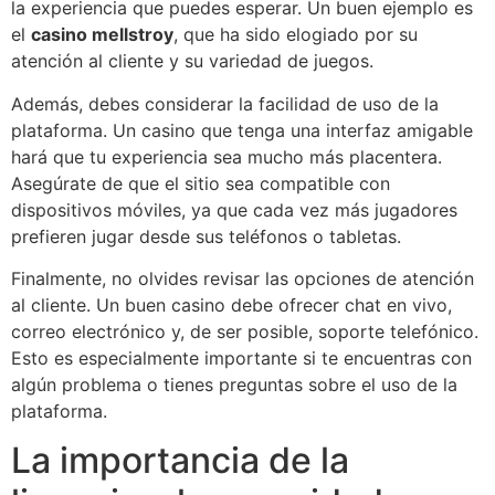
la experiencia que puedes esperar. Un buen ejemplo es
el
casino mellstroy
, que ha sido elogiado por su
atención al cliente y su variedad de juegos.
Además, debes considerar la facilidad de uso de la
plataforma. Un casino que tenga una interfaz amigable
hará que tu experiencia sea mucho más placentera.
Asegúrate de que el sitio sea compatible con
dispositivos móviles, ya que cada vez más jugadores
prefieren jugar desde sus teléfonos o tabletas.
Finalmente, no olvides revisar las opciones de atención
al cliente. Un buen casino debe ofrecer chat en vivo,
correo electrónico y, de ser posible, soporte telefónico.
Esto es especialmente importante si te encuentras con
algún problema o tienes preguntas sobre el uso de la
plataforma.
La importancia de la