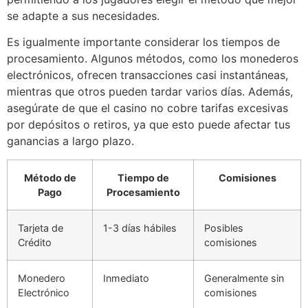
se adapte a sus necesidades.
Es igualmente importante considerar los tiempos de
procesamiento. Algunos métodos, como los monederos
electrónicos, ofrecen transacciones casi instantáneas,
mientras que otros pueden tardar varios días. Además,
asegúrate de que el casino no cobre tarifas excesivas
por depósitos o retiros, ya que esto puede afectar tus
ganancias a largo plazo.
Método de
Tiempo de
Comisiones
Pago
Procesamiento
Tarjeta de
1-3 días hábiles
Posibles
Crédito
comisiones
Monedero
Inmediato
Generalmente sin
Electrónico
comisiones