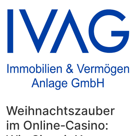
Weihnachtszauber
im Online‑Casino: