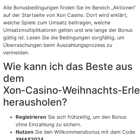
Alle Bonusbedingungen finden Sie im Bereich „Aktionen“
auf der Startseite von Xon Casino. Dort wird erklärt,
welche Spiele zum Umsatz beitragen, welche
Umsatzmultiplikatoren gelten und wie lange der Bonus
gültig ist. Lesen Sie die Bedingungen sorgfältig, um
Überraschungen beim Auszahlungsprozess zu
vermeiden.
Wie kann ich das Beste aus
dem
Xon‑Casino‑Weihnachts‑Erle
herausholen?
Registrieren
Sie sich frühzeitig, um den Bonus
ohne Einzahlung zu sichern.
Nutzen
Sie den Willkommensbonus mit dem Code
XMAS2024
.