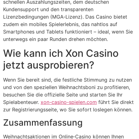
schnellen Auszahlungszeiten, dem deutschen
Kundensupport und den transparenten
Lizenzbedingungen (MGA‑Lizenz). Das Casino bietet
zudem ein mobiles Spielerlebnis, das nahtlos auf
Smartphones und Tablets funktioniert – ideal, wenn Sie
unterwegs ein paar Runden drehen möchten.
Wie kann ich Xon Casino
jetzt ausprobieren?
Wenn Sie bereit sind, die festliche Stimmung zu nutzen
und von den speziellen Weihnachtsboni zu profitieren,
besuchen Sie die offizielle Seite und starten Sie Ihr
Spielabenteuer.
xon-casino-spielen.com
führt Sie direkt
zur Registrierungsseite, wo Sie sofort loslegen können.
Zusammenfassung
Weihnachtsaktionen im Online‑Casino können Ihnen