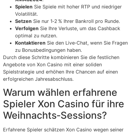
Spielen
Sie Spiele mit hoher RTP und niedriger
Volatilität.
Setzen
Sie nur 1‑2 % Ihrer Bankroll pro Runde.
Verfolgen
Sie Ihre Verluste, um das Cashback
optimal zu nutzen.
Kontaktieren
Sie den Live‑Chat, wenn Sie Fragen
zu Bonusbedingungen haben.
Durch diese Schritte kombinieren Sie die festlichen
Angebote von Xon Casino mit einer soliden
Spielstrategie und erhöhen Ihre Chancen auf einen
erfolgreichen Jahresabschluss.
Warum wählen erfahrene
Spieler Xon Casino für ihre
Weihnachts‑Sessions?
Erfahrene Spieler schätzen Xon Casino wegen seiner