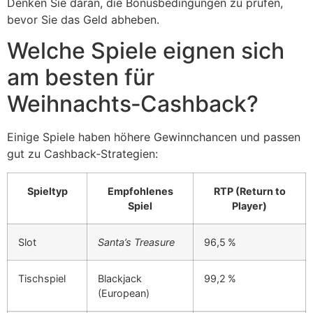
Denken Sie daran, die Bonusbedingungen zu prüfen,
bevor Sie das Geld abheben.
Welche Spiele eignen sich
am besten für
Weihnachts‑Cashback?
Einige Spiele haben höhere Gewinnchancen und passen
gut zu Cashback‑Strategien:
Spieltyp
Empfohlenes
RTP (Return to
Spiel
Player)
Slot
Santa’s Treasure
96,5 %
Tischspiel
Blackjack
99,2 %
(European)