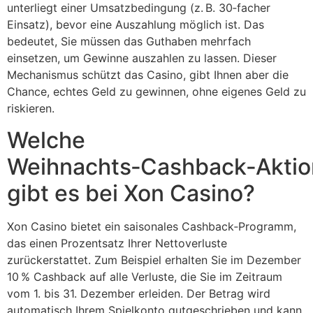
unterliegt einer Umsatzbedingung (z. B. 30‑facher
Einsatz), bevor eine Auszahlung möglich ist. Das
bedeutet, Sie müssen das Guthaben mehrfach
einsetzen, um Gewinne auszahlen zu lassen. Dieser
Mechanismus schützt das Casino, gibt Ihnen aber die
Chance, echtes Geld zu gewinnen, ohne eigenes Geld zu
riskieren.
Welche
Weihnachts‑Cashback‑Akti
gibt es bei Xon Casino?
Xon Casino bietet ein saisonales Cashback‑Programm,
das einen Prozentsatz Ihrer Nettoverluste
zurückerstattet. Zum Beispiel erhalten Sie im Dezember
10 % Cashback auf alle Verluste, die Sie im Zeitraum
vom 1. bis 31. Dezember erleiden. Der Betrag wird
automatisch Ihrem Spielkonto gutgeschrieben und kann