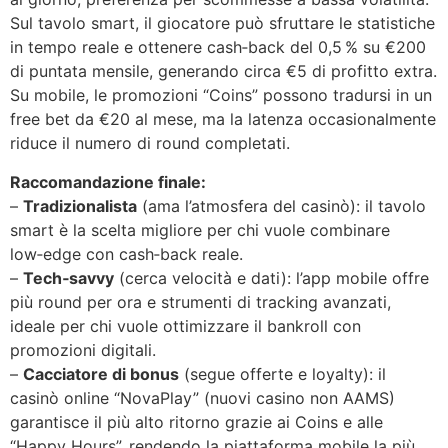
Sul tavolo smart, il giocatore può sfruttare le statistiche
in tempo reale e ottenere cash‑back del 0,5 % su €200
di puntata mensile, generando circa €5 di profitto extra.
Su mobile, le promozioni “Coins” possono tradursi in un
free bet da €20 al mese, ma la latenza occasionalmente
riduce il numero di round completati.
Raccomandazione finale:
–
Tradizionalista
(ama l’atmosfera del casinò): il tavolo
smart è la scelta migliore per chi vuole combinare
low‑edge con cash‑back reale.
–
Tech‑savvy
(cerca velocità e dati): l’app mobile offre
più round per ora e strumenti di tracking avanzati,
ideale per chi vuole ottimizzare il bankroll con
promozioni digitali.
–
Cacciatore di bonus
(segue offerte e loyalty): il
casinò online “NovaPlay” (nuovi casino non AAMS)
garantisce il più alto ritorno grazie ai Coins e alle
“Happy Hours”, rendendo la piattaforma mobile la più