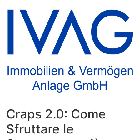
Craps 2.0: Come
Sfruttare le