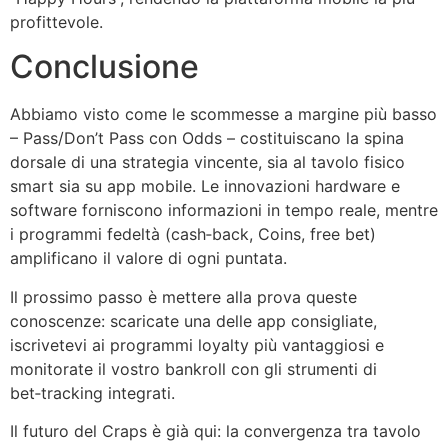
profittevole.
Conclusione
Abbiamo visto come le scommesse a margine più basso
– Pass/Don’t Pass con Odds – costituiscano la spina
dorsale di una strategia vincente, sia al tavolo fisico
smart sia su app mobile. Le innovazioni hardware e
software forniscono informazioni in tempo reale, mentre
i programmi fedeltà (cash‑back, Coins, free bet)
amplificano il valore di ogni puntata.
Il prossimo passo è mettere alla prova queste
conoscenze: scaricate una delle app consigliate,
iscrivetevi ai programmi loyalty più vantaggiosi e
monitorate il vostro bankroll con gli strumenti di
bet‑tracking integrati.
Il futuro del Craps è già qui: la convergenza tra tavolo