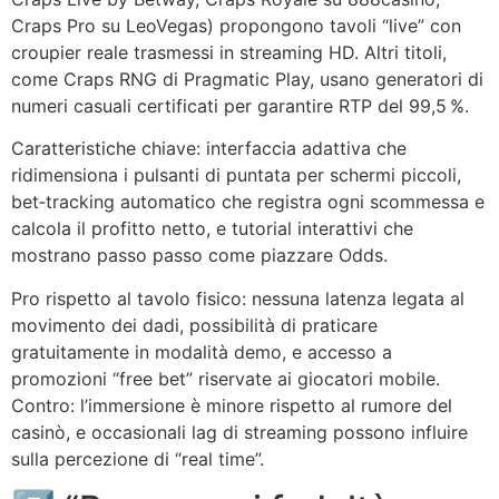
Craps Pro su LeoVegas) propongono tavoli “live” con
croupier reale trasmessi in streaming HD. Altri titoli,
come Craps RNG di Pragmatic Play, usano generatori di
numeri casuali certificati per garantire RTP del 99,5 %.
Caratteristiche chiave: interfaccia adattiva che
ridimensiona i pulsanti di puntata per schermi piccoli,
bet‑tracking automatico che registra ogni scommessa e
calcola il profitto netto, e tutorial interattivi che
mostrano passo passo come piazzare Odds.
Pro rispetto al tavolo fisico: nessuna latenza legata al
movimento dei dadi, possibilità di praticare
gratuitamente in modalità demo, e accesso a
promozioni “free bet” riservate ai giocatori mobile.
Contro: l’immersione è minore rispetto al rumore del
casinò, e occasionali lag di streaming possono influire
sulla percezione di “real time”.