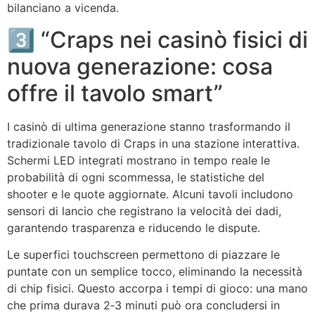
bilanciano a vicenda.
3️⃣ “Craps nei casinò fisici di
nuova generazione: cosa
offre il tavolo smart”
I casinò di ultima generazione stanno trasformando il
tradizionale tavolo di Craps in una stazione interattiva.
Schermi LED integrati mostrano in tempo reale le
probabilità di ogni scommessa, le statistiche del
shooter e le quote aggiornate. Alcuni tavoli includono
sensori di lancio che registrano la velocità dei dadi,
garantendo trasparenza e riducendo le dispute.
Le superfici touchscreen permettono di piazzare le
puntate con un semplice tocco, eliminando la necessità
di chip fisici. Questo accorpa i tempi di gioco: una mano
che prima durava 2‑3 minuti può ora concludersi in