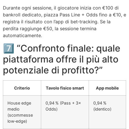
Durante ogni sessione, il giocatore inizia con €100 di
bankroll dedicato, piazza Pass Line + Odds fino a €10, e
registra il risultato con l’app di bet‑tracking. Se la
perdita raggiunge €50, la sessione termina
automaticamente.
7️⃣ “Confronto finale: quale
piattaforma offre il più alto
potenziale di profitto?”
Criterio
Tavolo fisico smart
App mobile
House edge
0,94 % (Pass + 3×
0,94 %
medio
Odds)
(identico)
(scommesse
low‑edge)