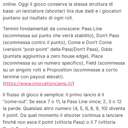
online. Oggi il gioco conserva la stessa struttura di
base: un lanciatore (shooter) tira due dadi e i giocatori
puntano sul risultato di ogni roll.
Termini fondamentali da conoscere: Pass Line
(scommessa sul punto che verrà stabilito), Don’t Pass
(scommessa contro il punto), Come e Don’t Come
(versioni “post‑point” della Pass/Don’t Pass), Odds
(puntata aggiuntiva a zero house edge), Place
(scommessa su un numero specifico), Field (scommessa
su un singolo roll) e Proposition (scommesse a corto
termine con payout elevati).
(
https://www.innovationcamp.it/
)
Il flusso di gioco è semplice: il primo lancio è il
“come‑out”. Se esce 7 o 11, la Pass Line vince; 2, 3 o 12
la perde. Qualsiasi altro numero (4, 5, 6, 8, 9, 10) diventa
il point. Da quel momento il shooter continua a lanciare
finché non esce il point (vittoria Pass) o il 7 (vittoria